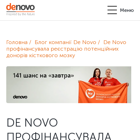
Меню
Продукти
Особистий кабінет
Головна
Блог компанії De Novo
De Novo
De Novo
профінансувала реєстрацію потенційних
донорів кісткового мозку
+380-44-200-93-39
UA
EN
request@denovo.ua
Партнерство
Блог
Контакти
DE NOVO
ПРОФІНАНСУВАЛА