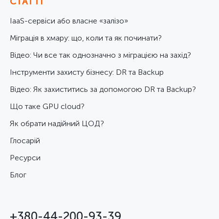
СТАТТІ
IaaS-сервіси або власне «залізо»
Міграція в хмару: що, коли та як починати?
Відео: Чи все так однозначно з міграцією на захід?
Інструменти захисту бізнесу: DR та Backup
Відео: Як захиститись за допомогою DR та Backup?
Що таке GPU cloud?
Як обрати надійний ЦОД?
Глосарій
Ресурси
Блог
+380-44-200-93-39