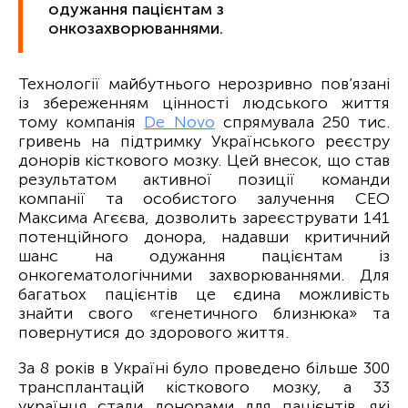
одужання пацієнтам з
онкозахворюваннями.
Технології майбутнього нерозривно пов’язані
із збереженням цінності людського життя
тому компанія
De Novo
спрямувала 250 тис.
гривень на підтримку Українського реєстру
донорів кісткового мозку. Цей внесок, що став
результатом активної позиції команди
компанії та особистого залучення CEO
Максима Агєєва, дозволить зареєструвати 141
потенційного донора, надавши критичний
шанс на одужання пацієнтам із
онкогематологічними захворюваннями. Для
багатьох пацієнтів це єдина можливість
знайти свого «генетичного близнюка» та
повернутися до здорового життя.
За 8 років в Україні було проведено більше 300
трансплантацій кісткового мозку, а 33
українця стали донорами для пацієнтів, які