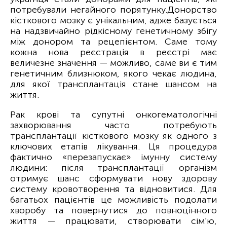
потребували негайного порятунку.
Донорство
кісткового мозку є унікальним, адже базується
на надзвичайно рідкісному генетичному збігу
між донором та рецепієнтом. Саме тому
кожна нова реєстрація в реєстрі має
величезне значення — можливо, саме ви є тим
генетичним близнюком, якого чекає людина,
для якої трансплантація стане шансом на
життя.
Рак крові та супутні онкогематологічні
захворювання часто потребують
трансплантації кісткового мозку як одного з
ключових етапів лікування. Ця процедура
фактично «перезапускає» імунну систему
людини: після трансплантації організм
отримує шанс сформувати нову здорову
систему кровотворення та відновитися. Для
багатьох пацієнтів це можливість подолати
хворобу та повернутися до повноцінного
життя — працювати, створювати сім’ю,