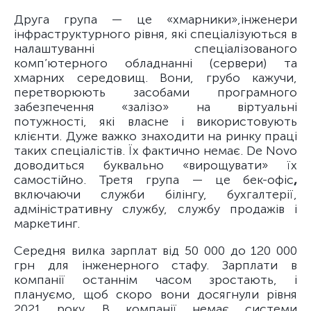
Друга група — це «хмарники»,
інженери
інфраструктурного рівня, які спеціалізуються в
налаштуванні спеціалізованого
комп’ютерного обладнанні (сервери) та
хмарних середовищ. Вони, грубо кажучи,
перетворюють засобами програмного
забезпечення «залізо» на віртуальні
потужності, які власне і використовують
клієнти. Дуже важко знаходити на ринку праці
таких спеціалістів. Їх фактично немає. De Novo
доводиться буквально «вирощувати» їх
самостійно. Третя група — це бек-офіс
,
включаючи служби білінгу, бухгалтерії,
адміністративну службу, службу продажів і
маркетинг.
Середня вилка зарплат від 50 000 до 120 000
грн для інженерного стафу. Зарплати в
компанії останнім часом зростають, і
плануємо, щоб скоро вони досягнули рівня
2021 року. В компанії немає системи