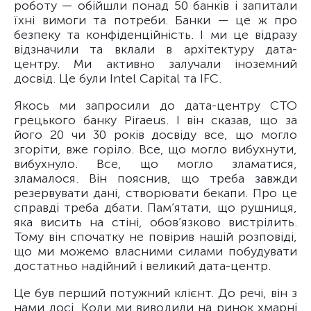
роботу — обійшли понад 50 банків і запитали
їхні вимоги та потреби. Банки — це ж про
безпеку та конфіденційність. І ми це відразу
відзначили та вклали в архітектуру дата-
центру. Ми активно залучали іноземний
досвід. Це були Intel Capital та IFC.
Якось ми запросили до дата-центру CTO
грецького банку Piraeus. І він сказав, що за
його 20 чи 30 років досвіду все, що могло
згоріти, вже горіло. Все, що могло вибухнути,
вибухнуло. Все, що могло зламатися,
зламалося. Він пояснив, що треба завжди
резервувати дані, створювати бекапи. Про це
справді треба дбати. Пам’ятати, що рушниця,
яка висить на стіні, обов’язково вистрілить.
Тому він спочатку не повірив нашій розповіді,
що ми можемо власними силами побудувати
достатньо надійний і великий дата-центр.
Це був перший потужний клієнт. До речі, він з
нами досі. Коли ми виводили на ринок хмарні