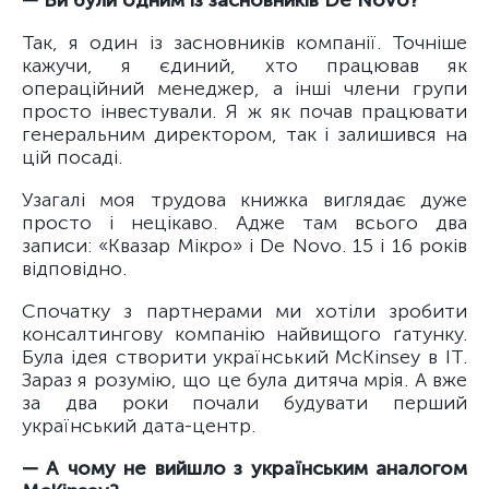
— Ви були одним із засновників De Novo?
Так, я один із засновників компанії. Точніше
кажучи, я єдиний, хто працював як
операційний менеджер, а інші члени групи
просто інвестували. Я ж як почав працювати
генеральним директором, так і залишився на
цій посаді.
Узагалі моя трудова книжка виглядає дуже
просто і нецікаво. Адже там всього два
записи: «Квазар Мікро» і De Novo. 15 і 16 років
відповідно.
Спочатку з партнерами ми хотіли зробити
консалтингову компанію найвищого ґатунку.
Була ідея створити український McKinsey в ІТ.
Зараз я розумію, що це була дитяча мрія. А вже
за два роки почали будувати перший
український дата-центр.
— А чому не вийшло з українським аналогом