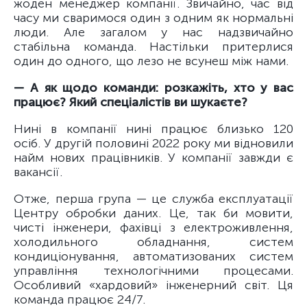
жоден менеджер компанії. Звичайно, час від
часу ми сваримося один з одним як нормальні
люди. Але загалом у нас надзвичайно
стабільна команда. Настільки притерлися
один до одного, що лезо не всунеш між нами.
— А як щодо команди: розкажіть, хто у вас
працює? Який спеціалістів ви шукаєте?
Нині в компанії нині працює близько 120
осіб. У другій половині 2022 року ми відновили
найм нових працівників. У компанії завжди є
вакансії.
Отже, перша група — це служба експлуатації
Центру обробки даних. Це, так би мовити,
чисті інженери, фахівці з електроживлення,
холодильного обладнання, систем
кондиціонування, автоматизованих систем
управління технологічними процесами.
Особливий «хардовий» інженерний світ. Ця
команда працює 24/7.