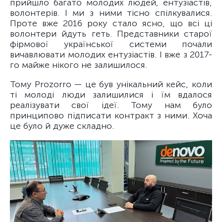
прийшло багато молодих людей, ентузіастів,
волонтерів. І ми з ними тісно спілкувалися.
Проте вже 2016 року стало ясно, що всі ці
волонтери йдуть геть. Представники старої
фірмової української системи почали
вичавлювати молодих ентузіастів. І вже з 2017-
го майже нікого не залишилося.
Тому Prozorro — це був унікальний кейс, коли
ті молоді люди залишилися і їм вдалося
реалізувати свої ідеї. Тому нам було
принципово підписати контракт з ними. Хоча
це було й дуже складно.