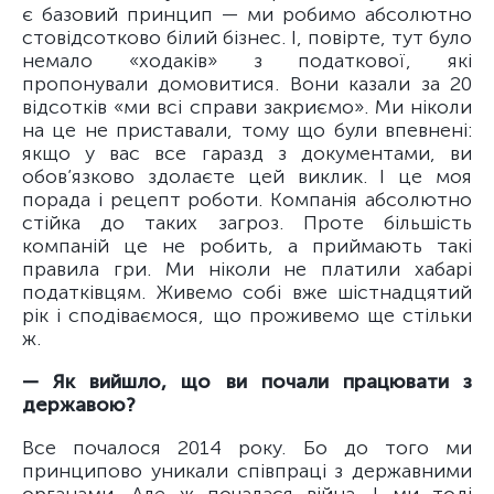
є базовий принцип — ми робимо абсолютно
стовідсотково білий бізнес. І, повірте, тут було
немало «ходаків» з податкової, які
пропонували домовитися. Вони казали за 20
відсотків «ми всі справи закриємо». Ми ніколи
на це не приставали, тому що були впевнені:
якщо у вас все гаразд з документами, ви
обов’язково здолаєте цей виклик. І це моя
порада і рецепт роботи. Компанія абсолютно
стійка до таких загроз. Проте більшість
компаній це не робить, а приймають такі
правила гри. Ми ніколи не платили хабарі
податківцям. Живемо собі вже шістнадцятий
рік і сподіваємося, що проживемо ще стільки
ж.
— Як вийшло, що ви почали працювати з
державою?
Все почалося 2014 року. Бо до того ми
принципово уникали співпраці з державними