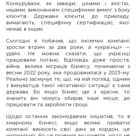
Конкурували, як завжди, цінами і якістю,
нішами, виконанням специфічних вимог з боку
клієнтів. Державні клієнти, до прикладу,
вимагають, специфічну сертифікацію, якої
немає в інших.
Сьогодні я побачив, що іноземні компанії
зросли втричі за два роки, а «українці» —
удвічі. Не можна сказати, що українці
працювали погано. Відповідь дуже проста:
війна, велика міграція бізнесу, починаючи з
весни 2022 року, яка продовжилася у 2023-му.
Реально засмучує те, що, на мій погляд, одним
з винуватців такої негативної ситуації є сама
держава. Бо якщо бізнес іде з країни, то
значить він чомусь обирає інше місце, де
працювати та заробляти гроші.
Щодо останніх законодавчих ініціатив, то в
хмарному бізнесі, якщо великі приватні
компанії виносять свої дані за кордон, це
нормально, бо це рішення акціонерів, ніхто не