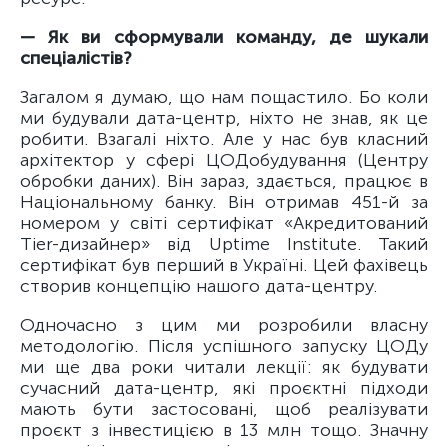
— Як ви сформували команду, де шукали
спеціалістів?
Загалом я думаю, що нам пощастило. Бо коли
ми будували дата-центр, ніхто не знав, як це
робити. Взагалі ніхто. Але у нас був класний
архітектор у сфері ЦОДобудування (Центру
обробки даних). Він зараз, здається, працює в
Національному банку. Він отримав 451-й за
номером у світі сертифікат «Акредитований
Tier-дизайнер» від Uptime Institute. Такий
сертифікат був перший в Україні. Цей фахівець
створив концепцію нашого дата-центру.
Одночасно з цим ми розробили власну
методологію. Після успішного запуску ЦОДу
ми ще два роки читали лекції: як будувати
сучасний дата-центр, які проєктні підходи
мають бути застосовані, щоб реалізувати
проєкт з інвестицією в 13 млн тощо. Значну