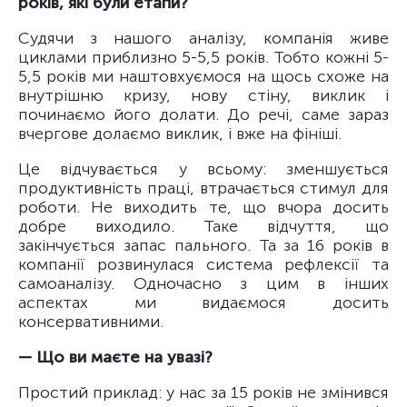
років, які були етапи?
Судячи з нашого аналізу, компанія живе
циклами приблизно 5-5,5 років. Тобто кожні 5-
5,5 років ми наштовхуємося на щось схоже на
внутрішню кризу, нову стіну, виклик і
починаємо його долати. До речі, саме зараз
вчергове долаємо виклик, і вже на фініші.
Це відчувається у всьому: зменшується
продуктивність праці, втрачається стимул для
роботи. Не виходить те, що вчора досить
добре виходило. Таке відчуття, що
закінчується запас пального. Та за 16 років в
компанії розвинулася система рефлексії та
самоаналізу. Одночасно з цим в інших
аспектах ми видаємося досить
консервативними.
— Що ви маєте на увазі?
Простий приклад: у нас за 15 років не змінився