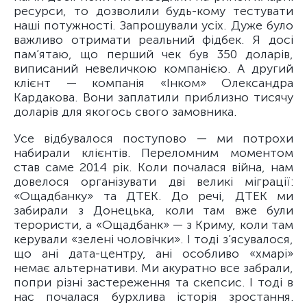
ресурси, то дозволили будь-кому тестувати
наші потужності. Запрошували усіх. Дуже було
важливо отримати реальний фідбек. Я досі
пам’ятаю, що перший чек був 350 доларів,
виписаний невеличкою компанією. А другий
клієнт — компанія «Інком» Олександра
Кардакова. Вони заплатили приблизно тисячу
доларів для якогось свого замовника.
Усе відбувалося поступово — ми потрохи
набирали клієнтів. Переломним моментом
став саме 2014 рік. Коли почалася війна, нам
довелося організувати дві великі міграції:
«Ощадбанку» та ДТЕК. До речі, ДТЕК ми
забирали з Донецька, коли там вже були
терористи, а «Ощадбанк» — з Криму, коли там
керували «зелені чоловічки». І тоді з’ясувалося,
що ані дата-центру, ані особливо «хмарі»
немає альтернативи. Ми акуратно все забрали,
попри різні застереження та скепсис. І тоді в
нас почалася бурхлива історія зростання.