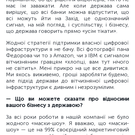
має їм заважати. Але коли держава сама
вирішує, що всі банки можна відпустити, що
всі можуть йти на Захід, це однозначний
сигнал, на мій погляд, і суспільству, і бізнесу,
що держава говорить прямо «усім тікати».
Жодної стратегії підтримки власної цифрової
інфраструктури я не бачу. Всі фотографії пана
Федорова чи то з Amazon, чи з IBM є сигналом
вітчизняним гравцям «хлопці, вам тут нічого
не світить». Мені прикро на це все дивитися.
Ми якось виживемо, гроші заробляти будемо,
але підхід держави до вітчизняної цифрової
інфраструктури є дивним і незрозумілим.
— Що ви можете сказати про відносини
вашого бізнесу з державою?
За всі роки роботи в нашій компанії не було
жодного «маски-шоу». Я вважаю, що «маски-
шоу» — це на 99% своєрідний маркетинговий