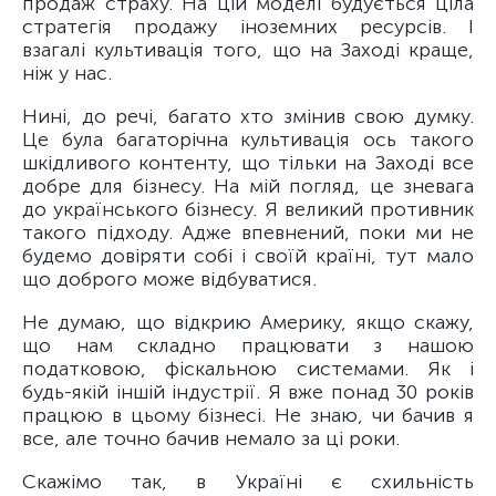
продаж страху. На цій моделі будується ціла
стратегія продажу іноземних ресурсів. І
взагалі культивація того, що на Заході краще,
ніж у нас.
Нині, до речі, багато хто змінив свою думку.
Це була багаторічна культивація ось такого
шкідливого контенту, що тільки на Заході все
добре для бізнесу. На мій погляд, це зневага
до українського бізнесу. Я великий противник
такого підходу. Адже впевнений, поки ми не
будемо довіряти собі і своїй країні, тут мало
що доброго може відбуватися.
Не думаю, що відкрию Америку, якщо скажу,
що нам складно працювати з нашою
податковою, фіскальною системами. Як і
будь-якій іншій індустрії. Я вже понад 30 років
працюю в цьому бізнесі. Не знаю, чи бачив я
все, але точно бачив немало за ці роки.
Скажімо так, в Україні є схильність