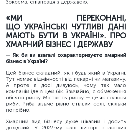
Зокрема, співпраця з державою.
«МИ ПЕРЕКОНАНІ,
ЩО УКРАЇНСЬКІ ЧУТЛИВІ ДАНІ
МАЮТЬ БУТИ В УКРАЇНІ». ПРО
ХМАРНИЙ БІЗНЕС І ДЕРЖАВУ
— Як би ви взагалі охарактеризуєте хмарний
бізнес в Україні?
Цей бізнес складний, як і будь-який в Україні.
Тут немає відмінності від пекарні чи магазину.
А проте я досі дивуюсь, чому так мало
компаній іде в цей бік. Звичайно, є обмеження
обсягів ринку. Місткість ринку — це як соління
риби. Риба візьме рівно стільки солі, скільки
потрібно.
Хмарний вид бізнесу дуже цікавий і досить
дохідний. У 2023-му наш виторг становив