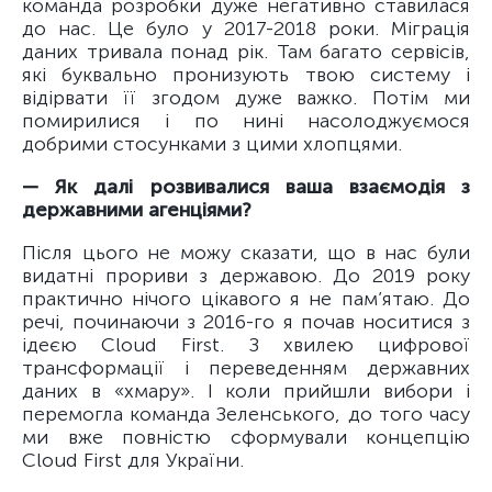
команда розробки дуже негативно ставилася
до нас. Це було у 2017-2018 роки. Міграція
даних тривала понад рік. Там багато сервісів,
які буквально пронизують твою систему і
відірвати її згодом дуже важко. Потім ми
помирилися і по нині насолоджуємося
добрими стосунками з цими хлопцями.
— Як далі розвивалися ваша взаємодія з
державними агенціями?
Після цього не можу сказати, що в нас були
видатні прориви з державою. До 2019 року
практично нічого цікавого я не пам’ятаю. До
речі, починаючи з 2016-го я почав носитися з
ідеєю Cloud First. З хвилею цифрової
трансформації і переведенням державних
даних в «хмару». І коли прийшли вибори і
перемогла команда Зеленського, до того часу
ми вже повністю сформували концепцію
Cloud First для України.