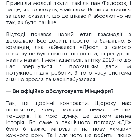
Прийшли молоді люди, такі як пан Федоров, і
їм це, як то кажуть, «зайшло». Вони схопилися
за ідею, сказали, що це цікаво й абсолютно не
так, як було раніше.
Відтоді почався новий етап взаємодії з
державою. Все досить просто та банально. В
команди, яка займалася «Дією», з самого
початку не було нічого: ні грошей, ні ресурсів,
навіть назви. І мені здається, влітку 2019-го до
нас звернулися з проханням дати їм
потужності для роботи. З того часу система
значно зросла та масштабувалася.
— Ви офіційно обслуговуєте Мінцифри?
Так, це щорічні контракти. Щороку нас
шпиняють, чому, мовляв, немає чесних
тендерів. На мою думку, це цілком дивна
історія. Бо саме з технічного погляду «Дії»
було б важко мігрувати на нову «хмару»
кожного року. Та і для чого це робити, якщо