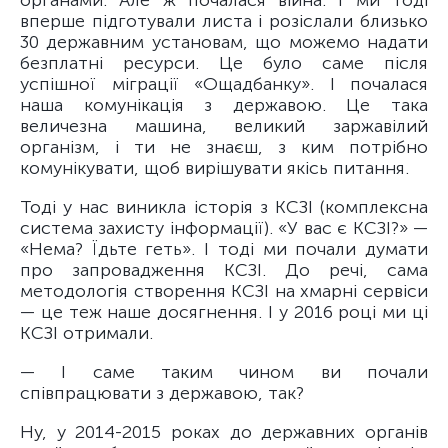
органами. Але ж почалася війна. І ми тоді
вперше підготували листа і розіслали близько
30 державним установам, що можемо надати
безплатні ресурси. Це було саме після
успішної міграції «Ощадбанку». І почалася
наша комунікація з державою. Це така
величезна машина, великий заржавілий
організм, і ти не знаєш, з ким потрібно
комунікувати, щоб вирішувати якісь питання.
Тоді у нас виникла історія з КСЗІ (комплексна
система захисту інформації). «У вас є КСЗІ?» —
«Нема? Їдьте геть». І тоді ми почали думати
про запровадження КСЗІ. До речі, сама
методологія створення КСЗІ на хмарні сервіси
— це теж наше досягнення. І у 2016 році ми ці
КСЗІ отримали.
— І саме таким чином ви почали
співпрацювати з державою, так?
Ну, у 2014-2015 роках до державних органів