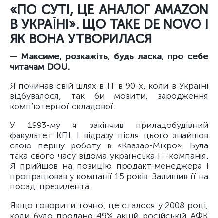
«ПО СУТІ, ЦЕ АНАЛОГ AMAZON
В УКРАЇНІ». ЩО ТАКЕ DE NOVO І
ЯК ВОНА УТВОРИЛАСЯ
— Максиме, розкажіть, будь ласка, про себе
читачам DOU.
Я починав свій шлях в ІТ в 90-х, коли в Україні
відбувалося, так би мовити, зародження
комп’ютерної складової.
У 1993-му я закінчив приладобудівний
факультет КПІ. І відразу після цього знайшов
свою першу роботу в «Квазар-Мікро». Була
така свого часу відома українська ІТ-компанія.
Я прийшов на позицію продакт-менеджера і
пропрацював у компанії 15 років. Залишив її на
посаді президента.
Якщо говорити точно, це сталося у 2008 році,
коли було продано 49% акцій російській АФК