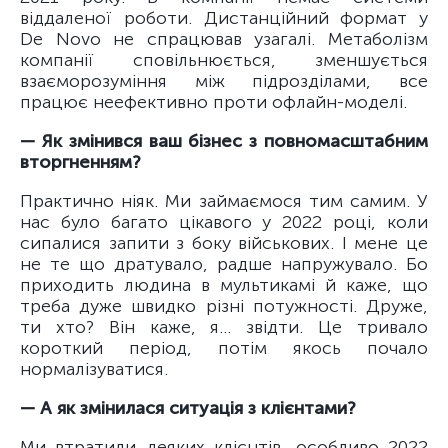
віддаленої роботи. Дистанційний формат у
De Novo не спрацював узагалі. Метаболізм
компанії сповільнюється, зменшується
взаєморозуміння між підрозділами, все
працює неефективно проти офлайн-моделі.
— Як змінився ваш бізнес з повномасштабним
вторгненням?
Практично ніяк. Ми займаємося тим самим. У
нас було багато цікавого у 2022 році, коли
сипалися запити з боку військових. І мене це
не те що дратувало, радше напружувало. Бо
приходить людина в мультикамі й каже, що
треба дуже швидко різні потужності. Друже,
ти хто? Він каже, я... звідти. Це тривало
короткий період, потім якось почало
нормалізуватися.
— А як змінилася ситуація з клієнтами?
Ми втратили деяких клієнтів, особливо 2022