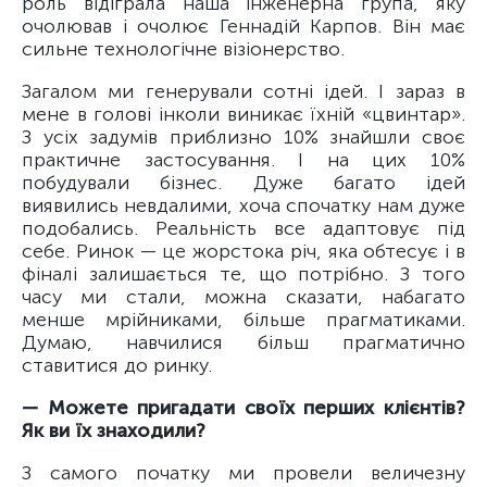
роль відіграла наша інженерна група, яку
очолював і очолює Геннадій Карпов. Він має
сильне технологічне візіонерство.
Загалом ми генерували сотні ідей. І зараз в
мене в голові інколи виникає їхній «цвинтар».
З усіх задумів приблизно 10% знайшли своє
практичне застосування. І на цих 10%
побудували бізнес. Дуже багато ідей
виявились невдалими, хоча спочатку нам дуже
подобались. Реальність все адаптовує під
себе. Ринок — це жорстока річ, яка обтесує і в
фіналі залишається те, що потрібно. З того
часу ми стали, можна сказати, набагато
менше мрійниками, більше прагматиками.
Думаю, навчилися більш прагматично
ставитися до ринку.
— Можете пригадати своїх перших клієнтів?
Як ви їх знаходили?
З самого початку ми провели величезну