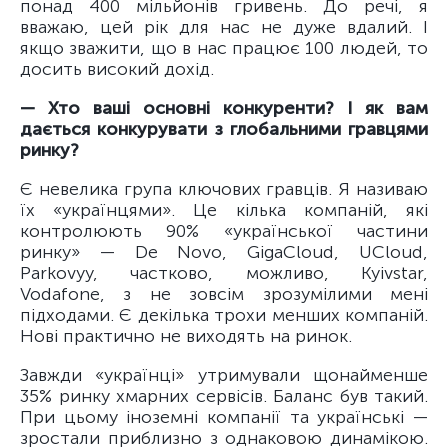
понад 400 мільйонів гривень. До речі, я
вважаю, цей рік для нас не дуже вдалий. І
якщо зважити, що в нас працює 100 людей, то
досить високий дохід.
— Хто ваші основні конкуренти? І як вам
дається конкурувати з глобальними гравцями
ринку?
Є невелика група ключових гравців. Я називаю
їх «українцями». Це кілька компаній, які
контролюють 90% «української частини
ринку» — De Novo, GigaCloud, UCloud,
Parkovyy, частково, можливо, Kyivstar,
Vodafone, з не зовсім зрозумілими мені
підходами. Є декілька трохи менших компаній.
Нові практично не виходять на ринок.
Завжди «українці» утримували щонайменше
35% ринку хмарних сервісів. Баланс був такий.
При цьому іноземні компанії та українські —
зростали приблизно з однаковою динамікою.