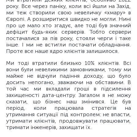
року. Все через паніку, коли всі йшли на Захід,
ми теж створили свою невеличку «хмару» в
Європі. А розширитися швидко не могли. Нині
про це мало хто згадує, але тоді був значний
дефіцит будь-яких серверів. Тобто сервери
постачалися за пів року, стояли черги і таке
інше. І ми не встигли постачати обладнання.
Проте все наше ядро клієнтів залишилося.
Ми тоді втратили близько 10% клієнтів. Всі
вони були невеликими замовниками, тому ми
майже не відчули падіння доходу, що було
досить непогано, зважаючи на обставини. В
той час ми вкладали гроші в підсилення
захищеності дата-центру. Загалом я не можу
сказати, що бізнес наш змінився. Це був
період, коли працювала стратегія на
утримання ситуації під контролем: не впасти,
утримати клієнтів, продовжувати працювати,
тримати інженерів, захищати їх.