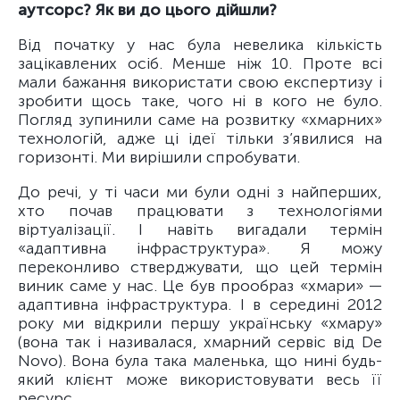
аутсорс? Як ви до цього дійшли?
Від початку у нас була невелика кількість
зацікавлених осіб. Менше ніж 10. Проте всі
мали бажання використати свою експертизу і
зробити щось таке, чого ні в кого не було.
Погляд зупинили саме на розвитку «хмарних»
технологій, адже ці ідеї тільки з’явилися на
горизонті. Ми вирішили спробувати.
До речі, у ті часи ми були одні з найперших,
хто почав працювати з технологіями
віртуалізації. І навіть вигадали термін
«адаптивна інфраструктура». Я можу
переконливо стверджувати, що цей термін
виник саме у нас. Це був прообраз «хмари» —
адаптивна інфраструктура. І в середині 2012
року ми відкрили першу українську «хмару»
(вона так і називалася, хмарний сервіс від De
Novo). Вона була така маленька, що нині будь-
який клієнт може використовувати весь її
ресурс.