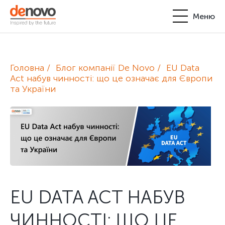
Меню
Продукти
Особистий кабінет
Головна
Блог компанії De Novo
EU Data
De Novo
Act набув чинності: що це означає для Європи
та України
+380-44-200-93-39
UA
EN
request@denovo.ua
Партнерство
Блог
Контакти
EU DATA ACT НАБУВ
ЧИННОСТІ: ЩО ЦЕ