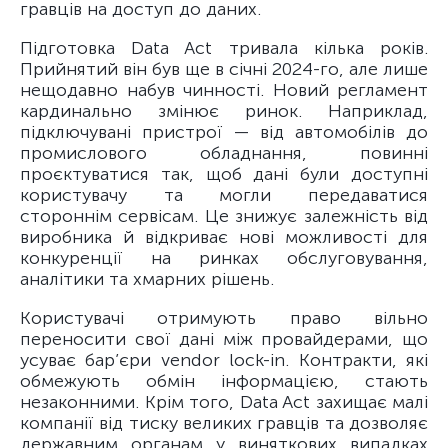
гравців на доступ до даних.
Підготовка Data Act тривала кілька років.
Прийнятий він був ще в січні 2024-го, але лише
нещодавно набув чинності. Новий регламент
кардинально змінює ринок. Наприклад,
підключувані пристрої — від автомобілів до
промислового обладнання, повинні
проєктуватися так, щоб дані були доступні
користувачу та могли передаватися
стороннім сервісам. Це знижує залежність від
виробника й відкриває нові можливості для
конкуренції на ринках обслуговування,
аналітики та хмарних рішень.
Користувачі отримують право вільно
переносити свої дані між провайдерами, що
усуває бар’єри vendor lock-in. Контракти, які
обмежують обмін інформацією, стають
незаконними. Крім того, Data Act захищає малі
компанії від тиску великих гравців та дозволяє
державним органам у виняткових випадках