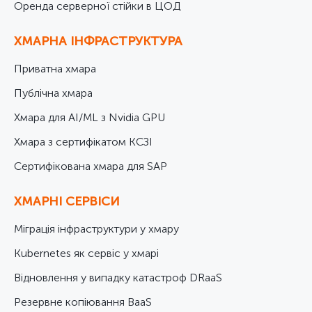
Оренда серверної стійки в ЦОД
ХМАРНА ІНФРАСТРУКТУРА
Приватна хмара
Публічна хмара
Хмара для AI/ML з Nvidia GPU
Хмара з сертифікатом КСЗІ
Cертифікована хмара для SAP
ХМАРНІ СЕРВІСИ
Міграція інфраструктури у хмару
Kubernetes як сервіс у хмарі
Відновлення у випадку катастроф DRaaS
Резервне копіювання BaaS