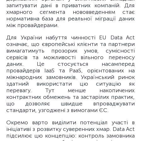
запитувати дані в приватних компаній. Для
хмарного сегмента нововведенням стає
нормативна база для реальної міграції даних
між провайдерами.
Для України набуття чинності EU Data Act
означає, що європейські клієнти та партнери
вимагатимуть прозорих умов, сумісності
сервісів та можливості вільного переносу
даних. Це стосується насамперед
провайдерів IaaS та PaaS, орієнтованих на
міжнародних замовників. Український ринок
здатний використати цю ситуацію як
перевагу. Тут менше накопичених
контрактних обмежень та застарілих практик,
що дозволяє швидше впроваджувати
стандарти, узгоджені з вимогами ЄС.
Окремо варто виділити потенціал участі в
ініціативі з розвитку суверенних хмар. Data Act
підсилює цю концепцію: контроль замовника