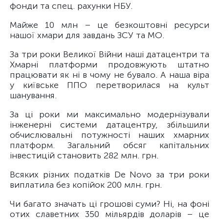
фонди та спец. рахунки НБУ.
Майже 10 млн – це безкоштовні ресурси
нашої хмари для завдань ЗСУ та МО.
За три роки Великої Війни наші датацентри та
Хмарні платформи продовжують штатно
працювати як ні в чому не бувало. А наша віра
у київське ППО перетворилася на культ
шанування.
За ці роки ми максимально модернізували
інженерні системи датацентру, збільшили
обчислювальні потужності наших хмарних
платформ. Загальний обсяг капітальних
інвестицій становить 282 млн. грн.
Всяких різних податків De Novo за три роки
виплатила без копійок 200 млн. грн.
Чи багато значать ці грошові суми? Ні, на фоні
отих славетних 350 мільярдів доларів – це