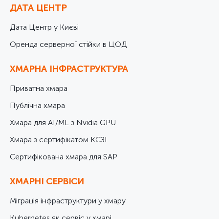
ДАТА ЦЕНТР
Дата Центр у Києві
Оренда серверної стійки в ЦОД
ХМАРНА ІНФРАСТРУКТУРА
Приватна хмара
Публічна хмара
Хмара для AI/ML з Nvidia GPU
Хмара з сертифікатом КСЗІ
Cертифікована хмара для SAP
ХМАРНІ СЕРВІСИ
Міграція інфраструктури у хмару
Kubernetes як сервіс у хмарі