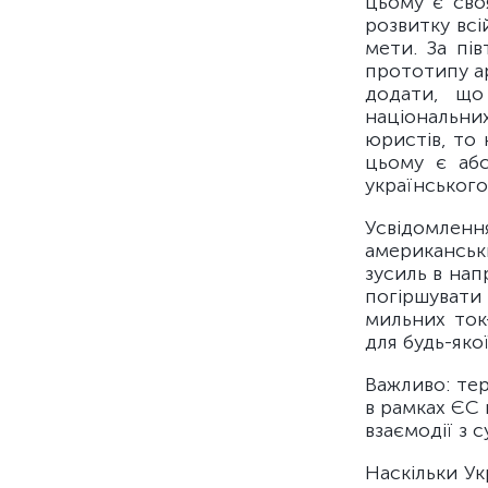
цьому є сво
розвитку всі
мети. За пі
прототипу а
додати, що
національни
юристів, то 
цьому є абс
українського
Усвідомлен
американськи
зусиль в нап
погіршувати
мильних ток
для будь-яко
Важливо: тер
в рамках ЄС 
взаємодії з с
Наскільки Ук