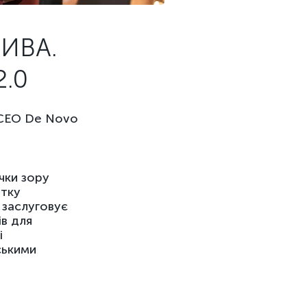
ИВА.
.0
 CEO De Novo
чки зору
итку
 заслуговує
ів для
і
ськими