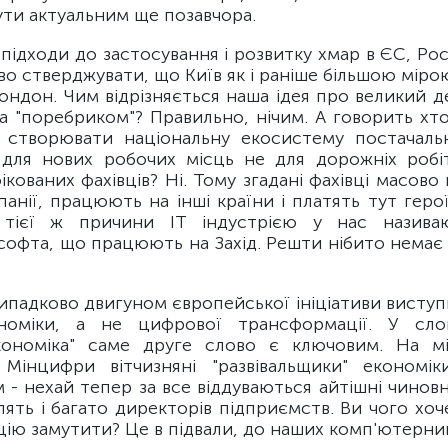
ути актуальним ще позавчора.
ідходи до застосування і розвитку хмар в ЄС, Росі
о стверджувати, що Київ як і раніше більшою міро
ондон. Чим відрізняється наша ідея про великий 
за "поребриком"? Правильно, нічим. А говорить хт
ь створювати національну екосистему постачальн
 для нових робочих місць не для дорожніх робіт
ікованих фахівців? Ні. Тому згадані фахівці масово
анії, працюють на інші країни і платять тут гер
З тієї ж причини ІТ індустрією у нас називаю
офта, що працюють на Захід. Решти нібито немає 
випадково двигуном європейської ініціативи висту
ономіки, а не цифрової трансформації. У слов
ономіка" саме друге слово є ключовим. На мі
Мінцифри вітчизняні "развівальщики" економік
- нехай тепер за все віддуваються айтішні чиновн
лять і багато директорів підприємств. Ви чого хо
ю замутити? Це в підвали, до наших комп'ютерник