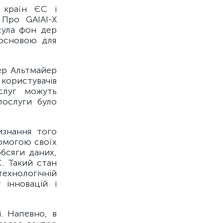
 країн ЄС і
 Про GAIAI-X
сула фон дер
 основою для
тер Альтмайер
користувачів
слуг можуть
послуги було
изнання того
помогою своїх
бсяги даних,
. Такий стан
хнологічній
 інновацій і
. Напевно, в