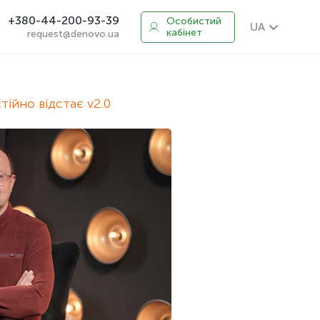
+380-44-200-93-39
Особистий
UA
кабінет
request@denovo.ua
тійно відстає v2.0