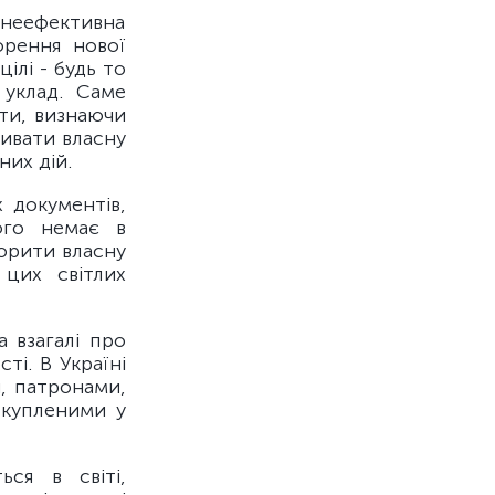
й неефективна
орення нової
ілі - будь то
 уклад. Саме
ати, визнаючи
вивати власну
них дій.
 документів,
ого немає в
ворити власну
 цих світлих
а взагалі про
ті. В Україні
и, патронами,
 купленими у
ься в світі,