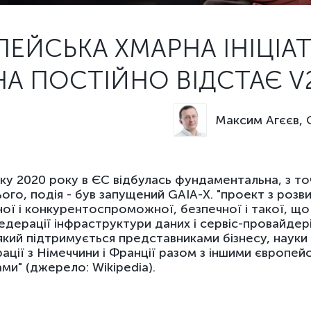
ЕЙСЬКА ХМАРНА ІНІЦІАТ
НА ПОСТІЙНО ВІДСТАЄ V2
Максим Агєєв,
ку 2020 року в ЄС відбулась фундаментальна, з то
ого, подія - був запущений GAIA-X. "проект з розв
ої і конкурентоспроможної, безпечної і такої, що
едерації інфраструктури даних і сервіс-провайдер
який підтримується представниками бізнесу, науки 
рації з Німеччини і Франції разом з іншими європей
ми" (джерело: Wikipedia).