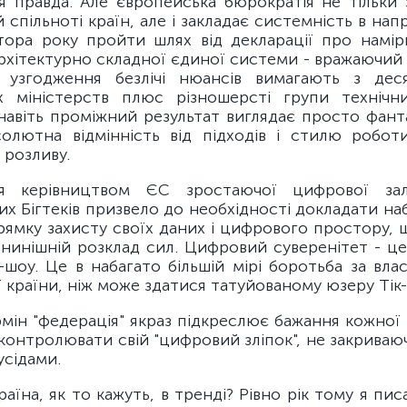
я правда. Але європейська бюрократія не тільки 
й спільноті країн, але і закладає системність в нап
втора року пройти шлях від декларації про намір
рхітектурно складної єдиної системи - вражаючий 
 узгодження безлічі нюансів вимагають з деся
х міністерств плюс різношерсті групи технічни
навіть проміжний результат виглядає просто фант
олютна відмінність від підходів і стилю робот
 розливу.
ня керівництвом ЄС зростаючої цифрової зал
х Бігтеків призвело до необхідності докладати на
рямку захисту своїх даних і цифрового простору, 
 нинішній розклад сил. Цифровий суверенітет - це
-шоу. Це в набагато більшій мірі боротьба за вла
ї країни, ніж може здатися татуйованому юзеру Тік-
мін "федерація" якраз підкреслює бажання кожної 
контролювати свій "цифровий зліпок", не закрива
усідами.
раїна, як то кажуть, в тренді? Рівно рік тому я пи