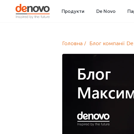
Продукти
De Novo
Па
Головна
Блог компанії D