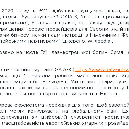
 2020 року в ЄС відбулась фундаментальна, з
 подія - був запущений GAIA-X, "проект з розвитку
проможної, безпечної і такої, що заслуговує дові
ри даних і сервіс-провайдерів для Європи, який 
ми бізнесу, науки і адміністрації з Німеччини і Фр
ейськими партнерами" (джерело: Wikipedia).
вано на честь Геї, давньогрецької богині Землі,
о на офіційному сайт GAIA-X
(https://www.data-infra
ься, що "... Європа робить масштабні інвестиц
а інноваційні бізнес-моделі. Ми повинні гарантуват
овації, також виграють з економічної точки зору
створення нової вартості і зайнятість в Європі.
рова екосистема необхідна для того, щоб європей
делі могли конкурувати на глобальному рівні. Ц
езпечувати як цифровий суверенітет користув
к і масштабованість європейських хмарних провайдері