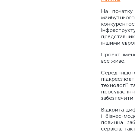
На початку
майбутнього,
конкурентос
інфраструкту
представника
іншими європ
Проект імено
все живе.
Серед іншог
підкреслюєт
технології т
просуває інн
забезпечити 
Відкрита циф
і бізнес-мо
повинна заб
сервісів, та