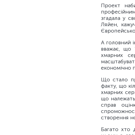
Проект наб
професійним
згадала у с
Ляйен, кажу
Європейсько
А головний і
вважає, що 
хмарних се
масштабуват
економічно пр
Що стало пр
факту, що кі
хмарних сер
що належать
справ оцін
спроможност
створення но
Багато хто 