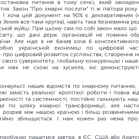
остановка питання в тому сенсі, який закладен
тня. Закон "Про хмарні послуги" ті ж півтора року
. І хоча цей документ на 90% є декларативним (
а Земля все-таки кругла), навіть така безневинна ре
ькій жуйці. При цьому сам по собі закон мало що 
світу, що дані держ. організацій не повинні об
їни. Але ніде я не бачив хоча б конспективного
рібно українській економіці по цифровій част
- про цифровий розвиток суспільства, створення н
т свого суверенітету, глобальну конкуренцію і наше 
ни ніяк не схожі на зусилля, які демонструют
конвульсії наших відомств по хмарному питанню, 
жі замість реальної кропіткої роботи і повна ві
дженості та системності, постійно гальмують наш 
де по шляху хмарної трансформації, але насті
о розрив між нашою країною і більш розвиненими
стійно збільшується. І нам кожен раз нема пр
спробуємо пишатися завтра, в ЄС, США або Азіатсь