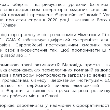
ирає обертів, підтримується урядами багатьох
 співтовариством операторів хмарних сервісів.
воїй промові і президент Європейської комісії Ур
чи про стан справ в 2020 році і назвавши його
ї Хмари.
ніціатор проекту міністр економіки Німеччини Пі
"... GAIA-X забезпечує цифровий суверенітет для 
рвісів. Європейські постачальники хмарних по
и своє використання так, щоб пропонувати ці 
ивабливо ... ".
ичиною такої активності? Відповідь проста - в
лька американських технологічних компаній за до
вісів і платформ контролюють загрозливо великі о
 громадянам, бізнесу і державним інституціям ЄС
юється як серйозний виклик економічній і те
і Європи, а також як пряма загроза розвитку
вих робочих місць в Союзі.
дорікає європейцям у надмірній бюрократичності