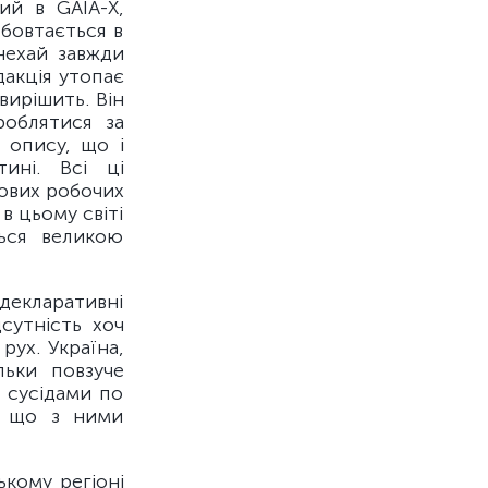
ий в GAIA-X,
 бовтається в
нехай завжди
дакція утопає
вирішить. Він
роблятися за
 опису, що і
ині. Всі ці
ових робочих
в цьому світі
ься великою
декларативні
дсутність хоч
рух. Україна,
льки повзуче
 сусідами по
о що з ними
кому регіоні