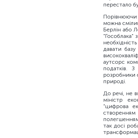
перестало б
Порівнюючи п
можна смілив
Берлін або Л
"Гособлака" 
необхідніст
давати базу
висококваліф
аутсорс комп
податків. 
розробники с
природі.
До речі, не 
міністр ек
"цифрова ек
створенням 
полегшенням 
так досі роб
трансформаці