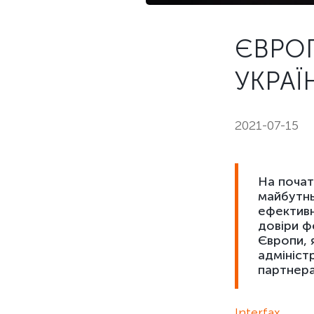
ЄВРОП
УКРАЇ
2021-07-15
На почат
майбутнь
ефективн
довіри ф
Європи, 
адмініст
партнера
Interfax