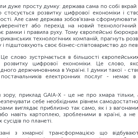
ли дуже просту думку: держава сама по собі вкра
о стосується розвитку цифрової економіки і ств
ості. Але саме держава зобов'язана сформулювати ц
веренітет або перехід на новий технологічний
є рамки і правила руху. Тому європейські бюрокр
риканських технологічних компаній, прагнуть роз
 і підштовхують своє бізнес-співтовариство до пев
 Це слово зустрічається в більшості європейських
х розвитку цифрової економіки. Це слово, як
дного держчиновника в Україні. І думки такої - ст
постачальників електронних послуг - немає в
 зору, приклад GAIA-X - це не про хмара тільки, 
безпечувати себе необхідним рівнем самодостатнос
арами виглядає приблизно так само, як і з вагонам
або навіть картоплею, зробленими в країні, а не
 сусідів по планеті.
язані з хмарної трансформацією що відбувают