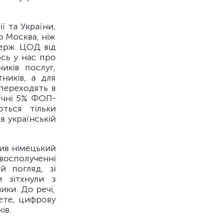
ї та України,
ю Москва, ніж
держ. ЦОД від
ось у нас про
иків послуг,
ників, а для
 переходять в
оїчні 5% ФОП-
ться тільки
в українській
пив німецький
осполученні
й погляд, зі
и зітхнули з
ики. До речі,
чете, цифрову
ів.