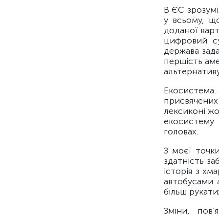
В ЄС зрозумі
у всьому, щ
доданої варт
цифровий су
держава зада
першість аме
альтернативу
Екосистема.
присвячени
лексиконі жо
екосистему 
головах.
З моєї точки
здатність за
історія з хм
автобусами 
більш рукатих
Зміни, пов'