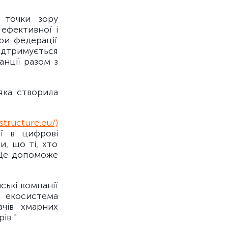
 точки зору
 ефективної і
ри федерації
підтримується
анції разом з
 яка створила
structure.eu/)
ії в цифрові
и, що ті, хто
. Це допоможе
ські компанії
я екосистема
ачів хмарних
в ".