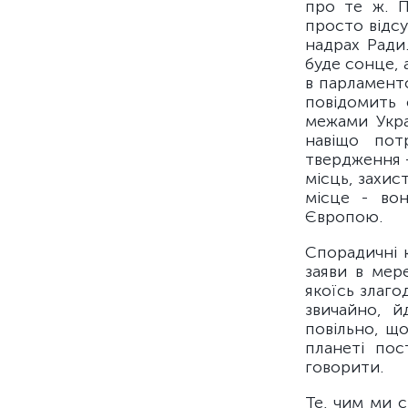
про те ж. П
просто відсу
надрах Ради
буде сонце, 
в парламентс
повідомить 
межами Укра
навіщо пот
твердження 
місць, захис
місце - во
Європою.
Спорадичні 
заяви в мере
якоїсь злаго
звичайно, й
повільно, щ
планеті по
говорити.
Те, чим ми 