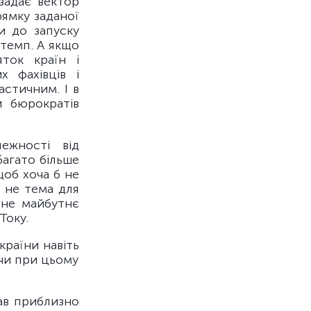
задає вектор
рямку заданої
и до запуску
темп. А якщо
ток країн і
х фахівців і
астичним. І в
и бюрократів
ежності від
багато більше
щоб хоча б не
 не тема для
сне майбутнє
Току.
країни навіть
ючи при цьому
сав приблизно