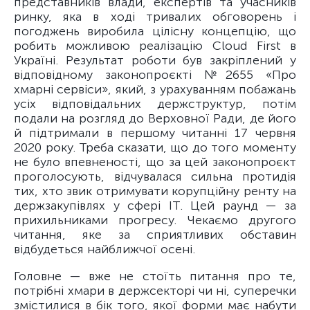
представників влади, експертів та учасників
ринку, яка в ході тривалих обговорень і
погоджень виробила цілісну концепцію, що
робить можливою реалізацію Cloud First в
Україні. Результат роботи був закріплений у
відповідному законопроєкті №2655 «Про
хмарнi сервiси», який, з урахуванням побажань
усіх відповідальних держструктур, потім
подали на розгляд до Верховної Ради, де його
й підтримали в першому читанні 17 червня
2020 року. Треба сказати, що до того моменту
не було впевненості, що за цей законопроєкт
проголосують, відчувалася сильна протидія
тих, хто звик отримувати корупційну ренту на
держзакупівлях у сфері ІТ. Цей раунд — за
прихильниками прогресу. Чекаємо другого
читання, яке за сприятливих обставин
відбудеться найближчої осені.
Головне — вже не стоїть питання про те,
потрібні хмари в держсекторі чи ні, суперечки
змістилися в бік того, якої форми має набути