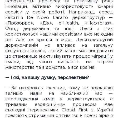
необхідність прогресу та позитивну роль
інновацій, активно використовують хмарні
сервіси у своїй роботі. Наприклад, серед
клієнтів De Novo багато держструктур —
«Прозорро», «Дiя», e-Health, «Нафтогаз»,
Фонд держмайна та інші. Деякі з них
користуються нашими сервісами вже не один
рік. Але це крапля в морі. Десяток-другий
держкомпаній не впливає на загальну
ситуацію в країні, новий закон має виправити
це становище й активізувати процес міграції у
хмари, від якого виграють не окремі
міністерства та відомства, а вся країна.
— І які, на вашу думку, перспективи?
— За натурою я скептик, тому не покладаю
великих надій на найближчий час —
впровадження хмар у держструктурах є
тривалим еволюційним процесом. Але
сьогодні перспективи Cloud First в Україні
вселяють стриманий оптимізм. Я все ж вірю в