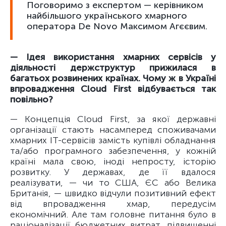
Поговоримо з експертом — керівником
найбільшого українського хмарного
оператора De Novo Максимом Агєєвим.
— Ідея використання хмарних сервісів у
діяльності держструктур прижилася в
багатьох розвинених країнах. Чому ж в Україні
впровадження Cloud First відбувається так
повільно?
— Концепція Cloud First, за якої державні
організації стають насамперед споживачами
хмарних ІТ-сервісів замість купівлі обладнання
та/або програмного забезпечення, у кожній
країні мала свою, іноді непросту, історію
розвитку. У державах, де її вдалося
реалізувати, — чи то США, ЄС або Велика
Британія, — швидко відчули позитивний ефект
від впровадження хмар, передусім
економічний. Але там головне питання було в
раціоналізації бюджетних витрат, підвищенні