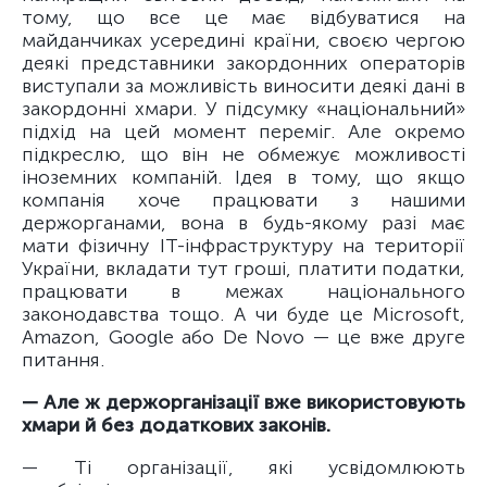
тому, що все це має відбуватися на
майданчиках усередині країни, своєю чергою
деякі представники закордонних операторів
виступали за можливість виносити деякі дані в
закордонні хмари. У підсумку «національний»
підхід на цей момент переміг. Але окремо
підкреслю, що він не обмежує можливості
іноземних компаній. Ідея в тому, що якщо
компанія хоче працювати з нашими
держорганами, вона в будь-якому разі має
мати фізичну ІТ-інфраструктуру на території
України, вкладати тут гроші, платити податки,
працювати в межах національного
законодавства тощо. А чи буде це Microsoft,
Amazon, Google або De Novo — це вже друге
питання.
— Але ж держорганізації вже використовують
хмари й без додаткових законів.
— Ті організації, які усвідомлюють