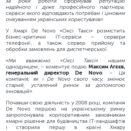
за роки роботи сформував репутацію
надійного і дуже професійного партнера,
сервіси якого відповідають потребам і ціновим
очікуванням українських користувачів»
.
У Хмарі De Novo «Оксі Таксі» розмістить
бізнес-критичні ІТ-сервіси – сервери
телефонії, а також сервер прийому та
обробки замовлень для диспетчерської.
«Ми вважаємо «Оксі Таксі» нашим
однодумцем
, – коментує подію
Максим Агєєв,
генеральний директор De Novo
. –
Ця
компанія, як і De Novo свого часу, змінює
старий, усталений ринок за допомогою
інновацій»
.
Почавши свою діяльність у 2008 році, компанія
De Novo першою на українському ринку
запропонувала корпоративним замовникам
хмарні рішення для будівництва ІТ-ландшафтів
і створила першу в країні Хмару