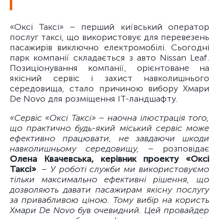
«Оксі Таксі» – перший київський оператор
послуг таксі, що використовує для перевезень
пасажирів виключно електромобілі. Сьогодні
парк компанії складається з авто Nissan Leaf.
Позиціонування компанії, орієнтоване на
якісний сервіс і захист навколишнього
середовища, стало причиною вибору Хмари
De Novo для розміщення ІТ-ландшафту.
«Сервіс «Оксі Таксі» – наочна ілюстрація того,
що практично будь-який міський сервіс може
ефективно працювати, не завдаючи шкоди
навколишньому середовищу,
– розповідає
Олена Квачевська, керівник проекту «Оксі
Таксі»
. –
У роботі служби ми використовуємо
тільки максимально ефективні рішення, що
дозволяють давати пасажирам якісну послугу
за привабливою ціною. Тому вибір на користь
Хмари De Novo був очевидний. Цей провайдер