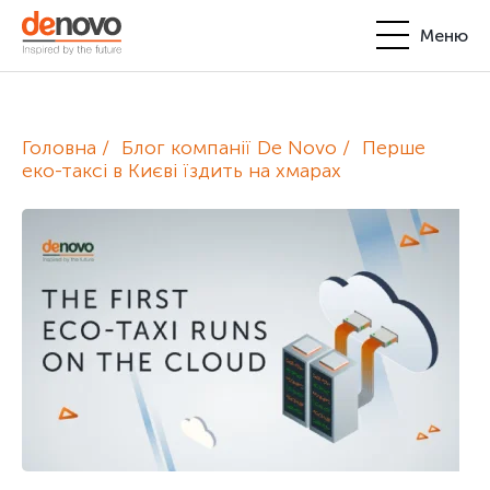
Меню
Продукти
Особистий кабінет
Головна
Блог компанії De Novo
Перше
De Novo
еко-таксі в Києві їздить на хмарах
+380-44-200-93-39
UA
EN
request@denovo.ua
Партнерство
Блог
Контакти