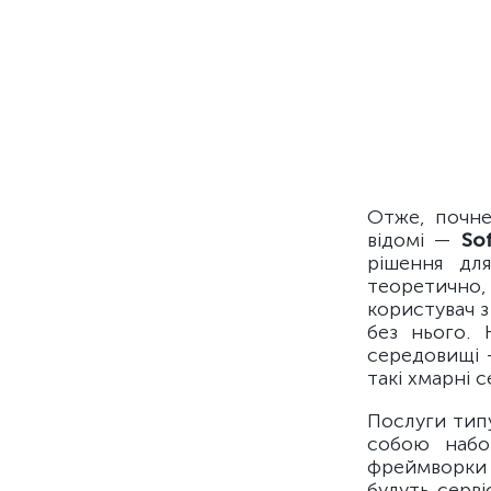
Отже, почн
відомі —
So
рішення для
теоретично,
користувач з
без нього. 
середовищі 
такі хмарні с
Послуги ти
собою набо
фреймворки 
будуть серв