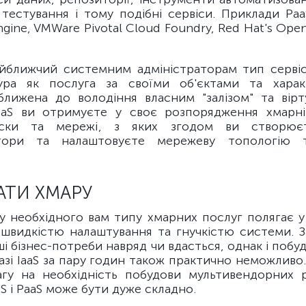
тестування і тому подібні сервіси. Приклади Paa
gine, VMWare Pivotal Cloud Foundry, Red Hat's Open
айближчий системним адміністраторам тип серв
тура як послуга за своїми об'єктами та харак
ближена до володіння власним "залізом" та вірту
aaS ви отримуєте у своє розпорядження хмарн
иски та мережі, з яких згодом ви створює
тори та налаштовуєте мережеву топологію 
АТИ ХМАРУ
ру необхідного вам типу хмарних послуг полягає у
 швидкістю налаштування та гнучкістю системи. З
ші бізнес-потреби навряд чи вдасться, однак і побу
азі IaaS за пару годин також практично неможливо
агу на необхідність побудови мультивендорних 
aS і PaaS може бути дуже складно.