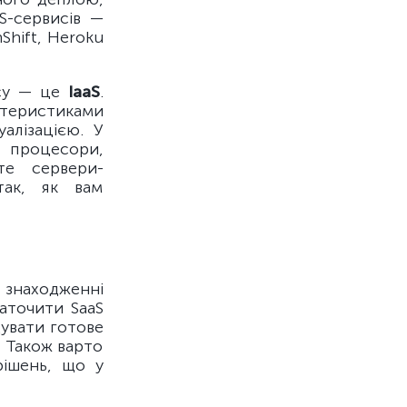
S-сервисів —
Shift, Heroku
ісу — це
IaaS
.
теристиками
алізацією. У
і процесори,
те сервери-
так, як вам
 знаходженні
аточити SaaS
дувати готове
. Також варто
рішень, що у