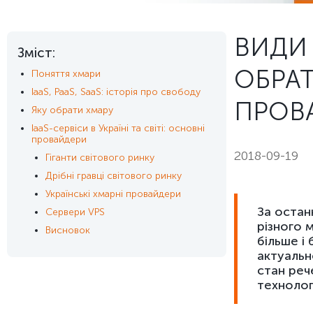
ВИДИ 
Зміст:
ОБРАТ
Поняття хмари
IaaS, PaaS, SaaS: історія про свободу
ПРОВ
Яку обрати хмару
IaaS-сервіси в Україні та світі: основні
провайдери
2018-09-19
Гіганти світового ринку
Дрібні гравці світового ринку
Українські хмарні провайдери
За остан
Сервери VPS
різного м
Висновок
більше і
актуально
стан реч
технолог