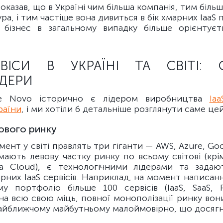
оказав, що в Україні чим більша компанія, тим більш 
ра, і тим частіше вона дивиться в бік хмарних IaaS 
 бізнес в загальному випадку більше орієнтуєт
ЕРВІСИ В УКРАЇНІ ТА СВІТІ: 
ДЕРИ
e Novo історично є лідером виробництва
Iaa
раїни
, і ми хотіли б детальніше розглянути саме це
тового ринку
ент у світі правлять три гіганти — AWS, Azure, Goo
мають левову частку ринку по всьому світові (кр
a Cloud), є технологічними лідерами та зада
рних IaaS сервісів. Наприклад, на момент написан
у портфоліо більше 100 сервісів (IaaS, SaaS, P
на всю свою міць, повної монополізації ринку вон
 найближчому майбутньому малоймовірно, що досягн