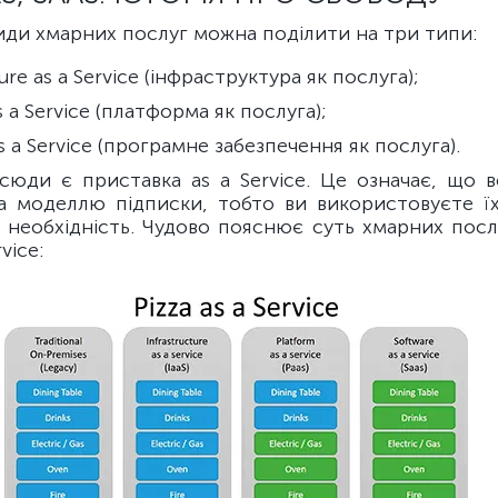
иди хмарних послуг можна поділити на три типи:
ture as a Service (інфраструктура як послуга);
s a Service (платформа як послуга);
s a Service (програмне забезпечення як послуга).
усюди є приставка as a Service. Це означає, що в
а моделлю підписки, тобто ви використовуєте їх 
є необхідність. Чудово пояснює суть хмарних посл
vice: