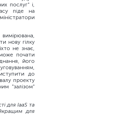
их послуг" і,
асу піде на
дміністратори
 вимірювана,
ти нову гілку
іхто не знає,
 може почати
днання, його
уговуванням,
риступити до
овалу проекту
им "залізом"
і для IaaS та
айкращим для