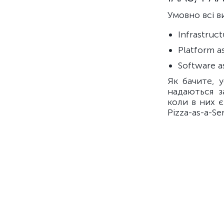
Умовно всі в
Infrastruc
Platform a
Software a
Як бачите, 
надаються з
коли в них 
Pizza-as-a-Ser