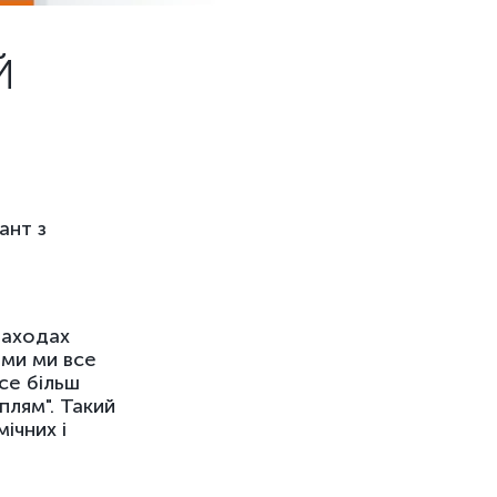
Й
ант з
заходах
ьми ми все
се більш
плям". Такий
ічних і