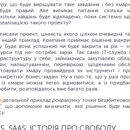
ру, що буде вирішувати таке завдання і без хмарн
 буде правий. Але виникає питання: скільки ч
скільки завдань буде відкладено, поки системні а
еалізацією такого проекту?
исали проект, цінність якого цілком очевидна та
 інший приклад. Компанія приймає рішення відкри
у. Буде вона успішною чи буде закрита за рік — н
сурси під неї потрібні зараз. Так само ІТ-служба
фраструктуру у себе, займаючись закупівлею обла
ям, налаштуванням, перевіркою, щоденним обсл
товувати хмару провайдера як інструмент і п
нкретної бізнес-задачі. Ну а про те, що у разі пр
в із хмари можна легко відмовитися, а із придбан
обити, розповідалось вже багато разів.
е
детальний приклад розрахунку точки беззбитковост
за", що допоможе визначити, яке рішення буде н
су.
AS, SAAS: ІСТОРІЯ ПРО СВОБОДУ