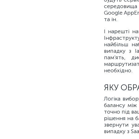
середовища 
Google AppEn
та ін.
І нарешті н
Інфраструк
найбільш на
випадку з I
пам'ять, д
маршрутиза
необхідно.
ЯКУ ОБР
Логіка вибо
балансу між
точно під ва
рішення на б
звернути ув
випадку з Sa