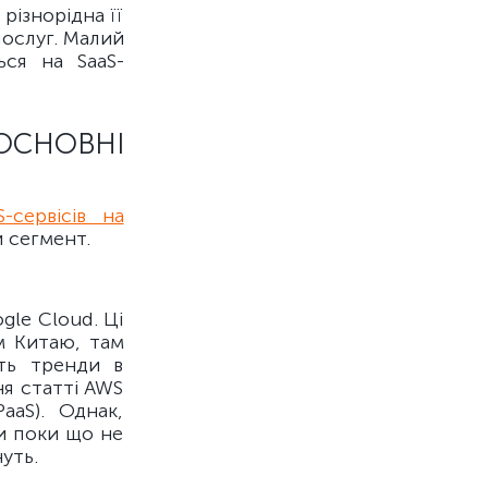
різнорідна її
послуг. Малий
ься на SaaS-
ОСНОВНІ
S-сервісів на
й сегмент.
gle Cloud. Ці
ім Китаю, там
ють тренди в
ня статті AWS
aaS). Однак,
и поки що не
уть.