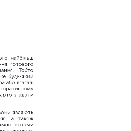
ого найбільш
ня готового
вання. Тобто
же будь-який
а або взагалі
рпоративному
арто згадати
 Вони являють
ів, а також
компонентами
ного деплою,