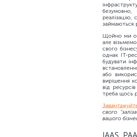
інфраструкту
безумовно,
реалізацію, 
займаються р
Щойно ми оп
але візьмемо
свого бізнес
однак ІТ-ре
будувати ін
встановленн
або викорис
вирішення ко
від ресурсі
треба щось р
Завантажуйт
свого "залі
вашого бізне
IAAS, PA