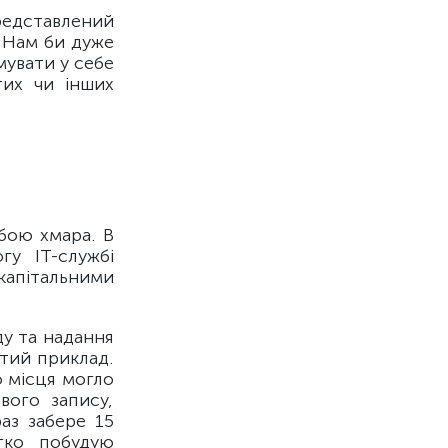
редставлений
. Нам би дуже
мувати у себе
тих чи інших
бою хмара. В
гу ІТ-службі
капітальними
ду та надання
стий приклад.
о місця могло
вого запису,
аз забере 15
гко побудую