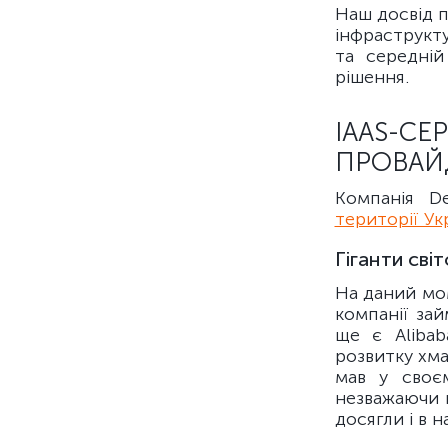
Наш досвід п
інфраструкту
та середній
рішення.
IAAS-С
ПРОВАЙ
Компанія D
території Ук
Гіганти сві
На даний мом
компанії зай
ще є Alibab
розвитку хма
мав у своєм
незважаючи 
досягли і в