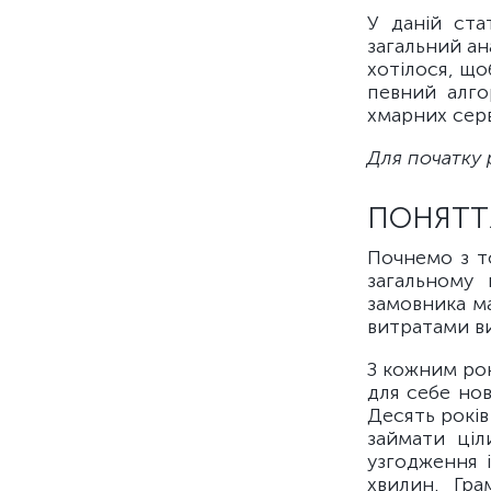
У даній ста
загальний ан
хотілося, що
певний алго
хмарних серв
Для початку
ПОНЯТТ
Почнемо з т
загальному 
замовника м
витратами ви
З кожним рок
для себе нов
Десять років
займати ціл
узгодження 
хвилин. Гр