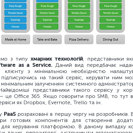
емо з типу
хмарних технологій
, представники як
ftware as a Service.
Даний вид передбачає надан
 клієнту з мінімальною необхідністю налашту
 підписуючись на такий сервіс, керувати ним мо
 мінімальним залученням системного адміністратор
Найвідоміші представники такого сервісу у ко
— це Office 365. Якщо говорити про SMB, то тут в
ервіси як Dropbox, Evernote, Trello та ін.
пу
PaaS
розраховані в першу чергу на розробників.
ри готових компонентів для створення додатк
для керування платформою. В даному випадку 
іси даних, репозиторії, інструменти автоматизова