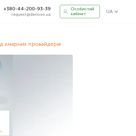
+380-44-200-93-39
Особистий
UA
кабінет
request@denovo.ua
яд хмарних провайдерів