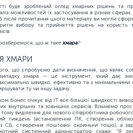
тті буде зроблений огляд хмарних рішень та п
аліз можливостей їх застосування в різних сферах
б після прочитання цього матеріалу ви могли сфор
ритм вибору та прийняття рішень на користь 
ісів.
 розберемося, що ж таке
хмара
?
Я ХМАРИ
ого, що спробуємо дати визначення, що являє со
випадку хмара — це інструмент, який дає змо
аксимально швидко, ефективно та з мінімальними 
рішувати ту чи іншу задачу.
ом бізнес очікує від ІТ все більшої швидкості виво
их внутрішніх та зовнішніх сервісів. Візьмемо про
 тому виділення для нового співробітника робочог
ий тиждень (встановлення ПК, створення обліко
із СБ, створення поштової скриньки тощо), а зар
амотний системний адміністратор скаже: "Я ле