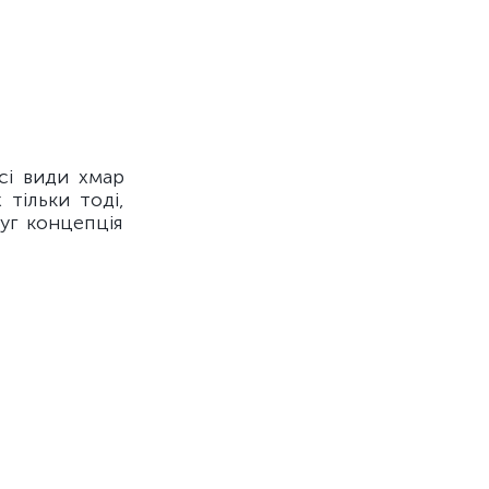
сі види хмар
тільки тоді,
уг концепція