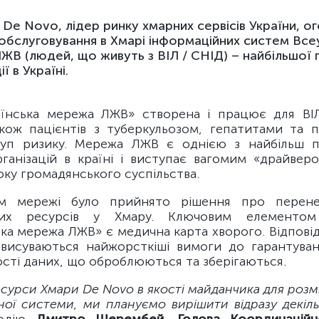
 De Novo, лідер ринку хмарних сервісів України, о
обслуговування в Хмарі інформаційних систем Все
ЖВ (людей, що живуть з ВІЛ / СНІД) – найбільшої 
ї в Україні.
їнська мережа ЛЖВ» створена і працює для ВІ
кож пацієнтів з туберкульозом, гепатитами та п
руп ризику. Мережа ЛЖВ є однією з найбільш п
ганізацій в країні і виступає вагомим «драйвер
ку громадянського суспільства.
ом мережі було прийнято рішення про перене
йних ресурсів у Хмару. Ключовим елементо
ка мережа ЛЖВ» є медична карта хворого. Відпові
висуваються найжорсткіші вимоги до гарантуван
ості даних, що оброблюються та зберігаються.
сурси Хмари De Novo в якості майданчика для розм
ої системи, ми плануємо вирішити відразу декіль