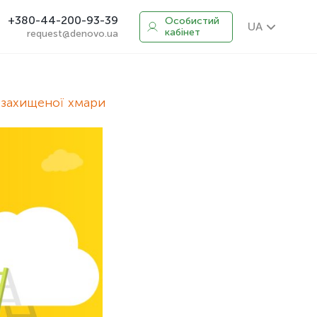
+380-44-200-93-39
Особистий
UA
кабінет
request@denovo.ua
 захищеної хмари