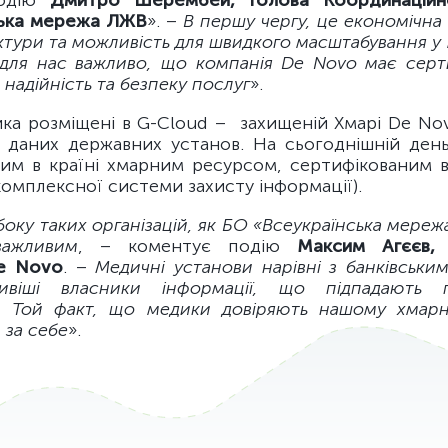
подію
Дмитро Шерембей, Голова Координацій
ська мережа ЛЖВ
». –
В першу чергу, це економічна
ктури та можливість для швидкого масштабування у
 для нас важливо, що компанія De Novo має серти
 надійність та безпеку послуг
».
ика розміщені в G-Cloud – захищеній Хмарі De Nov
 даних державних установ. На сьогоднішній ден
им в країні хмарним ресурсом, сертифікованим в
комплексної системи захисту інформації).
боку таких організацій, як БО «Всеукраїнська мереж
ажливим
, – коментує подію
Максим Агєєв, 
e Novo
. –
Медичні установи нарівні з банківськ
віші власники інформації, що підпадають 
. Той факт, що медики довіряють нашому хмарн
 за себе
».