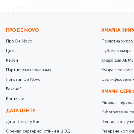
ПРО DE NOVO
ХМАРНА ІНФР
Про De Novo
Приватна хмара
Ціни
Публічна хмара
Кейси
Хмара для AI/ML
Партнерська програма
Хмара з сертифі
Логотип De Novo
Cертифікована 
Вакансії
ХМАРНІ СЕРВ
Контакти
Міграція інфрас
ДАТА ЦЕНТР
Kubernetes як се
Дата Центр у Києві
Відновлення у в
Оренда серверної стійки в ЦОД
Резервне копіюв