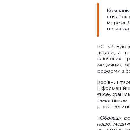
Компанія
початок 
мережі Л
організаці
БО «Всеукра
людей, а та
ключових г
медичних ор
реформи з бо
Керівництв
інформаці
«Всеукраїнсь
замовником 
рівня надійн
«
Обравши ре
нашої медичн