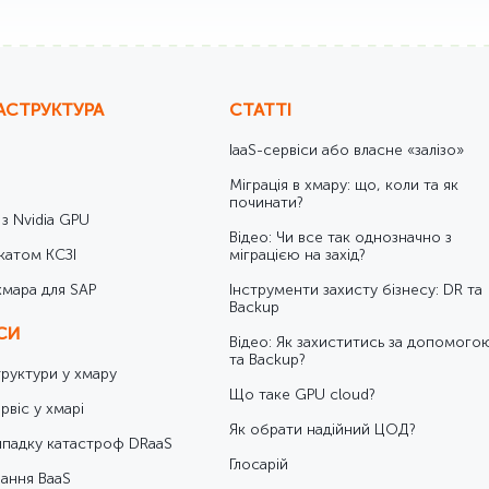
АСТРУКТУРА
СТАТТІ
IaaS-сервіси або власне «залізо»
Міграція в хмару: що, коли та як
починати?
 з Nvidia GPU
Відео: Чи все так однозначно з
катом КСЗІ
міграцією на захід?
хмара для SAP
Інструменти захисту бізнесу: DR та
Backup
ІСИ
Відео: Як захиститись за допомого
та Backup?
труктури у хмару
Що таке GPU cloud?
рвіс у хмарі
Як обрати надійний ЦОД?
ипадку катастроф DRaaS
Глосарій
ання BaaS