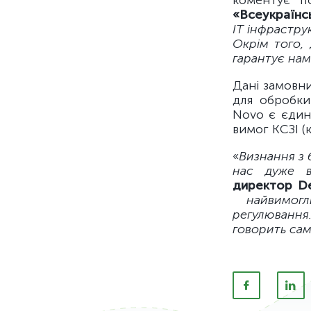
коментує 
«Всеукраїн
ІТ інфрастру
Окрім того,
гарантує нам
Дані замовн
для обробки
Novo є єдин
вимог КСЗІ (
«
Визнання з 
нас дуже в
директор D
найвимогли
регулювання
говорить сам