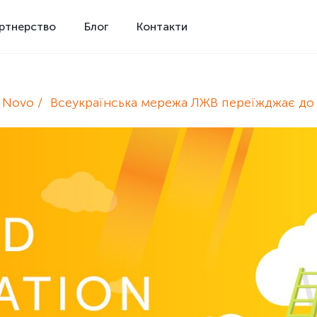
ртнерство
Блог
Контакти
e Novo
Всеукраїнська мережа ЛЖВ переїжджає до