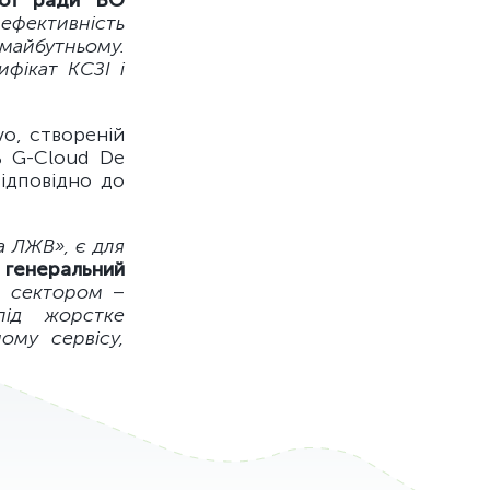
ної ради БО
 ефективність
 майбутньому.
фікат КСЗІ і
o, створеній
ь G-Cloud De
ідповідно до
а ЛЖВ», є для
генеральний
им сектором
–
під жорстке
ому сервісу,