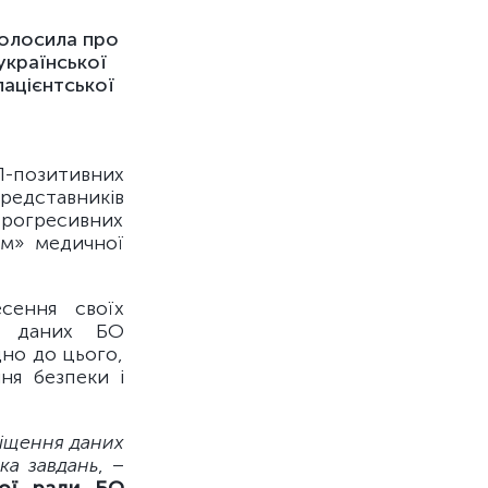
голосила про
української
пацієнтської
Л-позитивних
редставників
рогресивних
ом» медичної
сення своїх
м даних БО
дно до цього,
ня безпеки і
іщення даних
ка завдань
, –