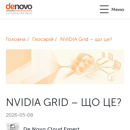
Меню
Продукти
Особистий кабінет
Головна
Глосарій
NVIDIA Grid – що це?
De Novo
+380-44-200-93-39
UA
EN
request@denovo.ua
Партнерство
Блог
Контакти
NVIDIA GRID – ЩО ЦЕ?
2026-05-08
De Novo Cloud Expert