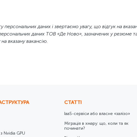
ЦОД
труктури
у персональних даних і звертаємо увагу, що відгук на вказ
их технологій
персональних даних ТОВ «Де Ново», зазначених у резюме та
 на вказану вакансію.
ва
кого облiку
якості
АСТРУКТУРА
СТАТТІ
IaaS-сервіси або власне «залізо»
Міграція в хмару: що, коли та як
починати?
 з Nvidia GPU