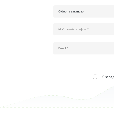
Оберіть вакансію
- Резюме для майбутніх вакансій
AI інжернер
B2G Sales Manager (Cloud, AI & Data Center
Enterprise IT Sales Manager (Cloud & Data C
Platform Tech Lead
QA Engineer
ІТ спеціаліст служби експлуатації ЦОД
Інженер безпеки платформних застосункі
Інженер платформи БД (Kubernetes DBA)
Я згод
Адміністратор IT-проєктів
Бізнес-аналітик (Middle)
Керівник IT-проєктів
Керівник служби IT та АСУ ТП
Менеджер з продажу ІТ-сервісів
Менеджер з розвитку бізнесу