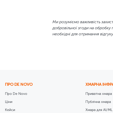
Молодший сервісний інженер-електрик 
Сервісний інженер-енергетик ЦОД
Системний адміністратор
Системний адміністратор хмарної інфрас
Ми розуміємо важливість захист
Системний інженер з хмарних та мережев
добровільної згоди на обробку 
Старший юрисконсульт
необхідні для отримання відгуку
Технік дата центру / Завідувач господарст
Фахівець з обліку закупівель та управлінсь
Фахівець із захисту персональних даних
Фахівець із стандартизації, сертифікації та 
Юрисконсульт
ПРО DE NOVO
ХМАРНА ІНФР
Про De Novo
Приватна хмара
Ціни
Публічна хмара
Кейси
Хмара для AI/ML