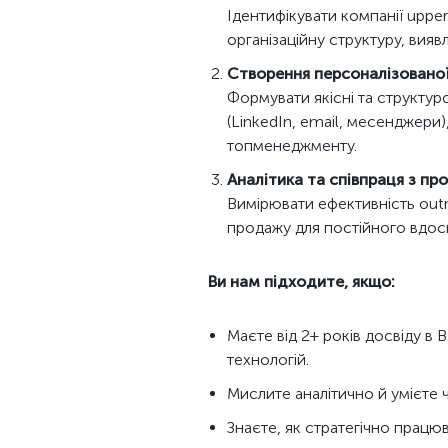
Ідентифікувати компанії uppe
організаційну структуру, вияв
Створення персоналізованої
Формувати якісні та структуро
(LinkedIn, email, месенджери)
топменеджменту.
Аналітика та співпраця з п
Вимірювати ефективність outr
продажу для постійного вдоск
Ви нам підходите, якщо:
Маєте від 2+ років досвіду в
технологій.
Мислите аналітично й умієте ч
Знаєте, як стратегічно працюв