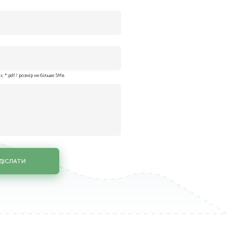
x, *.pdf / розмір не більше 5Мв
ДІСЛАТИ