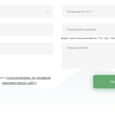
Прикріпити резюме
 Services)
формат завантажуваних файлів: *.txt, *.doc, *.doc
enter Solutions)
в
ен з
положеннями та умовами
НА
використання сайту