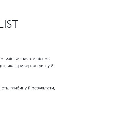
IST
 вміє визначати цільові
ію, яка привертає увагу й
сть, глибину й результати,