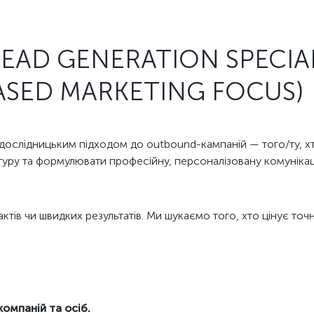
AD GENERATION SPECIAL
SED MARKETING FOCUS)
ослідницьким підходом до outbound-кампаній — того/ту, хто
ктуру та формулювати професійну, персоналізовану комунікац
ктів чи швидких результатів. Ми шукаємо того, хто цінує точні
компаній та осіб.