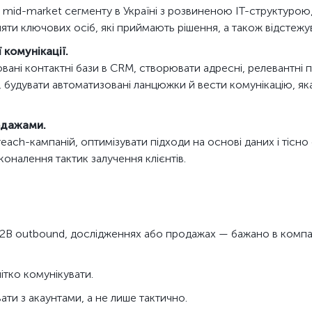
r mid-market сегменту в Україні з розвиненою ІТ-структурою
ляти ключових осіб, які приймають рішення, а також відстежув
 комунікації.
вані контактні бази в CRM, створювати адресні, релевантні 
, будувати автоматизовані ланцюжки й вести комунікацію, як
родажами.
each-кампаній, оптимізувати підходи на основі даних і тісно
оналення тактик залучення клієнтів.
 B2B outbound, дослідженнях або продажах — бажано в компа
ітко комунікувати.
ати з акаунтами, а не лише тактично.