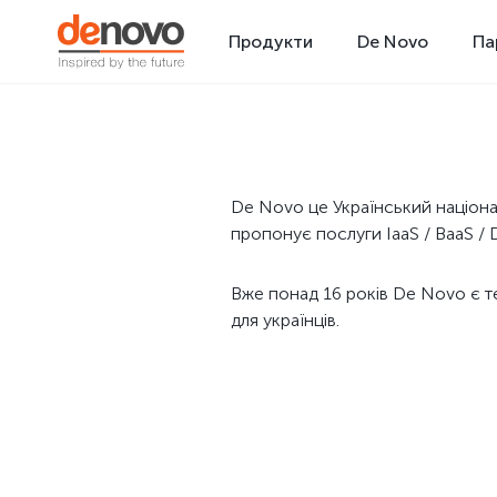
Продукти
De Novo
Па
De Novo це Український націона
пропонує послуги IaaS / BaaS / D
Вже понад 16 років De Novo є те
для українців.