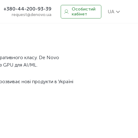
+380-44-200-93-39
Особистий
UA
кабінет
request@denovo.ua
оративного класу. De Novo
 з GPU для AI/ML.
озвиває нові продукти в Україні