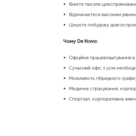
Вмієте писати цілеспрямовано
Відзначаєтеся високим рівнем
Цінуєте побудову довгостроко
Чому De Novo:
Офіційне працевлаштування в с
Сучасний офіс з усім необхі
Можливість гібридного графік
Медичне страхування, корпор
Спортзал, корпоративне вивче