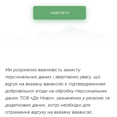
Системний інженер з хмарних та мережевих технологій
Старший юрисконсульт
НАДІСЛАТИ
Технік дата центру / Завідувач господарства
Фахівець з обліку закупівель та управлінського облiку
Фахівець із захисту персональних даних
Фахівець із стандартизації, сертифікації та якості
Юрисконсульт
Ми розуміємо важливість захисту
персональних даних і звертаємо увагу, що
відгук на вказану вакансію є підтвердженням
добровільної згоди на обробку персональних
даних ТОВ «Де Ново», зазначених у резюме та
додаткових даних, котрі необхідні для
отримання відгуку на вказану вакансію.