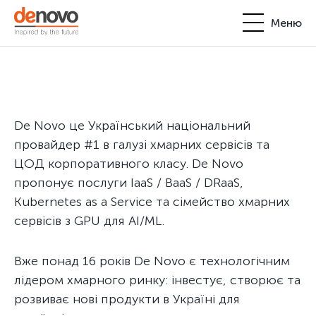
Меню
Продукти
Особистий кабінет
De Novo
+380-44-200-93-39
De Novo це Український національний
UA
EN
request@denovo.ua
Партнерство
провайдер #1 в галузі хмарних сервісів та
ЦОД корпоративного класу. De Novo
Блог
пропонує послуги IaaS / BaaS / DRaaS,
Kubernetes as a Service та сімейство хмарних
Контакти
сервісів з GPU для AI/ML.
Вже понад 16 років De Novo є технологічним
лідером хмарного ринку: інвестує, створює та
розвиває нові продукти в Україні для