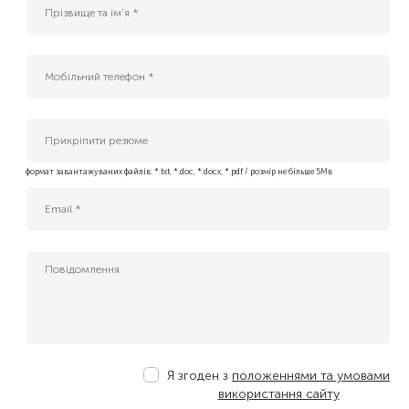
AI інжернер
B2G Sales Manager (Cloud, AI & Data Center Services)
Enterprise IT Sales Manager (Cloud & Data Center Solutions)
Platform Tech Lead
QA Engineer
ІТ спеціаліст служби експлуатації ЦОД
Інженер безпеки платформних застосунків
Прикріпити резюме
Інженер платформи БД (Kubernetes DBA)
формат завантажуваних файлів: *.txt, *.doc, *.docx, *.pdf / розмір не більше 5Мв
Адміністратор IT-проєктів
Бізнес-аналітик (Middle)
Керівник IT-проєктів
Керівник служби IT та АСУ ТП
Менеджер з продажу ІТ-сервісів
Менеджер з розвитку бізнесу
Молодший сервісний інженер-електрик ЦОД
Сервісний інженер-енергетик ЦОД
Системний адміністратор
Я згоден з
положеннями та умовами
Системний адміністратор хмарної інфраструктури
використання сайту