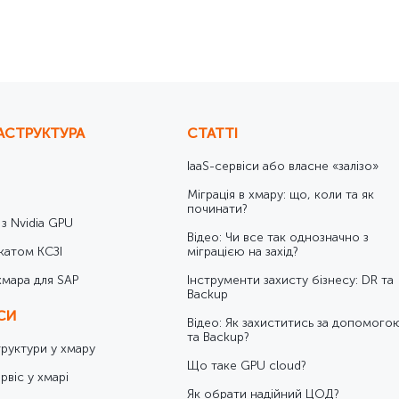
якості
АСТРУКТУРА
СТАТТІ
IaaS-сервіси або власне «залізо»
Міграція в хмару: що, коли та як
починати?
 з Nvidia GPU
Відео: Чи все так однозначно з
катом КСЗІ
міграцією на захід?
хмара для SAP
Інструменти захисту бізнесу: DR та
Backup
ІСИ
Відео: Як захиститись за допомого
та Backup?
труктури у хмару
Що таке GPU cloud?
рвіс у хмарі
Як обрати надійний ЦОД?