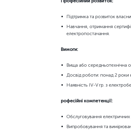
Професійний розвиток:
Підтримка та розвиток власни
Навчання, отримання сертифі
електропостачання.
Вимоги:
Вища або середньотехнічна ос
Досвід роботи: понад 2 роки 
Наявність IV-V гр. з електроб
рофесійні компетенції:
Обслуговування електричних 
Випробовування та вимірюванн