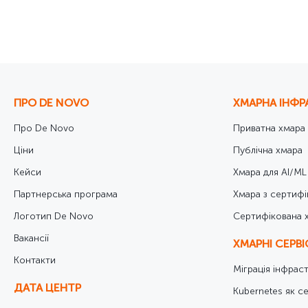
Фахівець із захисту персональних даних
Фахівець із стандартизації, сертифікації та 
Юрисконсульт
ПРО DE NOVO
ХМАРНА ІНФР
Про De Novo
Приватна хмара
Ціни
Публічна хмара
Кейси
Хмара для AI/ML
Партнерська програма
Хмара з сертифі
Логотип De Novo
Cертифікована 
Вакансії
ХМАРНІ СЕРВ
Контакти
Міграція інфрас
ДАТА ЦЕНТР
Kubernetes як се