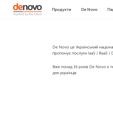
Продукти
De Novo
Па
De Novo це Український націона
пропонує послуги IaaS / BaaS / D
Вже понад 16 років De Novo є те
для українців.