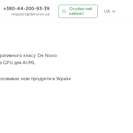
+380-44-200-93-39
Особистий
UA
кабінет
request@denovo.ua
оративного класу. De Novo
 з GPU для AI/ML.
озвиває нові продукти в Україні