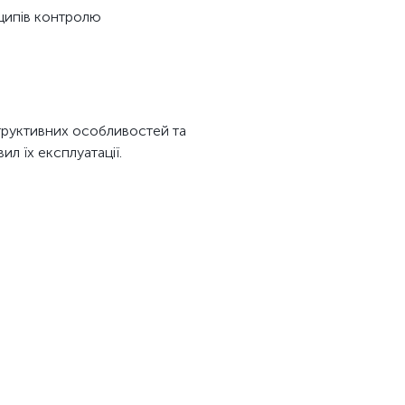
ципів контролю
труктивних особливостей та
л їх експлуатації.