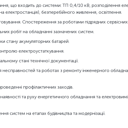
ання, що входить до системи: ТП 0,4/10 кВ, розподілення ел
а електростанція), безперебійного живлення, освітлення.
овування. Спостереження за роботами підрядних сервісних 
них робіт на обладнанні зазначених систем.
ики стану акумуляторних батарей.
онтролю електроустаткування.
альному стані технічної документації.
я несправностей та роботах з ремонту інженерного обладна
 проведенні профілактичних заходів.
ку наявності та руху енергетичного обладнання та електровим
ння систем на етапах будівництва та модернізації.