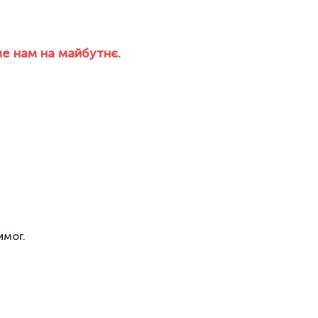
ме нам на майбутнє.
имог.