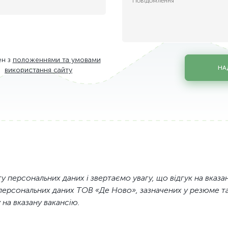
в
ен з
положеннями та умовами
НА
використання сайту
ЦОД
труктури
у персональних даних і звертаємо увагу, що відгук на вказ
их технологій
персональних даних ТОВ «Де Ново», зазначених у резюме та
 на вказану вакансію.
ва
кого облiку