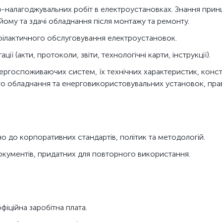
-налагоджувальних робіт в електроустановках. Знання прин
ому та здачі обладнання після монтажу та ремонту.
офілактичного обслуговування електроустановок.
ії (акти, протоколи, звіти, технологічні карти, інструкції).
ергоспоживаючих систем, їх технічних характеристик, конс
 обладнання та енерговикористовувальних установок, прави
но до корпоративних стандартів, політик та методологій.
кументів, придатних для повторного використання.
фіційна заробітна плата.