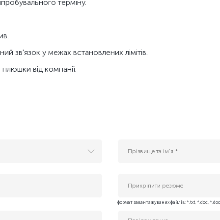
ипробувального терміну.
ив.
ий зв'язок у межах встановлених лімітів.
і плюшки від компанії.
Прикріпити резюме
 Services)
формат завантажуваних файлів: *.txt, *.doc, *.doc
enter Solutions)