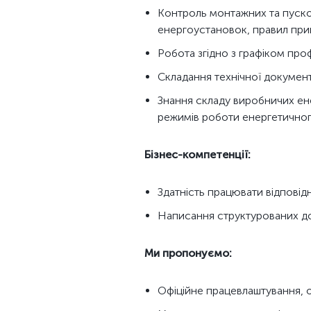
Контроль монтажних та пуско
енергоустановок, правил прий
Робота згідно з графіком пр
Складання технічної документац
Знання складу виробничих ен
режимів роботи енергетичного
Бізнес-компетенції:
Здатність працювати відповід
Написання структурованих до
Ми пропонуємо:
Офіційне працевлаштування, о