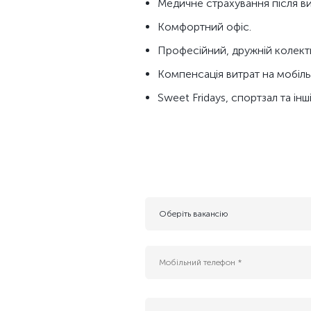
Медичне страхування після в
Комфортний офіс.
Професійний, дружній колект
Компенсація витрат на мобільн
Sweet Fridays, спортзал та інш
Оберіть вакансію
- Резюме для майбутніх вакансій
AI інжернер
B2G Sales Manager (Cloud, AI & Data Center
Enterprise IT Sales Manager (Cloud & Data C
Platform Tech Lead