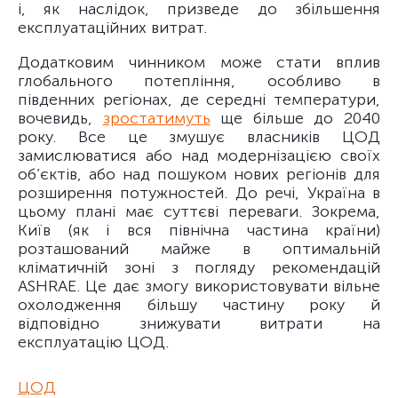
і, як наслідок, призведе до збільшення
експлуатаційних витрат.
Додатковим чинником може стати вплив
глобального потепління, особливо в
південних регіонах, де середні температури,
вочевидь,
зростатимуть
ще більше до 2040
року. Все це змушує власників ЦОД
замислюватися або над модернізацією своїх
об’єктів, або над пошуком нових регіонів для
розширення потужностей. До речі, Україна в
цьому плані має суттєві переваги. Зокрема,
Київ (як і вся північна частина країни)
розташований майже в оптимальній
кліматичній зоні з погляду рекомендацій
ASHRAE. Це дає змогу використовувати вільне
охолодження більшу частину року й
відповідно знижувати витрати на
експлуатацію ЦОД.
ЦОД