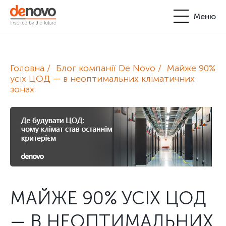
Меню
Продукти
Особистий кабінет
Головна
Блог компанії De Novo
Майже 90%
De Novo
усіх ЦОД — в неоптимальних кліматичних
зонах
+380-44-200-93-39
UA
EN
request@denovo.ua
Партнерство
Блог
Контакти
МАЙЖЕ 90% УСІХ ЦОД
— В НЕОПТИМАЛЬНИХ