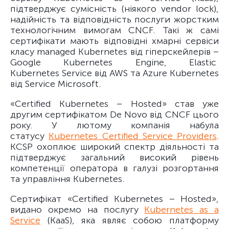
підтверджує сумісність (ніякого vendor lock),
надійність та відповідність послуги жорстким
технологічним вимогам CNCF. Такі ж самі
сертифікати мають відповідні хмарні сервіси
класу managed Kubernetes від гіперскейлерів –
Google Kubernetes Engine, Elastic
Kubernetes Service від AWS та Azure Kubernetes
від Service Microsoft.
«Certified Kubernetes – Hosted» став уже
другим сертифікатом De Novo від CNCF цього
року. У лютому компанія набула
статусу
Kubernetes Certified Service Providers
.
KCSP охоплює широкий спектр діяльності та
підтверджує загальний високий рівень
компетенції оператора в галузі розгортання
та управління Kubernetes.
Сертифікат «Certified Kubernetes – Hosted»,
видано окремо на послугу
Kubernetes as a
Service
(KaaS), яка являє собою платформу