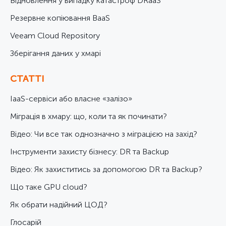
Відновлення у випадку катастроф DRaaS
Резервне копіювання BaaS
Veeam Cloud Repository
Зберігання даних у хмарі
СТАТТІ
IaaS-сервіси або власне «залізо»
Міграція в хмару: що, коли та як починати?
Відео: Чи все так однозначно з міграцією на захід?
Інструменти захисту бізнесу: DR та Backup
Відео: Як захиститись за допомогою DR та Backup?
Що таке GPU cloud?
Як обрати надійний ЦОД?
Глосарій