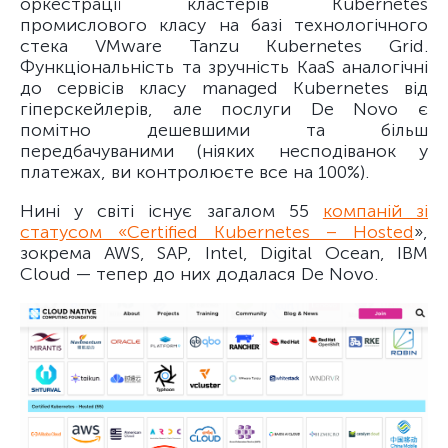
оркестрації кластерів Kubernetes
промислового класу на базі технологічного
стека VMware Tanzu Kubernetes Grid.
Функціональність та зручність KaaS аналогічні
до сервісів класу managed Kubernetes від
гіперскейлерів, але послуги De Novo є
помітно дешевшими та більш
передбачуваними (ніяких несподіванок у
платежах, ви контролюєте все на 100%).
Нині у світі існує загалом 55
компаній зі
статусом «Certified Kubernetes – Hosted
»,
зокрема AWS, SAP, Intel, Digital Ocean, IBM
Cloud — тепер до них додалася De Novo.