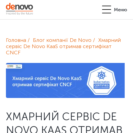
Меню
Продукти
Особистий кабінет
Головна
Блог компанії De Novo
Хмарний
De Novo
сервіс De Novo KaaS отримав сертифікат
CNCF
+380-44-200-93-39
UA
EN
request@denovo.ua
Партнерство
Блог
Контакти
ХМАРНИЙ СЕРВІС DE
NOVO KAAS ОТРИМАВ