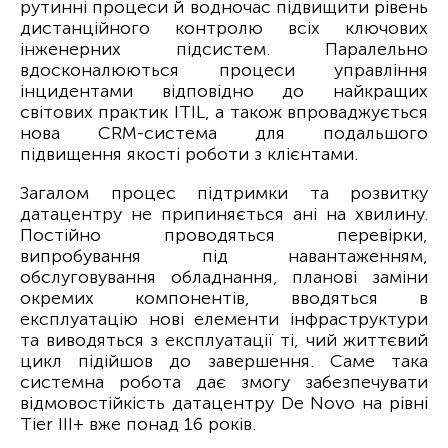
рутинні процеси й водночас підвищити рівень
дистанційного контролю всіх ключових
інженерних підсистем. Паралельно
вдосконалюються процеси управління
інцидентами відповідно до найкращих
світових практик ITIL, а також впроваджується
нова CRM-система для подальшого
підвищення якості роботи з клієнтами.
Загалом процес підтримки та розвитку
датацентру не припиняється ані на хвилину.
Постійно проводяться перевірки,
випробування під навантаженням,
обслуговування обладнання, планові заміни
окремих компонентів, вводяться в
експлуатацію нові елементи інфраструктури
та виводяться з експлуатації ті, чий життєвий
цикл підійшов до завершення. Саме така
системна робота дає змогу забезпечувати
відмовостійкість датацентру De Novo на рівні
Tier III+ вже понад 16 років.