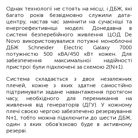
Однак технології не стоять на місці, і ДБЖ, які
багато років безвідмовно служили дата-
центру, настав час замінити на сучасніші та
енергоефективніші моделі. Донедавна в
системі безперебійного живлення ЦОД De
Novo використовувалися потужні моноблочні
ДБЖ Schneider Electric Galaxy 7000
потужністю 500 кВА/450 кВт кожен. Для
забезпечення максимальної надійності
пристрої були підключені за схемою 2(N+1).
Система складається з двох незалежних
плечей, кожне з яких здатне самостійно
підтримувати задане навантаження протягом
часу, необхідного для перемикання на
живлення від генераторів (ДГУ). У кожному
плечі своєю чергою забезпечено резервування
N+1, тобто можна підключити до шести ДБЖ,
один з яких обов'язково буде в активному
резерві.