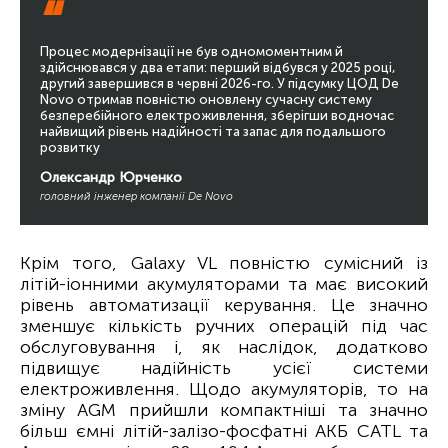
“
Процес модернізації не був одномоментним й
здійснювався у два етапи: перший відбувся у 2025 році,
другий завершився в червні 2026-го. У підсумку ЦОД De
Novo отримав повністю оновлену сучасну систему
безперебійного електроживлення, зберігши водночас
найвищий рівень надійності та запас для подальшого
розвитку
Олександр Юрченко
головний інженер компанії De Novo
Крім того, Galaxy VL повністю сумісний із
літій-іонними акумуляторами та має високий
рівень автоматизації керування. Це значно
зменшує кількість ручних операцій під час
обслуговування і, як наслідок, додатково
підвищує надійність усієї системи
електроживлення. Щодо акумуляторів, то на
зміну AGM прийшли компактніші та значно
більш ємні літій-залізо-фосфатні АКБ CATL та