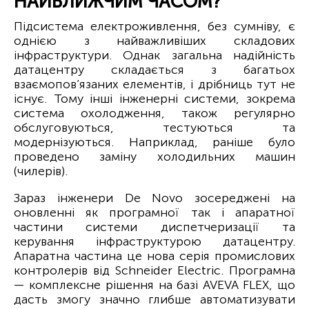
НАЙБЛИЖЧИМ ЧАСОМ?
Підсистема електроживлення, без сумніву, є
однією з найважливіших складових
інфраструктури. Однак загальна надійність
датацентру складається з багатьох
взаємопов’язаних елементів, і дрібниць тут не
існує. Тому інші інженерні системи, зокрема
система охолодження, також регулярно
обслуговуються, тестуються та
модернізуються. Наприклад, раніше було
проведено заміну холодильних машин
(чилерів).
Зараз інженери De Novo зосереджені на
оновленні як програмної так і апаратної
частини системи диспетчеризації та
керування інфраструктурою датацентру.
Апаратна частина це нова серія промислових
контролерів від Schneider Electric. Програмна
— комплексне рішення на базі AVEVA FLEX, що
дасть змогу значно глибше автоматизувати