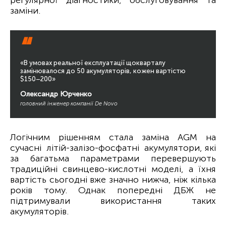
регулярної діагностики, обслуговування та
заміни.
“
«В умовах реальної експлуатації щокварталу
замінювалося до 50 акумуляторів, кожен вартістю
$150–200»
Олександр Юрченко
головний інженер компанії De Novo
Логічним рішенням стала заміна AGM на
сучасні літій-залізо-фосфатні акумулятори, які
за багатьма параметрами перевершують
традиційні свинцево-кислотні моделі, а їхня
вартість сьогодні вже значно нижча, ніж кілька
років тому. Однак попередні ДБЖ не
підтримували використання таких
акумуляторів.