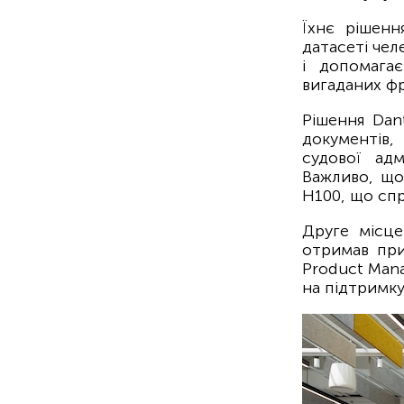
Їхнє рішенн
датасеті чел
і допомага
вигаданих фр
Рішення Dant
документів
судової адм
Важливо, що
H100, що сп
Друге місце
отримав при
Product Mana
на підтримку