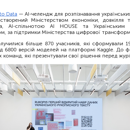
to Data
— АІ-челендж для розпізнавання українськи
 створений Міністерством економіки, довкілля т
ва, AI-спільнотою AI HOUSE та Українським 
м, за підтримки Міністерства цифрової трансформа
олучилися більше 870 учасників, які сформували 1
д 6800 версій моделей на платформі Kaggle. До ф
 команд, які презентували свої рішення перед журі