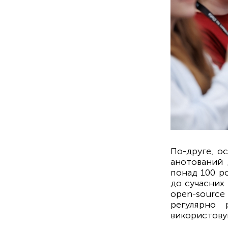
По-друге, о
анотований 
понад 100 ро
до сучасних
open-sourc
регулярно 
використовув