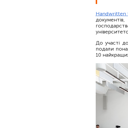
Handwritten 
документів,
господарст
університето
До участі д
подали пона
10 найкращих