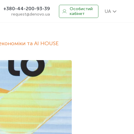
+380-44-200-93-39
Особистий
UA
кабінет
request@denovo.ua
економіки та AI HOUSE