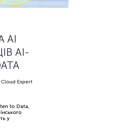
 AI
В AI-
DATA
Cloud Expert
ten to Data,
аїнського
ть у