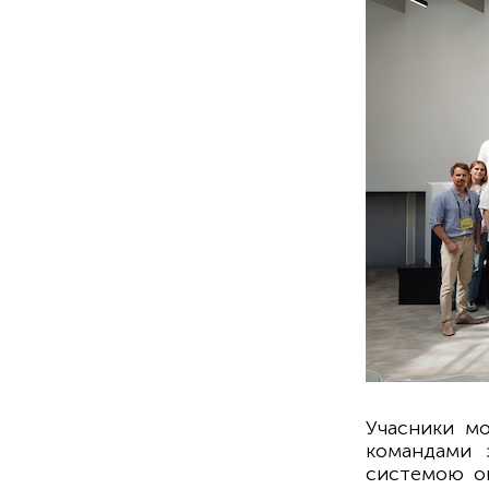
Учасники мо
командами з
системою оц