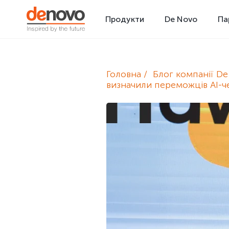
Продукти
De Novo
Па
Головна
Блог компанії D
визначили переможців AI-ч