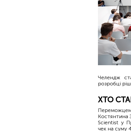
Челендж ста
розробці ріш
ХТО СТ
Переможцем 
Костянтина З
Scientist у
чек на суму 