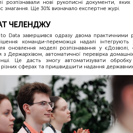
і розпізнавали нові рукописні документи, яких
ас змагання. Ще 30% визначало експертне журі.
ТАТ ЧЕЛЕНДЖУ
 to Data завершився одразу двома практичними р
рішення команди-переможця надалі інтегрують
ля оновлення моделі розпізнавання у єДозволі,
м з Держархівом, автоматичної перевірка домашніх
інші. Це дасть змогу автоматизувати обробку
 різних сферах та пришвидшити надання державних