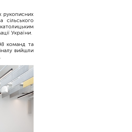
х рукописних
а сільського
католицьким
ції України.
98 команд та
іналу вийшли
.