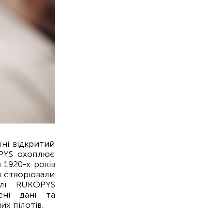
ні відкритий
OPYS охоплює
 1920-х років
и створювали
алі RUKOPYS
ені дані та
х пілотів.