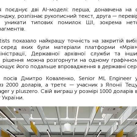
я поєднує дві AI-моделі: перша, донавчена на 
енджу, розпізнає рукописний текст, друга — переві
є уникати типових помилок ШІ, зокрема нет
агментів.
ists показало найкращу точність на закритій виб
, серед яких були матеріали платформи «Мрія»
іністрації, Державної архівної служби та інши
 рішення можна розгорнути на одному графічно
рощує його подальше впровадження в державні серв
 посів Дмитро Коваленко, Senior ML Engineer 
з 2000 доларів, а третє — учасник з Японії Тецу
ger у pluszero. Свій виграш у розмірі 1000 доларів 
 України.