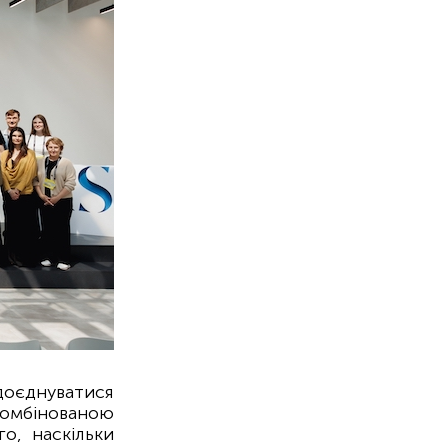
доєднуватися
комбінованою
о, наскільки