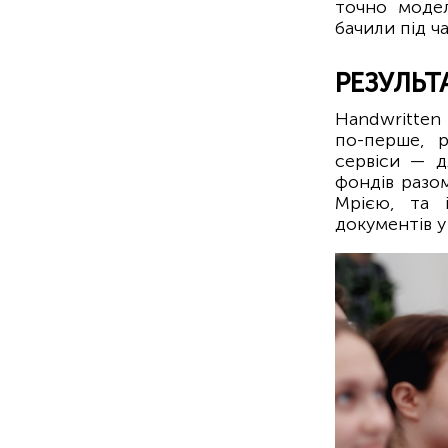
точно модел
бачили під ч
РЕЗУЛЬ
Handwritten
по-перше, 
сервіси — д
фондів разо
Мрією, та 
документів у