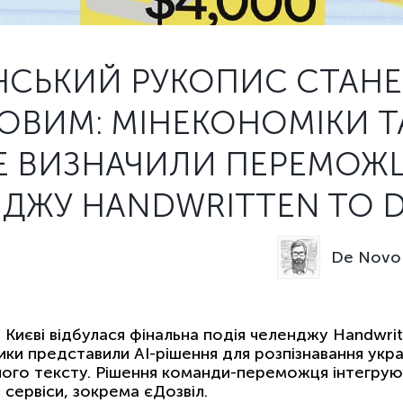
НСЬКИЙ РУКОПИС СТАНЕ
ВИМ: МІНЕКОНОМІКИ ТА
 ВИЗНАЧИЛИ ПЕРЕМОЖЦІ
ДЖУ HANDWRITTEN TO 
De Novo 
у Києві відбулася фінальна подія челенджу Handwrit
ики представили AI-рішення для розпізнавання укр
ого тексту. Рішення команди-переможця інтегрую
 сервіси, зокрема єДозвіл.