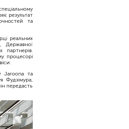
спеціальному
ряє результат
очностей та
ірці реальних
, Державної
х партнерів.
му процесорі
іси.
у Jaroona та
я Фудзімура,
він передасть