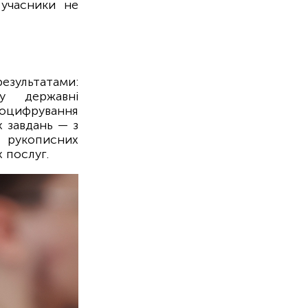
 учасники не
езультатами:
 у державні
 оцифрування
 завдань — з
 рукописних
 послуг.