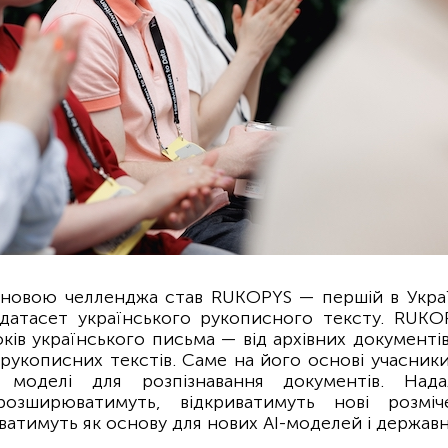
сновою челленджа став RUKOPYS — першій в Украї
датасет українського рукописного тексту. RUK
ків українського письма — від архівних документів
 рукописних текстів. Саме на його основі учасник
e моделі для розпізнавання документів. Над
розширюватимуть, відкриватимуть нові розміч
атимуть як основу для нових AI-моделей і державни