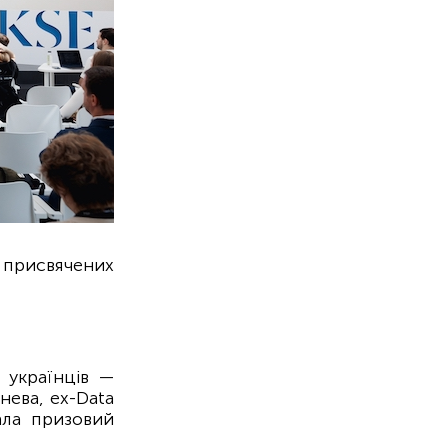
 присвячених
 українців —
нева, ex-Data
ала призовий