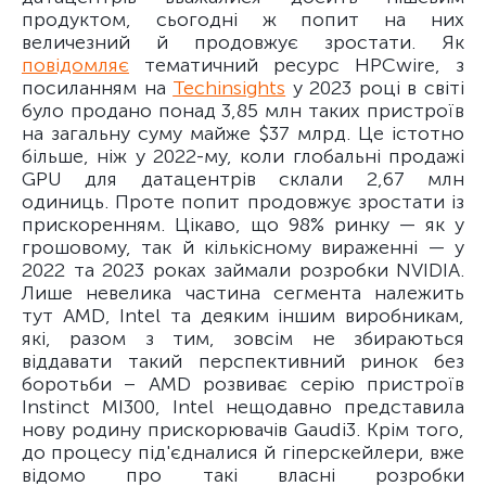
продуктом, сьогодні ж попит на них
величезний й продовжує зростати. Як
повідомляє
тематичний ресурс HPCwire, з
посиланням на
Techinsights
у 2023 році в світі
було продано понад 3,85 млн таких пристроїв
на загальну суму майже $37 млрд. Це істотно
більше, ніж у 2022-му, коли глобальні продажі
GPU для датацентрів склали 2,67 млн
одиниць. Проте попит продовжує зростати із
прискоренням. Цікаво, що 98% ринку — як у
грошовому, так й кількісному вираженні — у
2022 та 2023 роках займали розробки NVIDIA.
Лише невелика частина сегмента належить
тут AMD, Intel та деяким іншим виробникам,
які, разом з тим, зовсім не збираються
віддавати такий перспективний ринок без
боротьби – AMD розвиває серію пристроїв
Instinct MI300, Intel нещодавно представила
нову родину прискорювачів Gaudi3. Крім того,
до процесу під'єдналися й гіперскейлери, вже
відомо про такі власні розробки