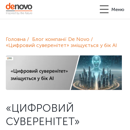
Меню
Продукти
Особистий кабінет
Головна
Блог компанії De Novo
De Novo
«Цифровий суверенітет» зміщується у бік AI
+380-44-200-93-39
UA
EN
request@denovo.ua
Партнерство
Блог
Контакти
«ЦИФРОВИЙ
СУВЕРЕНІТЕТ»