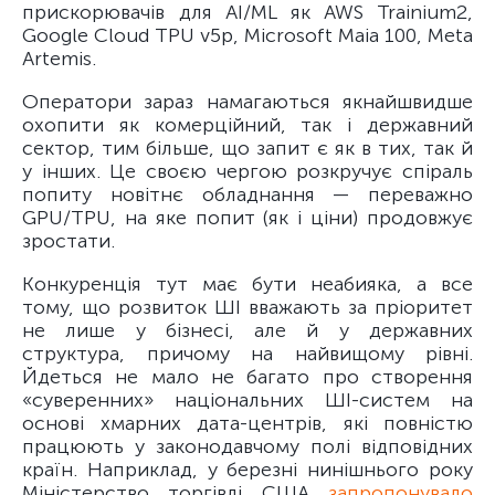
прискорювачів для AI/ML як AWS Trainium2,
Google Cloud TPU v5p, Microsoft Maia 100, Meta
Artemis.
Оператори зараз намагаються якнайшвидше
охопити як комерційний, так і державний
сектор, тим більше, що запит є як в тих, так й
у інших. Це своєю чергою розкручує спіраль
попиту новітнє обладнання — переважно
GPU/TPU, на яке попит (як і ціни) продовжує
зростати.
Конкуренція тут має бути неабияка, а все
тому, що розвиток ШІ вважають за пріоритет
не лише у бізнесі, але й у державних
структура, причому на найвищому рівні.
Йдеться не мало не багато про створення
«суверенних» національних ШІ-систем на
основі хмарних дата-центрів, які повністю
працюють у законодавчому полі відповідних
країн. Наприклад, у березні нинішнього року
Міністерство торгівлі США
запропонувало