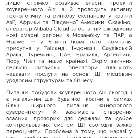
лише стрімко розвиває власні проєкти
«суверенного AI», а й проводить активну
технологічну та ринкову експансію у країни
Азії, Африки та Південної Америки. Скажімо,
оператор Alibaba Cloud за останній рік відкрив
нові хмарні регіони в Мозамбіку та ПАР, а
Huawei — у Єгипті (крім того, компанія
присутня у Таїланді, Індонезії, Саудівській
Аравії, Туреччині, ПАР, Бразилії, Аргентині,
Перу, Чилі та інших країнах). Окрім звичних
сервісів китайські оператори планують
надавати послуги на основі ШІ місцевим
урядовим структурам та бізнесу.
Питання побудови «суверенного AI» сьогодні
є нагальним для будь-якої країни в рамках
більш ширшого питання «цифрового
суверенітету» й важливість створення
власних, прозорих для держави та добре
контрольованих систем ШІ сьогодні важко
переоцінити. Проблема в тому, що наразі у
світі відбуваються справжні технологічні