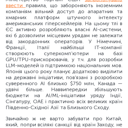
ввести
правила, що забороняють іноземним
компаніям вільний доступ до апаратних та
хмарних платформ штучного інтелекту
американських гіперскейлерів. На цьому тлі в
ЄС активно розробляють власні AI-системи,
які б дозволили місцевим урядам не залежати
від закордонних операторів. У Німеччині,
Франції, Італії найбільші ІТ-компанії
створюють суперкомп'ютери на базі
GPU/TPU-прискорювачів, у т.ч. для розробки
LLM-моделей із підтримкою національних мов.
Японія цього року планує додатково виділити
на державні ініціативи, пов'язані з розробкою
суверенного AI близько $750 млн, Канада —
удвічі більше. Наввипередки збільшують
бюджети на AI/ML-ініціативи уряду Індії,
Сінгапуру, ОАЕ і практично всіх великих країн
Південно-Східної Азії та Близького Сходу.
Звичайно ж не варто забувати про Китай,
який, попри всілякі санкції від країн Заходу, не