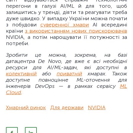
перегони в галузі AI/ML й для того, щоб
залишитись у тренді, діяти та реагувати треба
дуже швидко. У випадку України можна почати
з побудови
суверенної хмари
AI всередині
країни
з використанням нових прискорювачів
NVIDIA, а потім нарощувати її потужності за
потреби.
Зробити це можна, зокрема, на базі
датацентра De Novo, де вже є всі необхідні
ресурси для AI/ML-задач, які доступні в
колективній
або
приватній
хмарах. Також
доступне повноцінне ML-оточення для
інженерів DevOps — в рамках сервісу
ML
Cloud
.
Хмарний ринок
Для держави
NVIDIA