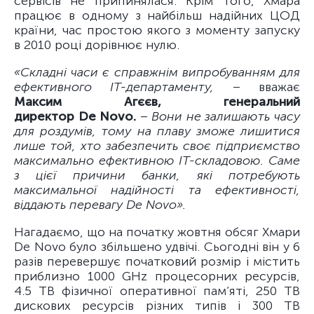
сервісів не припинялася. Крім того, Хмара
працює в одному з найбільш надійних ЦОД
країни, час простою якого з моменту запуску
в 2010 році дорівнює нулю.
«Складні часи є справжнім випробуванням для
ефективного ІТ-департаменту,
– вважає
Максим Агєєв, генеральний
директор De Novo.
–
Вони не залишають часу
для роздумів, тому на плаву зможе лишитися
лише той, хто забезпечить своє підприємство
максимально ефективною ІТ-складовою. Саме
з цієї причини банки, які потребують
максимальної надійності та ефективності,
віддають перевагу De Novo».
Нагадаємо, що на початку жовтня обсяг Хмари
De Novo було збільшено удвічі. Сьогодні він у 6
разів перевершує початковий розмір і містить
приблизно 1000 GHz процесорних ресурсів,
4.5 TB фізичної оперативної пам’яті, 250 TB
дискових ресурсів різних типів і 300 TB