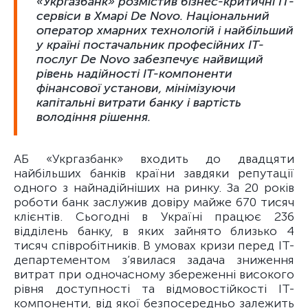
«Укргазбанк» розмістив бізнес-критичні ІТ-
сервіси в Хмарі De Novo. Національний
оператор хмарних технологій і найбільший
у країні постачальник професійних ІТ-
послуг De Novo забезпечує найвищий
рівень надійності ІТ-компоненти
фінансової установи, мінімізуючи
капітальні витрати банку і вартість
володіння рішення.
АБ «Укргазбанк» входить до двадцяти
найбільших банків країни завдяки репутації
одного з найнадійніших на ринку. За 20 років
роботи банк заслужив довіру майже 670 тисяч
клієнтів. Сьогодні в Україні працює 236
відділень банку, в яких зайнято близько 4
тисяч співробітників. В умовах кризи перед ІТ-
департементом з’явилася задача зниження
витрат при одночасному збереженні високого
рівня доступності та відмовостійкості ІТ-
компоненти, від якої безпосередньо залежить