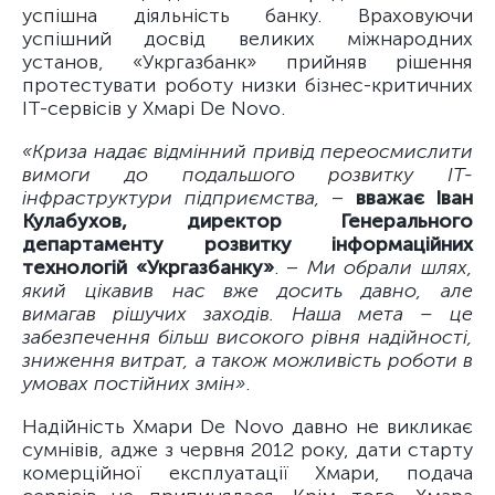
успішна діяльність банку. Враховуючи
успішний досвід великих міжнародних
установ, «Укргазбанк» прийняв рішення
протестувати роботу низки бізнес-критичних
ІТ-сервісів у Хмарі De Novo.
«Криза надає відмінний привід переосмислити
вимоги до подальшого розвитку ІТ-
інфраструктури підприємства,
–
вважає Іван
Кулабухов, директор Генерального
департаменту розвитку інформаційних
технологій «Укргазбанку»
. –
Ми обрали шлях,
який цікавив нас вже досить давно, але
вимагав рішучих заходів. Наша мета – це
забезпечення більш високого рівня надійності,
зниження витрат, а також можливість роботи в
умовах постійних змін»
.
Надійність Хмари De Novo давно не викликає
сумнівів, адже з червня 2012 року, дати старту
комерційної експлуатації Хмари, подача