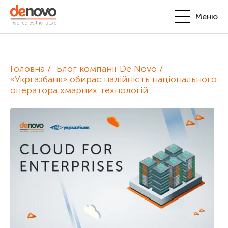
Меню
Продукти
Особистий кабінет
Головна
Блог компанії De Novo
De Novo
«Укргазбанк» обирає надійність національного
оператора хмарних технологій
+380-44-200-93-39
UA
EN
request@denovo.ua
Партнерство
Блог
Контакти