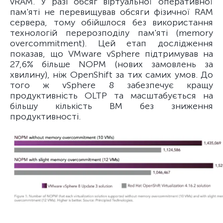
vRAM. У разі обсяг віртуальної оперативної
пам'яті не перевищував обсяги фізичної RAM
сервера, тому обійшлося без використання
технологій перерозподілу пам'яті (memory
overcommitment). Цей етап дослідження
показав, що VMware vSphere підтримував на
27,6% більше NOPM (нових замовлень за
хвилину), ніж OpenShift за тих самих умов. До
того ж vSphere 8 забезпечує кращу
продуктивність OLTP та масштабується на
більшу кількість ВМ без зниження
продуктивності.