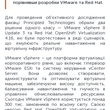
порівнявши розробки VMware та Red Hat.
Для проведення об'єктивного дослідження
фахівці Principled Technologies обрали два
рішення одного класу — VMware vSphere 8
Update 3 та Red Hat OpenShift Virtualization
4.16, які були протестовані в ряді сценаріїв,
що емулюють реальне навантаження на
віртуальну інфраструктуру.
VMware vSphere – це платформа віртуалізації
корпоративного рівня, що включає гіпервізор
VMware ESXi та систему керування vCenter
Server. Вона дозволяє створювати,
адмініструвати та оптимізувати віртуальні
машини, забезпечуючи високу доступність,
балансування навантаження та гнучкість в
управлінні обчислювальними ресурсами.
Сьогодні VMware vSphere користується понад
300 тис. замовників по всьому світу. Своєю
чергою Red Hat OpenShift Virtualization це