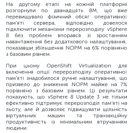
На другому етапі на кожній платформі
розгорнули по дванадцять ВМ, що вже
перевищувало фізичний обсяг оперативної
пам'яті сервера, відповідно довелося
підключити механізми перерозподілу. vSphere
8 без проблем впорався зі зростанням
навантаження без додаткового налаштування,
показавши збільшення NOPM на 6% порівняно
з базовим рівнем.
При цьому OpenShift Virtualization для
включення опції перерозподілу оперативної
пам'яті знадобилося ручне налаштування, що
призвело до зниження NOPM майже на 7%
порівняно з базовим рівнем. Ці результати
показують, що vSphere 8 Update 3 не тільки
ефективно підтримує перерозподіл пам'яті на
льоту, але й дозволяє підвищувати щільність
віртуальних машин та транзакційну
продуктивність із мінімальним втручанням
людини.