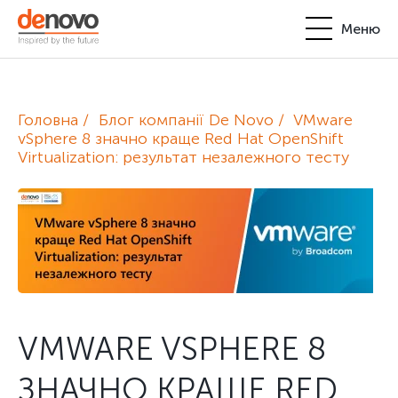
Меню
Продукти
Особистий кабінет
Головна
Блог компанії De Novo
VMware
De Novo
vSphere 8 значно краще Red Hat OpenShift
Virtualization: результат незалежного тесту
+380-44-200-93-39
UA
EN
request@denovo.ua
Партнерство
Блог
Контакти
VMWARE VSPHERE 8
ЗНАЧНО КРАЩЕ RED