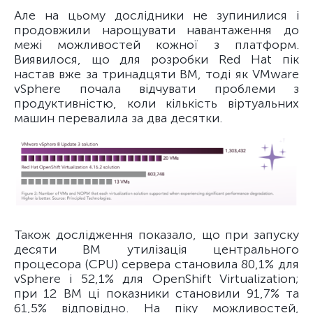
Але на цьому дослідники не зупинилися і
продовжили нарощувати навантаження до
межі можливостей кожної з платформ.
Виявилося, що для розробки Red Hat пік
настав вже за тринадцяти ВМ, тоді як VMware
vSphere почала відчувати проблеми з
продуктивністю, коли кількість віртуальних
машин перевалила за два десятки.
Також дослідження показало, що при запуску
десяти ВМ утилізація центрального
процесора (CPU) сервера становила 80,1% для
vSphere і 52,1% для OpenShift Virtualization;
при 12 ВМ ці показники становили 91,7% та
61,5% відповідно. На піку можливостей,