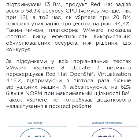
підтримуючи 13 ВМ, продукт Red Hat задіяв
всього 58,3% ресурсу CPU (чомусь менше, ніж
при 12), в той час, як vSphere при 20 ВМ
показала утилізацію процесора на рівні 94,4%.
Таким чином, платформа VMware показала
істотно вищу ефективність використання
обчислювальних ресурсів, ніж рішення, що
конкурує.
За підсумками у всіх порівняльних тестах
VMware vSphere 8 Update 3 незмінно
перевершував Red Hat OpenShift Virtualization
4.16.2, підтримуючи в півтора раза більше
віртуальних машин й забезпечуючи, на 62%
більше NOPM при максимальній щільності ВМ.
Також vSphere не потребував додаткового
налаштування в процесі роботи.