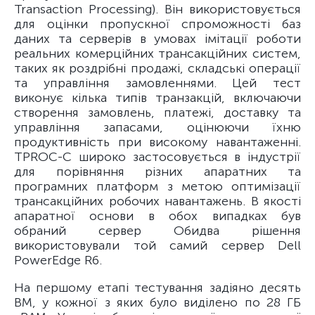
Transaction Processing). Він використовується
для оцінки пропускної спроможності баз
даних та серверів в умовах імітації роботи
реальних комерційних трансакційних систем,
таких як роздрібні продажі, складські операції
та управління замовленнями. Цей тест
виконує кілька типів транзакцій, включаючи
створення замовлень, платежі, доставку та
управління запасами, оцінюючи їхню
продуктивність при високому навантаженні.
TPROC-C широко застосовується в індустрії
для порівняння різних апаратних та
програмних платформ з метою оптимізації
трансакційних робочих навантажень. В якості
апаратної основи в обох випадках був
обраний сервер Обидва рішення
використовували той самий сервер Dell
PowerEdge R6.
На першому етапі тестування задіяно десять
ВМ, у кожної з яких було виділено по 28 ГБ