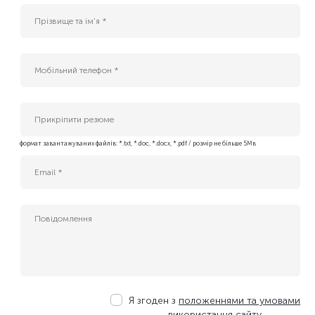
AI інжернер
B2G Sales Manager (Cloud, AI & Data Center Services)
Enterprise IT Sales Manager (Cloud & Data Center Solutions)
Platform Tech Lead
QA Engineer
ІТ спеціаліст служби експлуатації ЦОД
Інженер безпеки платформних застосунків
Прикріпити резюме
Інженер платформи БД (Kubernetes DBA)
формат завантажуваних файлів: *.txt, *.doc, *.docx, *.pdf / розмір не більше 5Мв
Адміністратор IT-проєктів
Бізнес-аналітик (Middle)
Керівник IT-проєктів
Керівник служби IT та АСУ ТП
Менеджер з продажу ІТ-сервісів
Менеджер з розвитку бізнесу
Молодший сервісний інженер-електрик ЦОД
Сервісний інженер-енергетик ЦОД
Системний адміністратор
Я згоден з
положеннями та умовами
Системний адміністратор хмарної інфраструктури
використання сайту