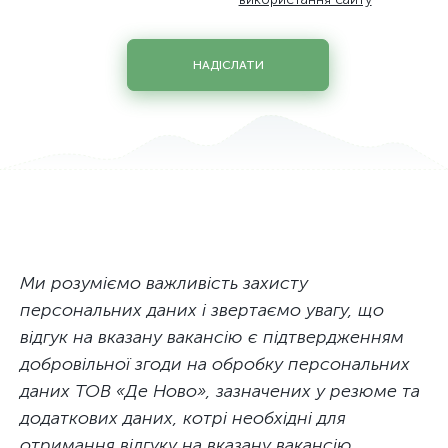
Системний інженер з хмарних та мережевих технологій
Старший юрисконсульт
НАДІСЛАТИ
Технік дата центру / Завідувач господарства
Фахівець з обліку закупівель та управлінського облiку
Фахівець із захисту персональних даних
Фахівець із стандартизації, сертифікації та якості
Юрисконсульт
Ми розуміємо важливість захисту
персональних даних і звертаємо увагу, що
відгук на вказану вакансію є підтвердженням
добровільної згоди на обробку персональних
даних ТОВ «Де Ново», зазначених у резюме та
додаткових даних, котрі необхідні для
отримання відгуку на вказану вакансію.