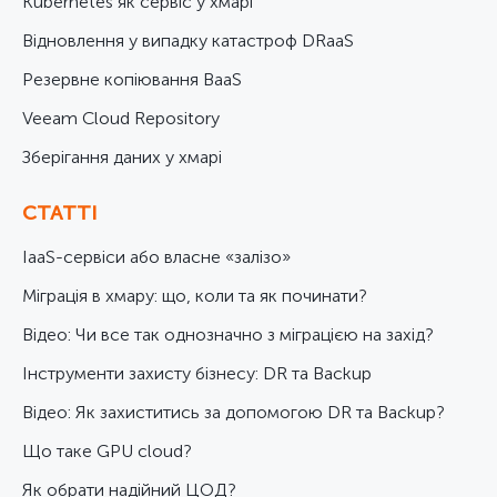
Kubernetes як сервіс у хмарі
Відновлення у випадку катастроф DRaaS
Резервне копіювання BaaS
Veeam Cloud Repository
Зберігання даних у хмарі
СТАТТІ
IaaS-сервіси або власне «залізо»
Міграція в хмару: що, коли та як починати?
Відео: Чи все так однозначно з міграцією на захід?
Інструменти захисту бізнесу: DR та Backup
Відео: Як захиститись за допомогою DR та Backup?
Що таке GPU cloud?
Як обрати надійний ЦОД?