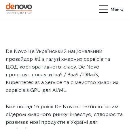
Меню
Продукти
Особистий кабінет
De Novo
+380-44-200-93-39
De Novo це Український національний
UA
EN
request@denovo.ua
Партнерство
провайдер #1 в галузі хмарних сервісів та
ЦОД корпоративного класу. De Novo
Блог
пропонує послуги IaaS / BaaS / DRaaS,
Kubernetes as a Service та сімейство хмарних
Контакти
сервісів з GPU для AI/ML.
Вже понад 16 років De Novo є технологічним
лідером хмарного ринку: інвестує, створює та
розвиває нові продукти в Україні для