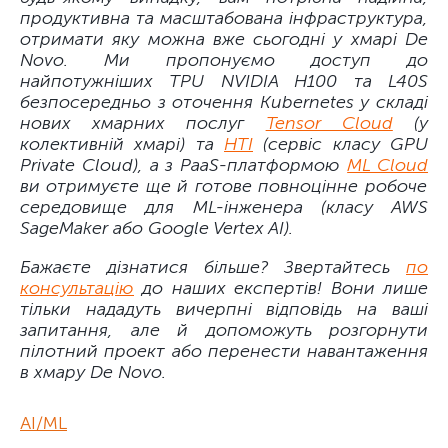
продуктивна та масштабована інфраструктура,
отримати яку можна вже сьогодні у хмарі De
Novo. Ми пропонуємо доступ до
найпотужніших TPU NVIDIA H100 та L40S
безпосередньо з оточення Kubernetes у складі
нових хмарних послуг
Tensor Cloud
(у
колективній хмарі) та
HTI
(сервіс класу GPU
Private Cloud), а з PaaS-платформою
ML Cloud
ви отримуєте ще й готове повноцінне робоче
середовище для ML-інженера (класу AWS
SageMaker або Google Vertex AI).
Бажаєте дізнатися більше? Звертайтесь
по
консультацію
до наших експертів! Вони лише
тільки нададуть вичерпні відповідь на ваші
запитання, але й допоможуть розгорнути
пілотний проект або перенести навантаження
в хмару De Novo.
AI/ML