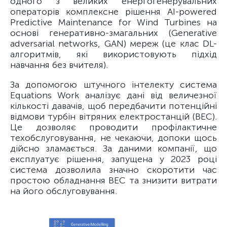
одного з великих енергогенерувальних
операторів комплексне рішення AI-powered
Predictive Maintenance for Wind Turbines на
основі генеративно-змагальних (Generative
adversarial networks, GAN) мереж (це клас DL-
алгоритмів, які використовують підхід
навчання без вчителя).
За допомогою штучного інтелекту система
Equations Work аналізує дані від величезної
кількості давачів, щоб передбачити потенційні
відмови турбін вітряних електростанцій (ВЕС).
Це дозволяє проводити профілактичне
техобслуговування, не чекаючи, допоки щось
дійсно зламається. За даними компанії, що
експлуатує рішення, запущена у 2023 році
система дозволила значно скоротити час
простою обладнання ВЕС та знизити витрати
на його обслуговування.