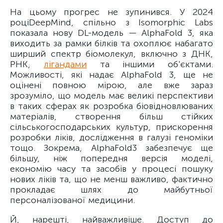
На цьому прогрес не зупинився. У 2024
році
DeepMind, спільно з Isomorphic Labs
показала нову DL-модель — AlphaFold 3, яка
виходить за рамки білків та охоплює набагато
ширший спектр біомолекул, включно з ДНК,
РНК,
лігандами
та іншими об'єктами.
Можливості, які надає AlphaFold 3, ще не
оцінені повною мірою, але вже зараз
зрозуміло, що модель має великі перспективи
в таких сферах як розробка біовідновлюваних
матеріалів, створення більш стійких
сільськогосподарських культур, прискорення
розробки ліків, дослідження в галузі геноміки
тощо. Зокрема, AlphaFold3 забезпечує ще
більшу, ніж попередня версія моделі,
економію часу та засобів у процесі пошуку
нових ліків та, що не менш важливо, фактично
прокладає шлях до майбутньої
персоналізованої медицини.
Й, нарешті, найважливіше. Доступ до