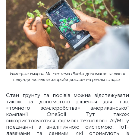
Німецька хмарна ML-система Plantix допомагає за лічені
секунди виявляти хвороби рослин на ранніх стадіях
Стан ґрунту та посівів можна відстежувати
також за допомогою рішення для т.зв.
«точного землеробства» американської
компанії OneSoil. Тут також
використовуються фірмові технології AI/ML у
поєднанні з аналітичною системою, IoT-
давачами та даними, які отримують із