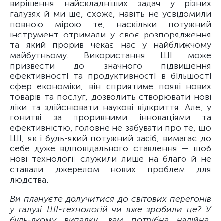
вирішення найскладніших задач у різних
галузях й ми ще, схоже, навіть не усвідомили
повною мірою те, наскільки потужний
інструмент отримали у своє розпорядження
та який прорив чекає нас у найближчому
майбутньому. Використання ШІ може
призвести до значного підвищення
ефективності та продуктивності в більшості
сфер економіки, він сприятиме появі нових
товарів та послуг, дозволить створювати нові
ліки та здійснювати наукові відкриття. Але, у
гонитві за проривними інноваціями та
ефективністю, головне не забувати про те, що
ШІ, як і будь-який потужний засіб, вимагає до
себе дуже відповідального ставлення — щоб
нові технології служили лише на благо й не
ставали джерелом нових проблем для
людства.
Ви плануєте долучитися до світових перегонів
у галузі ШІ-технологій чи вже зробили це? У
будь-якому випадку, вам потрібна надійна,