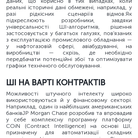
даних, що корисно в тих випадках, коли
реальні історичні дані обмежені, наприклад, у
разі рідкісних сценаріїв відмов.
Як
підкреслюють розробники, завдяки
універсальності ШІ-алгоритмів, рішення
застосовується у багатьох галузях, пов'язаних
з експлуатацією промислового обладнання —
у нафтогазовій сфері, авіабудуванні, на
виробництві — скрізь, де необхідно
передбачати потенційні збої та оптимізувати
графіки технічного обслуговування.
ШІ НА ВАРТІ КОНТРАКТІВ
Можливості штучного інтелекту широко
використовуються й у фінансовому секторі.
Наприклад, один із найбільших американських
банків
JP Morgan Chase розробив та впровадив
у себе комплексну програмну платформу
COiN (Contract Intelligence) на основі ШІ,
призначену для автоматизації складних