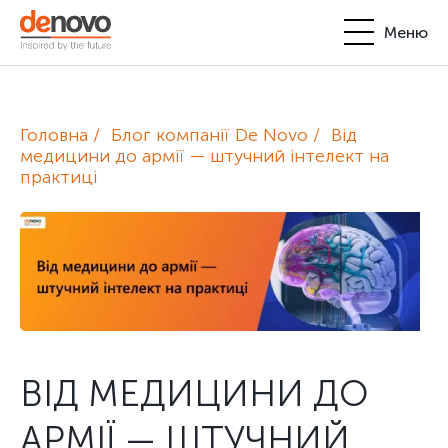
Меню
Продукти
Особистий кабінет
Головна
Блог компанії De Novo
Від
De Novo
медицини до армії — штучний інтелект на
практиці
+380-44-200-93-39
UA
EN
request@denovo.ua
Партнерство
Блог
Контакти
ВІД МЕДИЦИНИ ДО
АРМІЇ — ШТУЧНИЙ