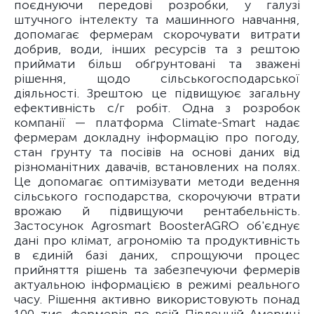
поєднуючи передові розробки, у галузі
штучного інтелекту та машинного навчання,
допомагає фермерам скорочувати витрати
добрив, води, інших ресурсів та з рештою
приймати більш обґрунтовані та зважені
рішення, щодо сільськогосподарської
діяльності. Зрештою це підвищуює загальну
ефективність с/г робіт. Одна з розробок
компанії — платформа Climate-Smart надає
фермерам докладну інформацію про погоду,
стан ґрунту та посівів на основі даних від
різноманітних давачів, встановлених на полях.
Це допомагає оптимізувати методи ведення
сільського господарства, скорочуючи втрати
врожаю й підвищуючи рентабельність.
Застосунок Agrosmart BoosterAGRO об'єднує
дані про клімат, агрономію та продуктивність
в єдиній базі даних, спрощуючи процес
прийняття рішень та забезпечуючи фермерів
актуальною інформацією в режимі реального
часу. Рішення активно використовують понад