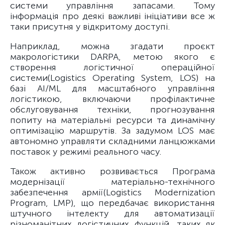
системи управління запасами. Тому
інформація про деякі важливі ініціативи все ж
таки присутня у відкритому доступі.
Наприклад, можна згадати проєкт
макрологістики DARPA, метою якого є
створення логістичної операційної
системи
(Logistics Operating System, LOS) на
базі AI/ML для масштабного управління
логістикою, включаючи профілактичне
обслуговування техніки, прогнозування
попиту на матеріальні ресурси та динамічну
оптимізацію маршрутів. За задумом LOS має
автономно управляти складними ланцюжками
поставок у режимі реального часу.
Також активно розвивається Програма
модернізації матеріально-технічного
забезпечення армії
(Logistics Modernization
Program, LMP), що передбачає використання
штучного інтелекту для автоматизації
різноманітних логістичних функцій, таких як