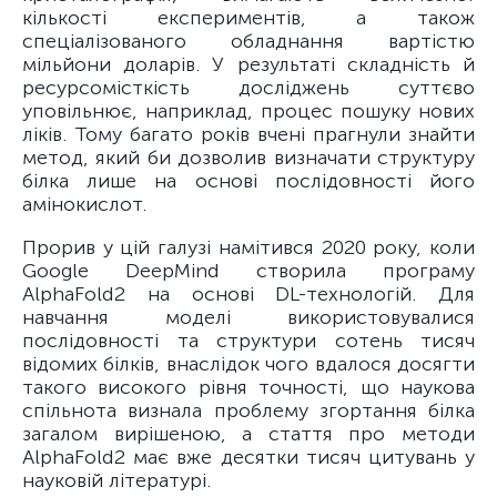
кількості експериментів, а також
спеціалізованого обладнання вартістю
мільйони доларів. У результаті складність й
ресурсомісткість досліджень суттєво
уповільнює, наприклад, процес пошуку нових
ліків. Тому багато років вчені прагнули знайти
метод, який би дозволив визначати структуру
білка лише на основі послідовності його
амінокислот.
Прорив у цій галузі намітився 2020 року, коли
Google DeepMind створила програму
AlphaFold2 на основі DL-технологій. Для
навчання моделі використовувалися
послідовності та структури сотень тисяч
відомих білків, внаслідок чого вдалося досягти
такого високого рівня точності, що наукова
спільнота визнала проблему згортання білка
загалом вирішеною, а стаття про методи
AlphaFold2 має вже десятки тисяч цитувань у
науковій літературі.