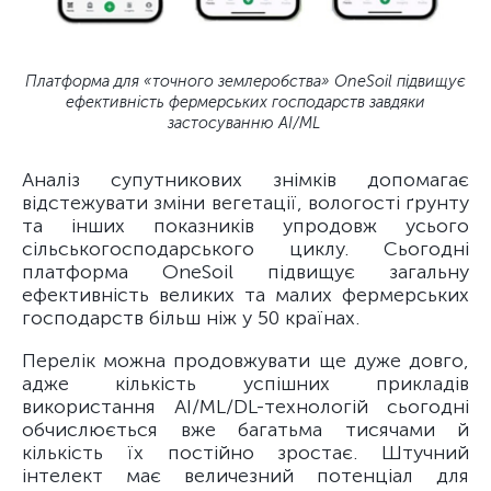
Платформа для «точного землеробства» OneSoil підвищує
ефективність фермерських господарств завдяки
застосуванню AI/ML
Аналіз супутникових знімків допомагає
відстежувати зміни вегетації, вологості ґрунту
та інших показників упродовж усього
сільськогосподарського циклу. Сьогодні
платформа OneSoil підвищує загальну
ефективність великих та малих фермерських
господарств більш ніж у 50 країнах.
Перелік можна продовжувати ще дуже довго,
адже кількість успішних прикладів
використання AI/ML/DL-технологій сьогодні
обчислюється вже багатьма тисячами й
кількість їх постійно зростає. Штучний
інтелект має величезний потенціал для