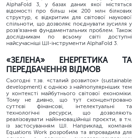
AlphaFold 3, у базах даних якої містяться
відомості про більш ніж 200 млн білкових
структур, є відкритим для світової наукової
спільноти, що дозволяє поєднувати зусилля у
розв'язання фундаментальних проблем. Також
дослідникам по всьому світі доступні
найсучасніші ШІ-інструменти AlphaFold 3.
«ЗЕЛЕНА» ЕНЕРГЕТИКА ТА
ПЕРЕДБАЧЕННЯ ВІДМОВ
Сьогодні т.зв. «сталий розвиток» (sustainable
development) є однією з найпопулярніших тем
у контексті майбутнього світової економіки.
Тому не дивно, що тут сконцентровано
суттєві фінансові, інтелектуальні та
технологічні ресурси, що дозволяють
реалізовувати найінноваційніші проєкти, в т.ч.
із застосуванням ШІ. Наприклад, компанія
Equations Work розробила та впровадила для