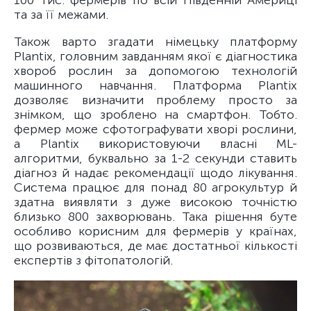
100 тис. фермерів по всій Південній Америці
та за її межами.
Також варто згадати німецьку платформу
Plantix, головним завданням якої є діагностика
хвороб рослин за допомогою технологій
машинного навчання. Платформа Plantix
дозволяє визначити проблему просто за
знімком, що зроблено на смартфон. Тобто.
фермер може сфотографувати хворі рослини,
а Plantix використовуючи власні ML-
алгоритми, буквально за 1-2 секунди ставить
діагноз й надає рекомендації щодо лікування.
Система працює для понад 80 агрокультур й
здатна виявляти з дуже високою точністю
близько 800 захворювань. Така рішення буте
особливо корисним для фермерів у країнах,
що розвиваються, де має достатньої кількості
експертів з фітопатологій.