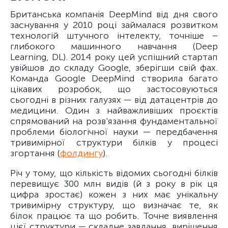
Британська компанія DeepMind від дня свого
заснування у 2010 році займалася розвитком
технологій штучного інтелекту, точніше –
глибокого машинного навчання (Deep
Learning, DL). 2014 року цей успішний стартап
увійшов до складу Google, зберігши свій фах.
Команда Google DeepMind створила багато
цікавих розробок, що застосовуються
сьогодні в різних галузях — від датацентрів до
медицини. Один з найважливіших проєктів
спрямований на розв'язання фундаментальної
проблеми біологічної науки — передбачення
тривимірної структури білків у процесі
згортання (
фолдингу
).
Річ у тому, що кількість відомих сьогодні білків
перевищує 300 млн видів (й з року в рік ця
цифра зростає) кожен з них має унікальну
тривимірну структуру, що визначає те, як
білок працює та що робить. Точне виявлення
цієї структури — складне завдання, вирішення