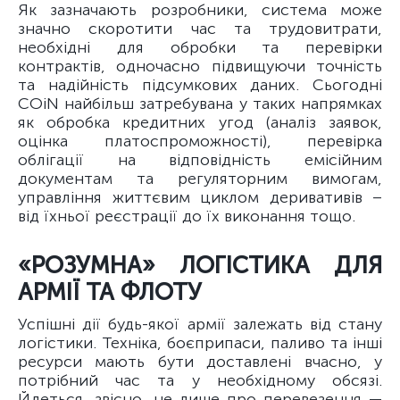
Як зазначають розробники, система може
значно скоротити час та трудовитрати,
необхідні для обробки та перевірки
контрактів, одночасно підвищуючи точність
та надійність підсумкових даних. Сьогодні
COiN найбільш затребувана у таких напрямках
як обробка кредитних угод (аналіз заявок,
оцінка платоспроможності), перевірка
облігації на відповідність емісійним
документам та регуляторним вимогам,
управління життєвим циклом деривативів –
від їхньої реєстрації до їх виконання тощо.
«РОЗУМНА» ЛОГІСТИКА ДЛЯ
АРМІЇ ТА ФЛОТУ
Успішні дії будь-якої армії залежать від стану
логістики. Техніка, боєприпаси, паливо та інші
ресурси мають бути доставлені вчасно, у
потрібний час та у необхідному обсязі.
Йдеться, звісно, не лише про перевезення —