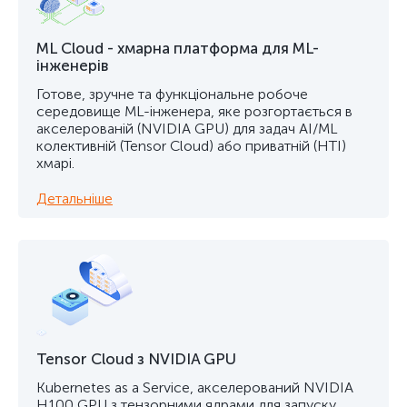
ML Cloud - хмарна платформа для ML-
інженерів
Готове, зручне та функціональне робоче
середовище ML-інженера, яке розгортається в
акселерованій (NVIDIA GPU) для задач AI/ML
колективній (Tensor Cloud) або приватній (HTI)
хмарі.
Детальніше
Tensor Cloud з NVIDIA GPU
Kubernetes as a Service, акселерований NVIDIA
H100 GPU з тензорними ядрами для запуску