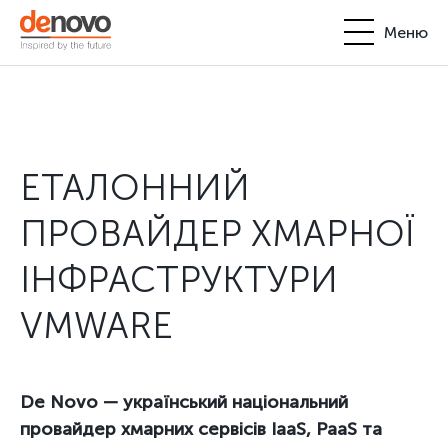
Меню
Продукти
Особистий кабінет
De Novo
ЕТАЛОННИЙ
+380-44-200-93-39
UA
EN
request@denovo.ua
Партнерство
ПРОВАЙДЕР ХМАРНОЇ
Блог
ІНФРАСТРУКТУРИ
Контакти
VMWARE
De Novo — український національний
провайдер хмарних сервісів IaaS, PaaS та