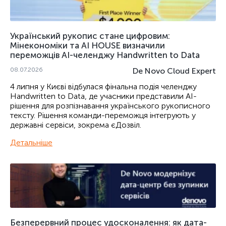
Український рукопис стане цифровим:
Мінекономіки та AI HOUSE визначили
переможців AI-челенджу Handwritten to Data
08.07.2026
De Novo Cloud Expert
4 липня у Києві відбулася фінальна подія челенджу
Handwritten to Data, де учасники представили AI-
рішення для розпізнавання українського рукописного
тексту. Рішення команди-переможця інтегрують у
державні сервіси, зокрема єДозвіл.
Детальніше
Безперервний процес удосконалення: як дата-