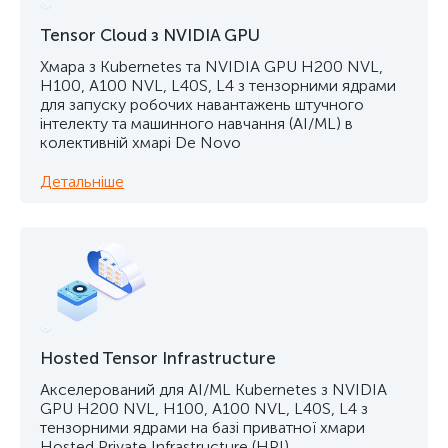
Tensor Cloud з NVIDIA GPU
Хмара з Kubernetes та NVIDIA GPU H200 NVL,
H100, A100 NVL, L40S, L4 з тензорними ядрами
для запуску робочих навантажень штучного
інтелекту та машинного навчання (AI/ML) в
колективній хмарі De Novo
Детальніше
Hosted Tensor Infrastructure
Акселерований для AI/ML Kubernetes з NVIDIA
GPU H200 NVL, H100, A100 NVL, L40S, L4 з
тензорними ядрами на базі приватної хмари
Hosted Private Infrastructure (HPI)