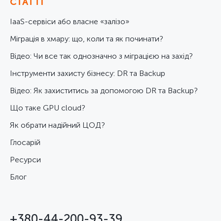
СТАТТІ
IaaS-сервіси або власне «залізо»
Міграція в хмару: що, коли та як починати?
Відео: Чи все так однозначно з міграцією на захід?
Інструменти захисту бізнесу: DR та Backup
Відео: Як захиститись за допомогою DR та Backup?
Що таке GPU cloud?
Як обрати надійний ЦОД?
Глосарій
Ресурси
Блог
+380-44-200-93-39