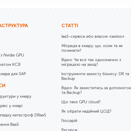
АСТРУКТУРА
СТАТТІ
IaaS-сервіси або власне «залізо»
Міграція в хмару: що, коли та як
починати?
 з Nvidia GPU
Відео: Чи все так однозначно з
катом КСЗІ
міграцією на захід?
хмара для SAP
Інструменти захисту бізнесу: DR та
Backup
ІСИ
Відео: Як захиститись за допомого
та Backup?
труктури у хмару
Що таке GPU cloud?
рвіс у хмарі
Як обрати надійний ЦОД?
ипадку катастроф DRaaS
Глосарій
ання BaaS
Ресурси