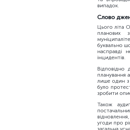
випадок.
Слово джен
Цього літа О
планових з
муніципаліте
буквально ш
насправді н
інцидентів.
Відповідно 
планування а
лише один з
було протест
зробити опис
Також ауди
постачальни
відновлення,
угоди про рі
загальна усн