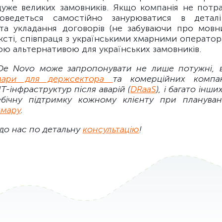
дуже великих замовників. Якщо компанія не потра
 доведеться самостійно занурюватися в дета
та укладання договорів (не забуваючи про мовни
ксті, співпраця з українськими хмарними оператор
ою альтернативою для українських замовників.
De Novo може запропонувати не лише потужні, ві
мари для держсектора
та комерційних компан
ІТ-інфраструктур після аварій (
DRaaS
), і багато інши
бічну підтримку кожному клієнту при плануван
 хмару
.
до нас по детальну
консультацію
!