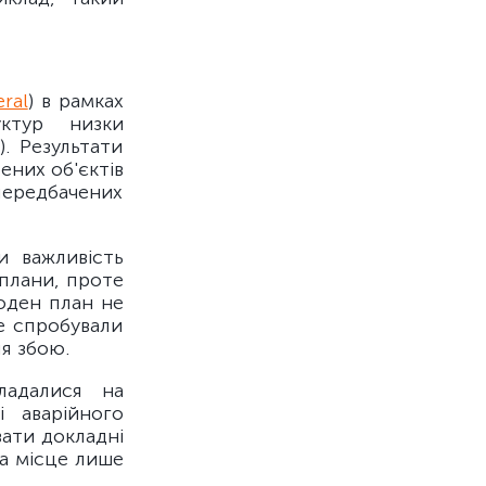
ral
) в рамках
уктур низки
). Результати
ених об'єктів
передбачених
и важливість
 плани, проте
оден план не
не спробували
я збою.
ладалися на
і аварійного
вати докладні
ла місце лише