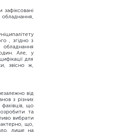
и зафіксовані
д обладнання,
уніципалітету
о , згідно з
к обладнання
дин. Але, у
цифікації для
и, звісно ж,
 незалежно від
нов з різних
 фахівців, що
розробити та
ливо вибрати
рактерно, що,
ило, лише на