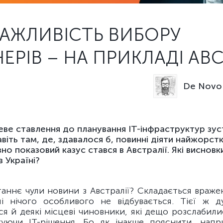
АЖЛИВІСТЬ ВИБОРУ
ЕРІВ – НА ПРИКЛАДІ АВС
De Novo 
ве ставлення до планування ІТ-інфраструктур зуст
віть там, де, здавалося б, повинні діяти найжорстк
о показовий казус стався в Австралії. Які виснов
 Україні?
аннє чули новини з Австралії? Складається враже
алі нічого особливого не відбувається. Тієї ж д
я й деякі місцеві чиновники, які дещо розслабили
уючи ІТ-рішення. Бо як інакше пояснити, напр