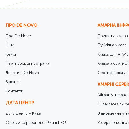
ПРО DE NOVO
ХМАРНА ІНФР
Про De Novo
Приватна хмара
Ціни
Публічна хмара
Кейси
Хмара для AI/ML
Партнерська програма
Хмара з сертифі
Логотип De Novo
Cертифікована 
Вакансії
ХМАРНІ СЕРВ
Контакти
Міграція інфрас
ДАТА ЦЕНТР
Kubernetes як се
Дата Центр у Києві
Відновлення у в
Оренда серверної стійки в ЦОД
Резервне копіюв