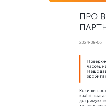
ПРО В
ПАРТН
2024-08-06
Поверхне
часом, на
Нещодавн
зробити в
Коли ви вост
країні взаг
дотримуютьс
та впровадж