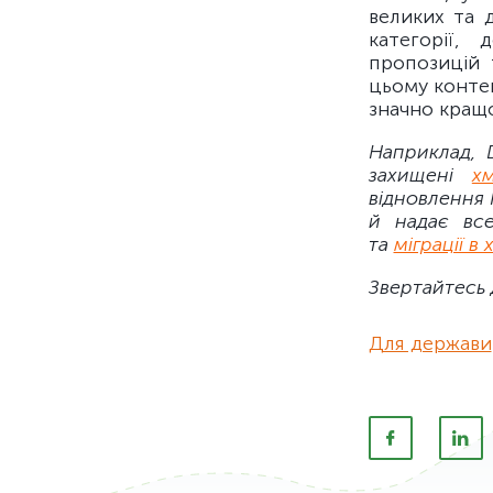
великих та 
категорії,
пропозицій 
цьому конте
значно кращ
Наприклад, 
захищені
х
відновлення 
й надає все
та
міграції в
Звертайтесь 
Для держави