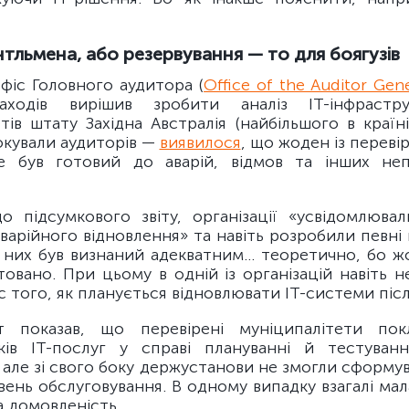
тльмена, або резервування — то для боягузів
фіс Головного аудитора (
Office of the Auditor Gene
аходів вирішив зробити аналіз ІТ-інфрастр
тів штату Західна Австралія (найбільшого в країні
окували аудиторів —
виявилося
, що жоден із перевір
е був готовий до аварій, відмов та інших не
до підсумкового звіту, організації «усвідомлювал
варійного відновлення» та навіть розробили певні
 них був визнаний адекватним… теоретично, бо ж
овано. При цьому в одній із організацій навіть 
 того, як планується відновлювати ІТ-системи післ
т показав, що перевірені муніципалітети пок
ків ІТ-послуг у справі плануванні й тестуванн
 але зі свого боку держустанови не змогли сформу
вень обслуговування. В одному випадку взагалі ма
а домовленість.