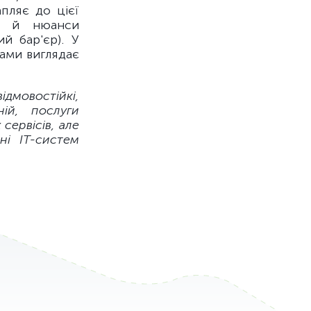
пляє до цієї
лі й нюанси
й бар'єр). У
ами виглядає
дмовостійкі,
ій, послуги
х сервісів, але
ні ІТ-систем