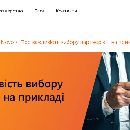
ртнерство
Блог
Контакти
e Novo
Про важливість вибору партнерів – на прик