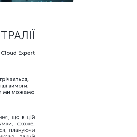
ТРАЛІЇ
Cloud Expert
річається,
іші вимоги.
ки ми можемо
ння, що в цій
умки, схоже,
ся, плануючи
иклад, такий