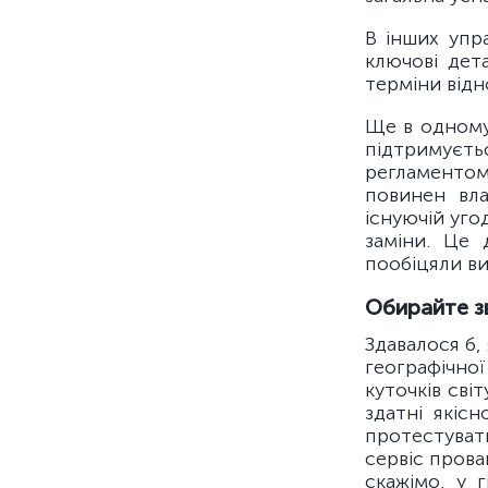
В інших упра
ключові дета
терміни від
Ще в одному 
підтримуєть
регламентом
повинен вл
існуючій уго
заміни. Це 
пообіцяли в
Обирайте 
Здавалося б, 
географічно
куточків сві
здатні якіс
протестуват
сервіс прова
скажімо, у 