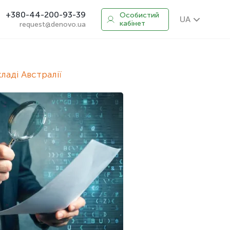
+380-44-200-93-39
Особистий
UA
кабінет
request@denovo.ua
ладі Австралії