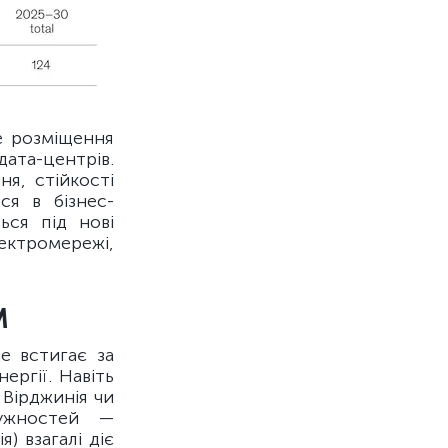
е розміщення
ата-центрів.
я, стійкості
ся в бізнес-
ься під нові
ектромережі,
М
е встигає за
ргії. Навіть
 Вірджинія чи
тужностей —
) взагалі діє