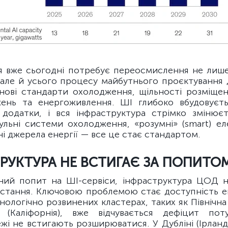
ія вже сьогодні потребує переосмислення не лиш
 але й усього процесу майбутнього проєктування д
 нові стандарти охолодження, щільності розміщенн
ень та енергоживлення. ШІ глибоко вбудовуєть
додатки, і вся інфраструктура стрімко змінюєт
ульні системи охолодження, «розумні» (smart) ел
і джерела енергії — все це стає стандартом.
РУКТУРА НЕ ВСТИГАЄ ЗА ПОПИТО
ий попит на ШІ-сервіси, інфраструктура ЦОД н
стання. Ключовою проблемою стає доступність ене
ехнологічно розвинених кластерах, таких як Північна
а (Каліфорнія), вже відчувається дефіцит по
і не встигають розширюватися. У Дубліні (Ірландія