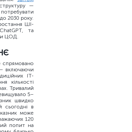
аструктуру —
 потребувати
до 2030 року.
ростання ШІ-
ChatGPT, та
ри ЦОД.
НЄ
де спрямовано
 — включаючи
диційних ІТ-
ня кількості
рах. Тривалий
евищувало 5–
азник швидко
й сьогодні в
оказник може
вражаючих 120
ний попит на
чому близько