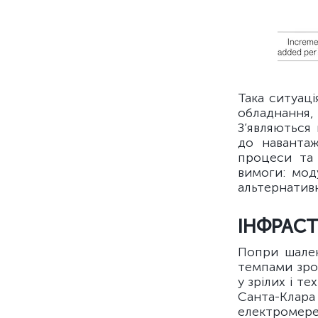
Така ситуац
обладнання,
З’являються
до навантаж
процеси та 
вимоги: мод
альтернативн
ІНФРАСТ
Попри шален
темпами зро
у зрілих і т
Санта-Клар
електромереж