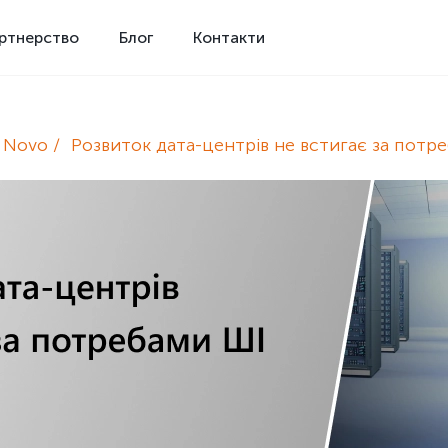
ртнерство
Блог
Контакти
e Novo
Розвиток дата-центрів не встигає за потр