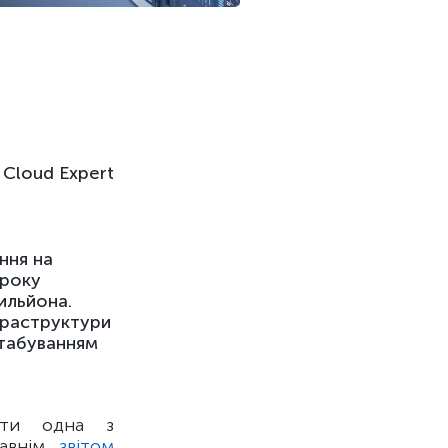
Cloud Expert
ння на
 року
ильйона.
фраструктури
штабуванням
ати одна з
давнім
звітом