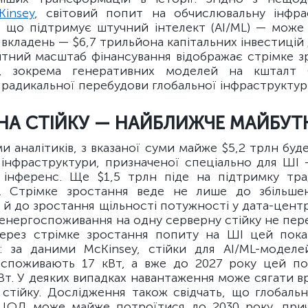
Kinsey
, світовий попит на обчислювальну інфр
, що підтримує штучний інтелект (AI/ML) — може
вкладень — $6,7 трильйона капітальних інвестицій 
тний масштаб фінансування відображає стрімке з
ь, зокрема генеративних моделей на кшталт 
 радикальної перебудови глобальної інфраструкту
 НА СТІЙКУ — НАЙБЛИЖЧЕ МАЙБУТ
и аналітиків, з вказаної суми майже $5,2 трлн бу
 інфраструктури, призначеної спеціально для ШІ
 інференс. Ще $1,5 трлн піде на підтримку тра
. Стрімке зростання веде не лише до збільшен
е й до зростання щільності потужності у дата-цент
 енергоспоживання на одну серверну стійку не пер
через стрімке зростання попиту на ШІ цей пок
я: за даними McKinsey, стійки для AI/ML-моделе
споживають 17 кВт, а вже до 2027 року цей п
Вт. У деяких випадках навантаження може сягати 
 стійку. Дослідження також свідчать, що глобаль
ЦОД може майже потроїтися до 2030 року, при