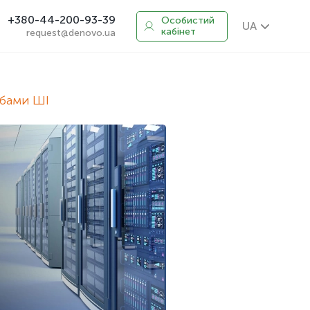
+380-44-200-93-39
Особистий
UA
кабінет
request@denovo.ua
ебами ШІ