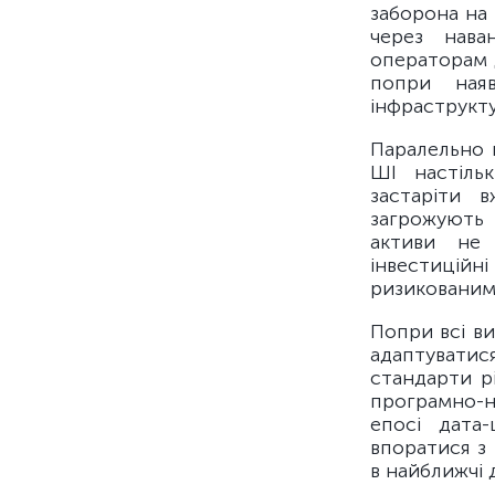
заборона на
через нава
операторам д
попри наяв
інфраструкт
Паралельно 
ШІ настіль
застаріти 
загрожують 
активи не 
інвестиційн
ризикованими
Попри всі ви
адаптуватис
стандарти р
програмно-н
епосі дата-
впоратися з
в найближчі 