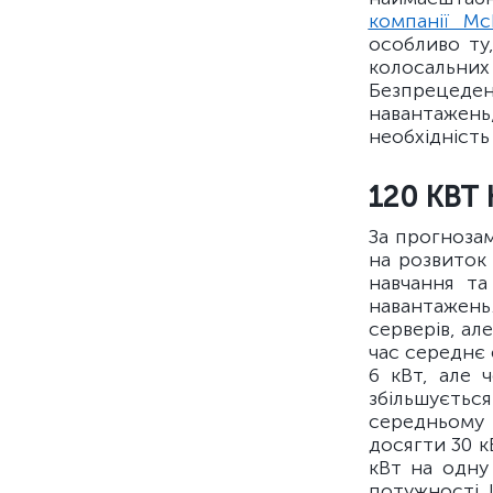
компанії Mc
особливо ту
колосальних 
Безпрецеден
навантажен
необхідність
120 КВТ
За прогнозам
на розвиток
навчання та
навантажень
серверів, ал
час середнє
6 кВт, але 
збільшуєтьс
середньому 
досягти 30 к
кВт на одну
потужності 