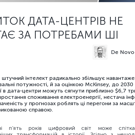
ТОК ДАТА-ЦЕНТРІВ НЕ
АЄ ЗА ПОТРЕБАМИ ШІ
De Novo 
 штучний інтелект радикально збільшує навантаже
альні потужності, й за оцінкою McKinsey, до 2030
ії в дата-центри можуть сягнути приблизно $6,7 тр
зростання споживання електроенергії, нестача ін
наченість у прогнозах роблять ці перегони за мас
зикованою справою.
чі п’ять років цифровий світ може спітк
ніших трансформацій в історії. Згідно з нещо