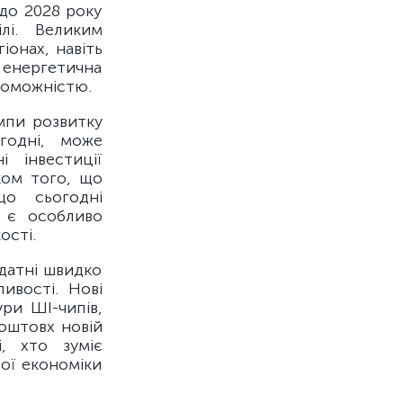
до 2028 року
лі. Великим
іонах, навіть
енергетична
роможністю.
мпи розвитку
годні, може
 інвестиції
ком того, що
що сьогодні
й є особливо
ості.
здатні швидко
ивості. Нові
ри ШІ-чипів,
оштовх новій
і, хто зуміє
ої економіки