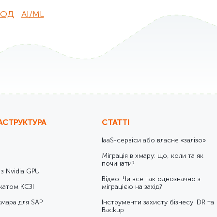
ОД
AI/ML
АСТРУКТУРА
СТАТТІ
IaaS-сервіси або власне «залізо»
Міграція в хмару: що, коли та як
починати?
 з Nvidia GPU
Відео: Чи все так однозначно з
катом КСЗІ
міграцією на захід?
хмара для SAP
Інструменти захисту бізнесу: DR та
Backup