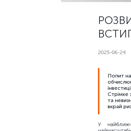
РОЗВИ
ВСТИГ
2025-06-24
Попит на
обчислюв
інвестиц
Стрімке 
та невиз
вкрай ри
У найближ
наймасштаб