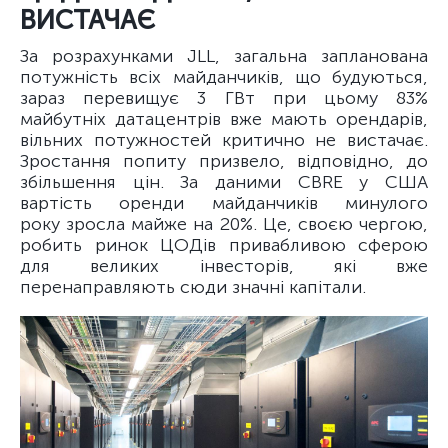
ВИСТАЧАЄ
За розрахунками JLL, загальна запланована
потужність всіх майданчиків, що будуються,
зараз перевищує 3 ГВт при цьому 83%
майбутніх датацентрів вже мають орендарів,
вільних потужностей критично не вистачає.
Зростання попиту призвело, відповідно, до
збільшення цін. За даними CBRE у США
вартість оренди майданчиків минулого
року зросла майже на 20%. Це, своєю чергою,
робить ринок ЦОДів привабливою сферою
для великих інвесторів, які вже
перенаправляють сюди значні капітали.