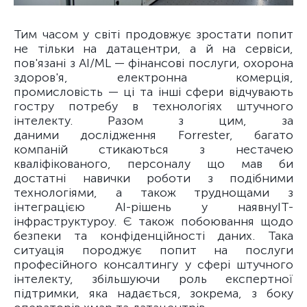
Тим часом у світі продовжує зростати попит
не тільки на датацентри, а й на сервіси,
пов'язані з AI/ML — фінансові послуги, охорона
здоров'я, електронна комерція,
промисловість — ці та інші сфери відчувають
гостру потребу в технологіях штучного
інтелекту. Разом з цим, за
даними дослідження Forrester, багато
компаній стикаються з нестачею
кваліфікованого, персоналу що мав би
достатні навички роботи з подібними
технологіями, а також труднощами з
інтеграцією AI-рішень у наявнуІТ-
інфраструктуроу. Є також побоювання щодо
безпеки та конфіденційності даних. Така
ситуація породжує попит на послуги
професійного консалтингу у сфері штучного
інтелекту, збільшуючи роль експертної
підтримки, яка надається, зокрема, з боку