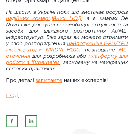
операторів хмар та датацентрів.
На щастя, в Україні поки що вистачає ресурсів
надійних комерційних ЦОД
, а в хмарах De
Novo вже доступні всі необхідні потужності та
засоби для швидкого розгортання AI/ML-
інфраструктур. Вже зараз ви можете отримати
у своє розпорядження
найпотужніші GPU/TPU
акселератори NVIDIA H100
, повноцінне
ML-
оточення
для розробників або
платформу для
роботи з Kubernetes
, засновану на найкращих
світових практиках.
Про деталі
запитайте
наших експертів!
ЦОД