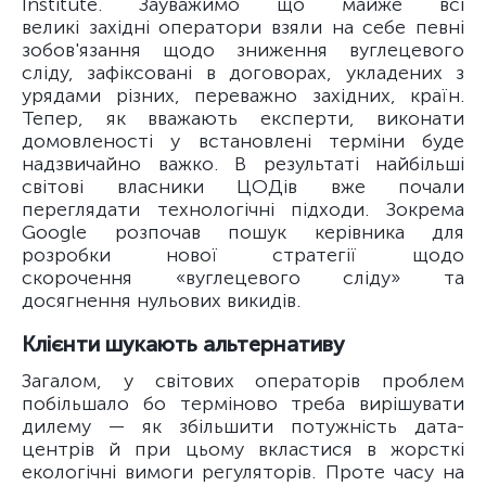
Institute. Зауважимо що майже всі
великі західні оператори взяли на себе певні
зобов'язання щодо зниження вуглецевого
сліду, зафіксовані в договорах, укладених з
урядами різних, переважно західних, країн.
Тепер, як вважають експерти, виконати
домовленості у встановлені терміни буде
надзвичайно важко. В результаті найбільші
світові власники ЦОДів вже почали
переглядати технологічні підходи. Зокрема
Google розпочав пошук керівника для
розробки нової стратегії щодо
скорочення «вуглецевого сліду» та
досягнення нульових викидів.
Клієнти шукають альтернативу
Загалом, у світових операторів проблем
побільшало бо терміново треба вирішувати
дилему — як збільшити потужність дата-
центрів й при цьому вкластися в жорсткі
екологічні вимоги регуляторів. Проте часу на