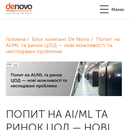
Меню
Продукти
Особистий кабінет
Головна
Блог компанії De Novo
Попит на
De Novo
AI/ML та ринок ЦОД — нові можливості та
несподівані проблеми
+380-44-200-93-39
UA
EN
request@denovo.ua
Партнерство
Блог
Контакти
ПОПИТ НА AI/ML ТА
РИНОК ЦОД — НОВІ