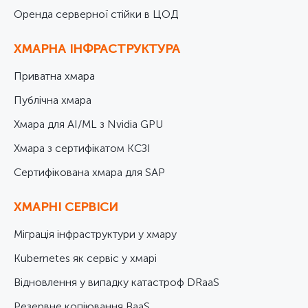
Оренда серверної стійки в ЦОД
ХМАРНА ІНФРАСТРУКТУРА
Приватна хмара
Публічна хмара
Хмара для AI/ML з Nvidia GPU
Хмара з сертифікатом КСЗІ
Cертифікована хмара для SAP
ХМАРНІ СЕРВІСИ
Міграція інфраструктури у хмару
Kubernetes як сервіс у хмарі
Відновлення у випадку катастроф DRaaS
Резервне копіювання BaaS