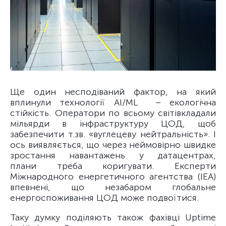
Ще один несподіваний фактор, на який
вплинули технології AI/ML – екологічна
стійкість. Оператори по всьому світівкладали
мільярди в інфраструктуру ЦОД, щоб
забезпечити т.зв. «вуглецеву нейтральність». І
ось виявляється, що через неймовірно швидке
зростання навантажень у датацентрах,
плани треба коригувати. Експерти
Міжнародного енергетичного агентства (IEA)
впевнені, що незабаром глобальне
енергоспоживання ЦОД може подвоїтися.
Таку думку поділяють також фахівці Uptime