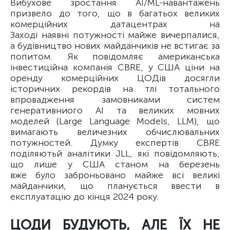
Вибухове зростання AI/ML-навантажень
призвело до того, що в багатьох великих
комерційних датацентрах на
Заході наявні потужності майже вичерпалися,
а будівництво нових майданчиків не встигає за
попитом. Як повідомляє американська
інвестиційна компанія CBRE, у США ціни на
оренду комерційних ЦОДів досягли
історичних рекордів на тлі тотального
впровадження замовниками систем
генеративниого AI та великих мовних
моделей (Large Language Models, LLM), що
вимагають величезних обчислювальних
потужностей. Думку експертів CBRE
поділяютьй аналітики JLL, які повідомляють,
що лише у США станом на березень
вже було заброньовано майже всі великі
майданчики, що планується ввести в
експлуатацію до кінця 2024 року.
ЦОДИ БУДУЮТЬ, АЛЕ ЇХ НЕ