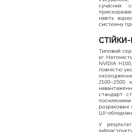
сучасних с
прискорювач
навіть відн
системну про
СТІЙКИ
Типовий сер
кг. Натоміст
NVIDIA H100
повністю ук
охолодження
2100–2500 
навантаженн
стандарт ст
посиленими 
розраховані
ШІ-обладнанн
У результа
інфраструк