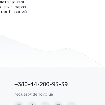
 дата-центри,
о вже зараз:
тал і точний
+380-44-200-93-39
request@denovo.ua