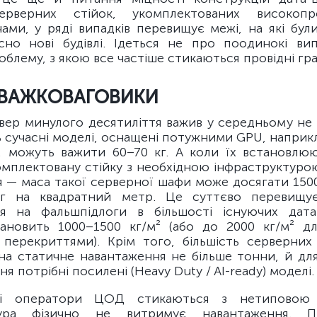
ерверних стійок, укомплектованих високопр
ами, у ряді випадків перевищує межі, на які були
осно нові будівлі. Ідеться не про поодинокі ви
блему, з якою все частіше стикаються провідні грав
-ВАЖКОВАГОВИКИ
вер минулого десятиліття важив у середньому не 
ь сучасні моделі, оснащені потужними GPU, наприк
, можуть важити 60–70 кг. А коли їх встановлюю
омплектовану стійку з необхідною інфраструктуро
 — маса такої серверної шафи може досягати 1500
кг на квадратний метр. Це суттєво перевищу
я на фальшпідлоги в більшості існуючих дата
ановить 1000–1500 кг/м² (або до 2000 кг/м² для
перекриттями). Крім того, більшість серверн
 на статичне навантаження не більше тонни, й дл
я потрібні посилені (Heavy Duty / AI-ready) моделі.
ті оператори ЦОД стикаються з нетиповою
тура фізично не витримує навантаження. П