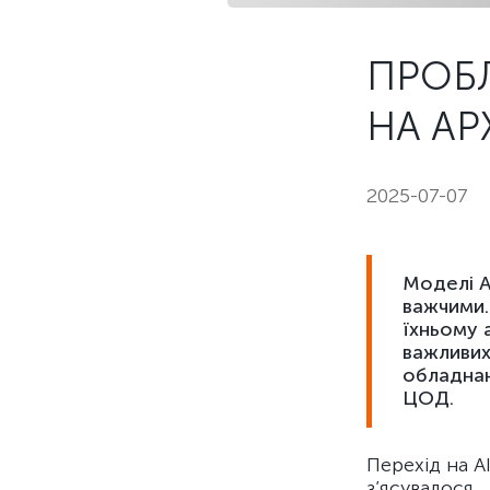
ПРОБЛ
НА АР
2025-07-07
Моделі A
важчими.
їхньому 
важливих
обладнан
ЦОД.
Перехід на A
з’ясувалося