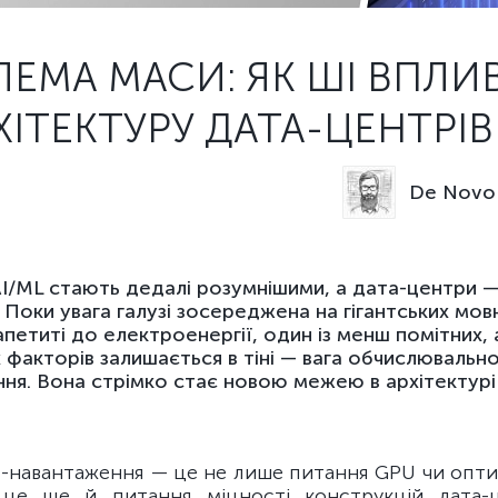
ЕМА МАСИ: ЯК ШІ ВПЛИ
ХІТЕКТУРУ ДАТА-ЦЕНТРІВ
De Novo 
I/ML стають дедалі розумнішими, а дата-центри —
 Поки увага галузі зосереджена на гігантських мов
апетиті до електроенергії, один із менш помітних,
 факторів залишається в тіні — вага обчислювальн
ня. Вона стрімко стає новою межею в архітектурі 
I-навантаження — це не лише питання GPU чи оптим
, це ще й питання міцності конструкцій дата-ц