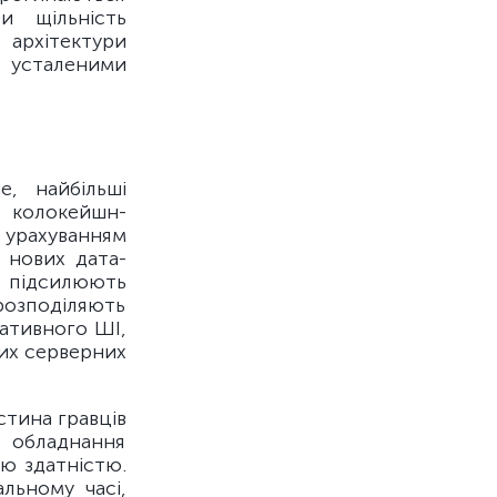
и щільність
 архітектури
 усталеними
, найбільші
 колокейшн-
 урахуванням
у нових дата-
 підсилюють
розподіляють
ративного ШІ,
ких серверних
стина гравців
 обладнання
ю здатністю.
льному часі,