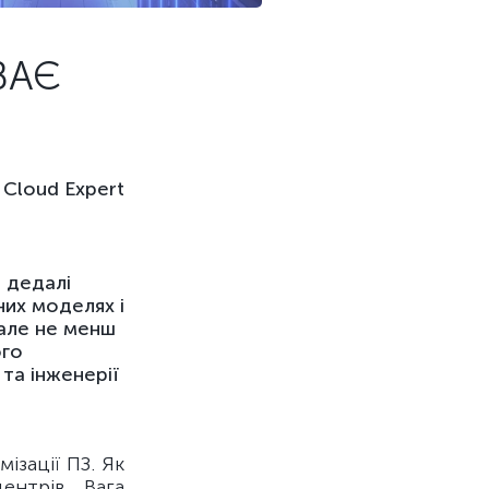
ВАЄ
Cloud Expert
 дедалі
них моделях і
 але не менш
ого
та інженерії
ізації ПЗ. Як
ентрів. Вага