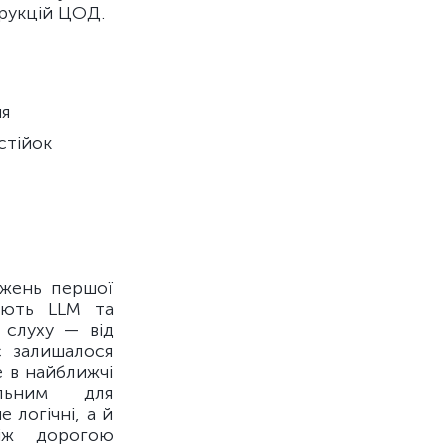
рукцій ЦОД.
ня
стійок
ажень першої
вають LLM та
 слуху — від
с залишалося
е в найближчі
льним для
логічні, а й
між дорогою