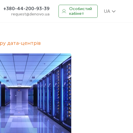
+380-44-200-93-39
Особистий
UA
кабінет
request@denovo.ua
ру дата-центрів