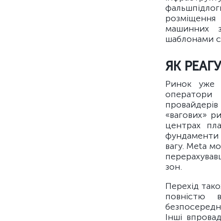
фальшпідло
розміщення 
машинних з
шаблонами с
ЯК РЕАГ
Ринок уже 
оператори 
провайдерів
«вагових» ри
центрах пл
фундаменти 
вагу. Meta м
перерахувавш
зон.
Перехід тако
повністю в
безпосередн
Інші впрова