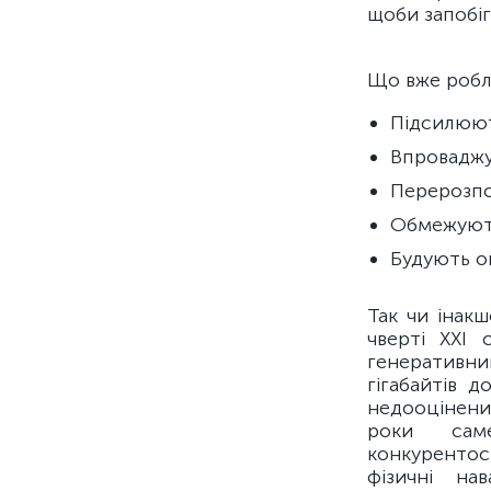
щоби запобі
Що вже робл
Підсилюют
Впроваджу
Перерозпо
Обмежують
Будують о
Так чи інак
чверті XXI 
генеративни
гігабайтів 
недооціненим
роки сам
конкурентос
фізичні на