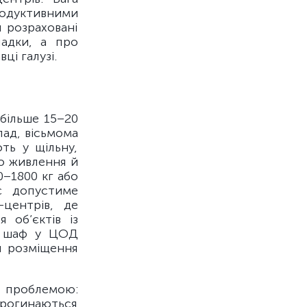
одуктивними
 розраховані
падки, а про
ці галузі.
більше 15–20
лад, вісьмома
ть у щільну,
ю живлення й
–1800 кг або
є допустиме
-центрів, де
 об’єктів із
их шаф у ЦОД
я розміщення
 проблемою:
рогинаються