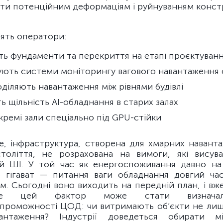
гти потенційним деформаціям і руйнуванням конст
ять оператори:
ь фундаменти та перекриття на етапі проєктуван
ють системи моніторингу вагового навантаження 
діляють навантаження між рівнями будівлі
 щільність AI-обладнання в старих залах
кремі зали спеціально під GPU-стійки
ше, інфраструктура, створена для хмарних навант
століття, не розрахована на вимоги, які вису
й ШІ. У той час як енергоспоживання давно на
до гігават — питання ваги обладнання довгий ча
. Сьогодні воно виходить на передній план, і вж
е цей фактор може стати визнача
проможності ЦОД: чи витримають об’єкти не лише 
вантаження? Індустрії доведеться обирати 