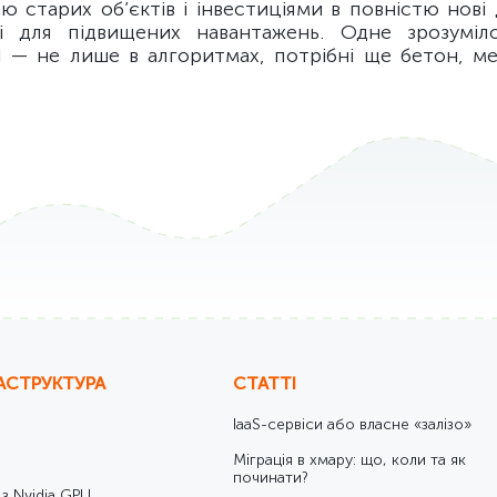
ю старих об’єктів і інвестиціями в повністю нові
і для підвищених навантажень. Одне зрозуміл
 — не лише в алгоритмах, потрібні ще бетон, ме
АСТРУКТУРА
СТАТТІ
IaaS-сервіси або власне «залізо»
Міграція в хмару: що, коли та як
починати?
 з Nvidia GPU