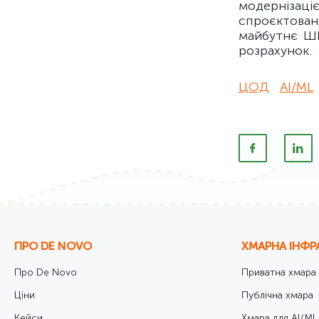
модернізаціє
спроєктован
майбутнє ШІ
розрахунок.
ЦОД
AI/ML
ПРО DE NOVO
ХМАРНА ІНФР
Про De Novo
Приватна хмара
Ціни
Публічна хмара
Кейси
Хмара для AI/ML