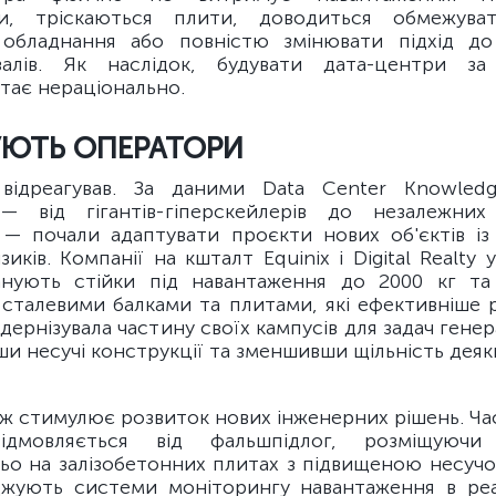
ги, тріскаються плити, доводиться обмежуват
обладнання або повністю змінювати підхід до
алів. Як наслідок, будувати дата-центри за
тає нераціонально.
УЮТЬ ОПЕРАТОРИ
відреагував. За даними Data Center Knowledge
— від гігантів-гіперскейлерів до незалежних
 — почали адаптувати проєкти нових об'єктів із
зиків. Компанії на кшталт Equinix і Digital Realty 
анують стійки під навантаження до 2000 кг та
сталевими балками та плитами, які ефективніше 
одернізувала частину своїх кампусів для задач гене
и несучі конструкції та зменшивши щільність дея
ж стимулює розвиток нових інженерних рішень. Ча
ідмовляється від фальшпідлог, розміщуючи
ьо на залізобетонних плитах з підвищеною несучо
джують системи моніторингу навантаження в реа