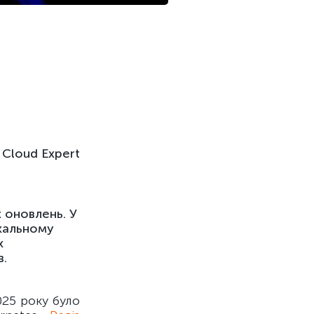
Cloud Expert
 оновлень. У
икальному
х
в.
025 року було