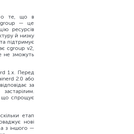
ло те, що в
 cgroup — це
цію ресурсів
ктуру й низку
 та підтримує
ає cgroup v2,
ше не зможуть
rd 1.x. Перед
nerd 2.0 або
відповідає за
застарілим.
, що спрощує
скільки етап
оваджує нові
 а з іншого —