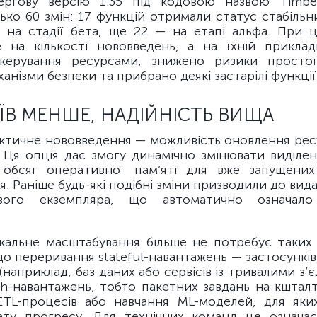
ергову версію 1.35 під кодовою назвою Timbe
ько 60 змін: 17 функцій отримали статус стабільних
 на стадії бета, ще 22 — на етапі альфа. При 
 на кількості нововведень, а на їхній прикладн
керування ресурсами, знижено ризики простої
ханізми безпеки та прибрано деякі застарілі функції
В МЕНШЕ, НАДІЙНІСТЬ ВИЩА
ктичне нововведення — можливість оновлення ресу
. Ця опція дає змогу динамічно змінювати виділен
 обсяг оперативної пам’яті для вже запущених
. Раніше будь-які подібні зміни призводили до вид
вого екземпляра, що автоматично означало
кальне масштабування більше не потребує таких 
о переривання stateful-навантажень — застосунків
(наприклад, баз даних або сервісів із тривалими з’
ch-навантажень, тобто пакетних завдань на кшталт
ETL-процесів або навчання ML-моделей, для яки
ату прогресу. Для технічних команд це означає