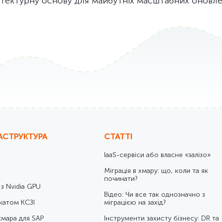
ітектурну основу для майбутніх масштабних оновле
АСТРУКТУРА
СТАТТІ
IaaS-сервіси або власне «залізо»
Міграція в хмару: що, коли та як
починати?
 з Nvidia GPU
Відео: Чи все так однозначно з
катом КСЗІ
міграцією на захід?
хмара для SAP
Інструменти захисту бізнесу: DR та