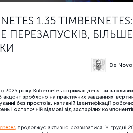
NETES 1.35 TIMBERNETES:
 ПЕРЕЗАПУСКІВ, БІЛЬШЕ
ЕКИ
De Novo 
ці 2025 року Kubernetes отримав десятки важливих
.35 акцент зроблено на практичних завданнях: верт
ванні без простоїв, нативній ідентифікації робочи
ень і остаточній відмові від застарілих компоненті
rnetes
продовжує активно розвиватися. У грудні 2