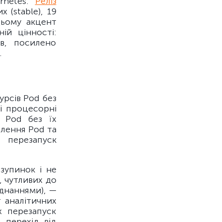
rnetes.
Реліз
 (stable), 19
цьому акцент
ій цінності:
в, посилено
.
рсів Pod без
і процесорні
 Pod без їх
алення Pod та
 перезапуск
зупинок і не
, чутливих до
єднаннями), —
 аналітичних
х перезапуск
 перехід від