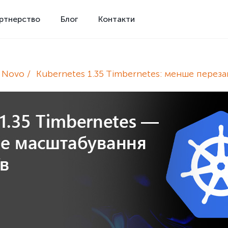
ртнерство
Блог
Контакти
e Novo
Kubernetes 1.35 Timbernetes: менше переза