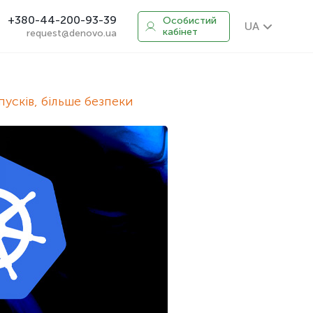
+380-44-200-93-39
Особистий
UA
кабінет
request@denovo.ua
пусків, більше безпеки