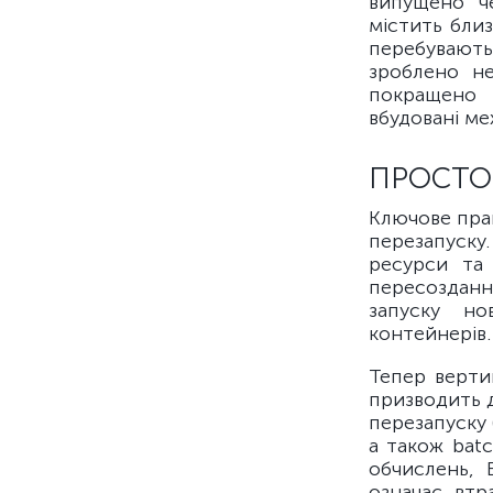
випущено ч
містить близ
перебувають
зроблено не
покращено 
вбудовані ме
ПРОСТОЇ
Ключове пра
перезапуску
ресурси та
пересоздання
запуску но
контейнерів.
Тепер верти
призводить д
перезапуску 
а також bat
обчислень, 
означає втр