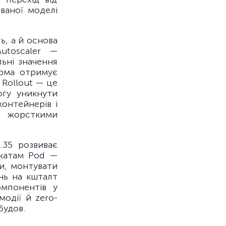
ваної моделі
ь, а й основа
utoscaler —
ьні значення
орма отримує
 Rollout — це
огу уникнути
онтейнерів і
з жорсткими
.35 розвиває
ікатам Pod —
ти, монтувати
нь на кшталт
омпонентів у
одії й zero-
будов.