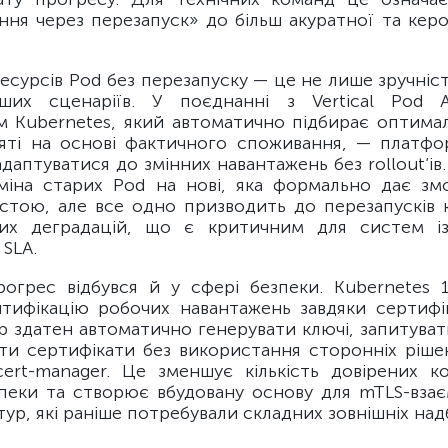
ння через перезапуск» до більш акуратної та керо
сурсів Pod без перезапуску — це не лише зручніст
іших сценаріїв. У поєднанні з Vertical Pod A
 Kubernetes, який автоматично підбирає оптимал
яті на основі фактичного споживання, — платф
даптуватися до змінних навантажень без rollout’ів.
міна старих Pod на нові, яка формально дає зм
стою, але все одно призводить до перезапусків к
них деградацій, що є критичним для систем і
SLA.
рогрес відбувся й у сфері безпеки. Kubernetes 1
нтифікацію робочих навантажень завдяки сертиф
р здатен автоматично генерувати ключі, запитува
ти сертифікати без використання сторонніх ріше
cert-manager. Це зменшує кількість довірених к
пеки та створює вбудовану основу для mTLS-взаєм
ктур, які раніше потребували складних зовнішніх над