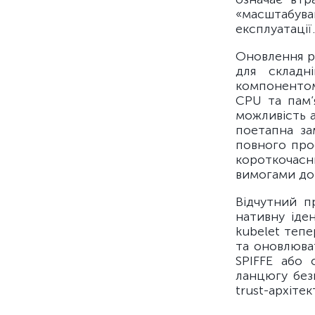
«масштабува
експлуатації.
Оновлення ре
для складн
компонентом
CPU та пам’
можливість а
поетапна за
повного про
короткочас
вимогами до 
Відчутний п
нативну іде
kubelet тепе
та оновлюва
SPIFFE або 
ланцюгу без
trust-архіте