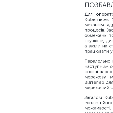
ПОЗБАВЛ
Для операт
Kubernetes 
механізм яд
процесів. За
обмежень, то
гнучкіше, ди
а вузли на с
працювати у 
Паралельно в
наступним о
новіші версі
мережеву м
Відтепер дл
мережевий с
Загалом Kub
еволюційног
можливості, 