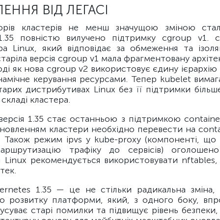
ЕННЯ ВІД ЛЕГАСІ
орів кластерів не менш значущою зміною ста
1.35 повністю вилучено підтримку cgroup v1.
ра Linux, який відповідає за обмеження та ізоля
старіла версія cgroup v1 мала фрагментовану архіте
ді як нова cgroup v2 використовує єдину ієрархію
намічне керування ресурсами. Тепер kubelet вимаг
тарих дистрибутивах Linux без її підтримки біль
складі кластера.
ерсія 1.35 стає останньою з підтримкою containe
новленням кластери необхідно перевести на contai
ї. Також режим ipvs у kube-proxy (компоненті, що 
аршрутизацію трафіку до сервісів) оголошено 
я Linux рекомендується використовувати nftables
тек.
ernetes 1.35 — це не стільки радикальна зміна, 
о розвитку платформи, який, з одного боку, впр
усуває старі помилки та підвищує рівень безпеки,