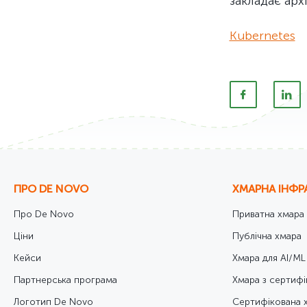
закладає арх
Kubernetes
ПРО DE NOVO
ХМАРНА ІНФР
Про De Novo
Приватна хмара
Ціни
Публічна хмара
Кейси
Хмара для AI/ML
Партнерська програма
Хмара з сертифі
Логотип De Novo
Cертифікована 