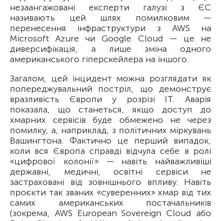
незаангажовані експерти галузі з ЄС
називають цей шлях помилковим —
перенесення інфраструктури з AWS на
Microsoft Azure чи Google Cloud — це не
диверсифікація, а лише зміна одного
американського гіперскейлера на іншого.
Загалом, цей інцидент можна розглядати як
попереджувальний постріл, що демонструє
вразливість Європи у розрізі ІТ. Аварія
показала, що станеться, якщо доступ до
хмарних сервісів буде обмежено не через
помилку, а, наприклад, з політичних міркувань
Вашингтона. Фактично це перший випадок,
коли вся Європа справді відчула себе в ролі
«цифрової колонії» — навіть найважливіші
державні, медичні, освітні сервіси не
застраховані від зовнішнього впливу. Навіть
проєкти так званих «суверенних» хмар від тих
самих американських постачальників
(зокрема, AWS European Sovereign Cloud або