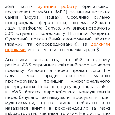
Збій навіть
зупинив роботу
британської
податкової служби (HMRC) та низки великих
банків (Lloyds, Halifax). Особливо сильно
постраждала сфера освіти, зокрема вийшла з
ладу платформа Canvas, яку використовують
50% студентів коледжів у Північній Америці.
Сумарний потенційний економічний збиток
(прямий та опосередкований), за
деякими
оцінками
, може сягати сотень мільярдів $.
Аналітики відзначають, що збій в одному
регіоні AWS спричинив світовий хаос не через
помилку Amazon, а через провал всієї IT-
галузі, яка заради економії масово
проігнорувала принцип міжрегіонального
резервування. Показово, що у відповідь на збої
в AWS багато європейських консультантів
передбачувано активізували просування ідеї
мультихмари, проте лише небагато хто
наважився вийти в рекомендаціях за межі
інфраструктур «великої трійки». Не дивно, що