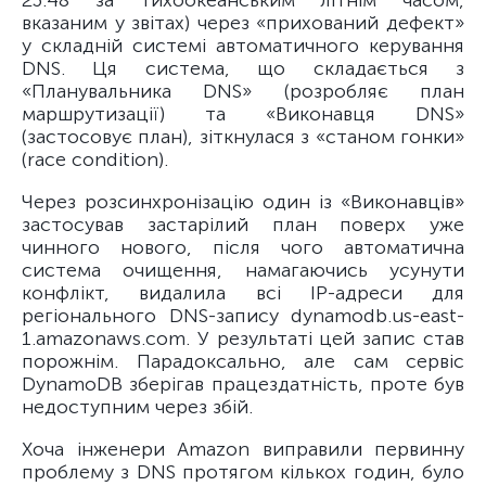
23:48 за тихоокеанським літнім часом,
вказаним у звітах) через «прихований дефект»
у складній системі автоматичного керування
DNS. Ця система, що складається з
«Планувальника DNS» (розробляє план
маршрутизації) та «Виконавця DNS»
(застосовує план), зіткнулася з «станом гонки»
(race condition).
Через розсинхронізацію один із «Виконавців»
застосував застарілий план поверх уже
чинного нового, після чого автоматична
система очищення, намагаючись усунути
конфлікт, видалила всі IP-адреси для
регіонального DNS-запису dynamodb.us-east-
1.amazonaws.com. У результаті цей запис став
порожнім. Парадоксально, але сам сервіс
DynamoDB зберігав працездатність, проте був
недоступним через збій.
Хоча інженери Amazon виправили первинну
проблему з DNS протягом кількох годин, було