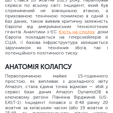
що стався 20 жовтня 2025 року, паралізував
сервіси по всьому світі. Інцидент, який був
спричинений не зовнішньою атакою, а
прихованою технічною помилкою в одній з
баз даних, також виявив критичну залежність
Європи від американських технологічних
гігантів. Аналітики з ЄС
б’ють на сполох
: доки
Європа покладається на гіперскейлерів зі
США, її базова інфраструктура залишається
заручником як технічних збоїв, так і
потенційного політичного тиску.
АНАТОМІЯ КОЛАПСУ
Первопричиною майже 15-годинного
простою, як випливає з докладного звіту
Amazon, стала єдина точка відмови — збій у
сервісі бази даних Amazon DynamoDB в
ключовому регіоні Північна Вірджинія (US-
EAST-1). Інцидент почався о 8:48 ранку 20
жовтня за київським часом (або 19 жовтня о