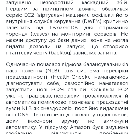
запущено незворотний каскадний збій.
Першим за принципом доміно обвалився
сервіс EC2 (віртуальні машини), оскільки його
внутрішня служба керування (DWFM) критично
залежить від DynamoDB для отримання
«оренд» (leases) на моніторинг серверів. Не
маючи доступу до бази даних, вона не могла
видати дозволи на запуск, що створило
гігантську чергу (backlog) завислих запитів.
Одночасно почалася відмова балансувальників
навантаження (NLB). Їхня система перевірки
працездатності (Health-Check), намагаючись
діагностувати себе, самостійно намагалася
запустити нові EC2-інстанси. Оскільки EC2
уже не працював, перевірки провалювалися, й
автоматика помилково позначала працездатні
вузли NLB як «нездорові», постійно видаляючи
їх із DNS. Це призвело до колапсу підключень,
доки інженери вручну не вимкнули
автоматику. У підсумку Amazon була змушена
глобально відключити проблемну