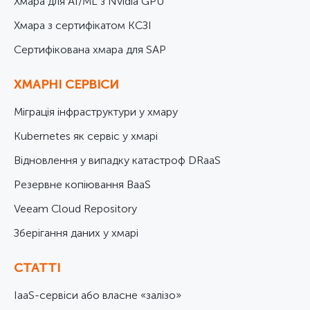
Хмара для AI/ML з Nvidia GPU
Хмара з сертифікатом КСЗІ
Cертифікована хмара для SAP
ХМАРНІ СЕРВІСИ
Міграція інфраструктури у хмару
Kubernetes як сервіс у хмарі
Відновлення у випадку катастроф DRaaS
Резервне копіювання BaaS
Veeam Cloud Repository
Зберігання даних у хмарі
СТАТТІ
IaaS-сервіси або власне «залізо»