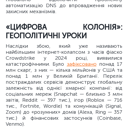
автоматизацію DNS до впровадження нових
захисних механізмів.
«ЦИФРОВА КОЛОНІЯ»:
ГЕОПОЛІТИЧНІ УРОКИ
Наслідки збою, який уже називають
найбільшим інтернет-колапсом з часів фіаско
Crowdstrike у 2024 році, виявилися
катастрофічними. Було
зафіксовано
понад 17
млн скарг, з них — кілька мільйонів у США та
понад 1 млн у Великій Британії. Перелік
постраждалих сервісів демонструє глобальну
залежність від однієї хмарної компанії: від
соціальних мереж (Snapchat — близько 3 млн
звітів, Reddit — 397 тис.), ігор (Roblox — 716
тис., Fortnite, Wordle) та комунікацій (Signal,
Zoom) до «розумних» домів (Alexa, Ring — 357
тис.) й фінансових застосунків (Coinbase,
Venmo).