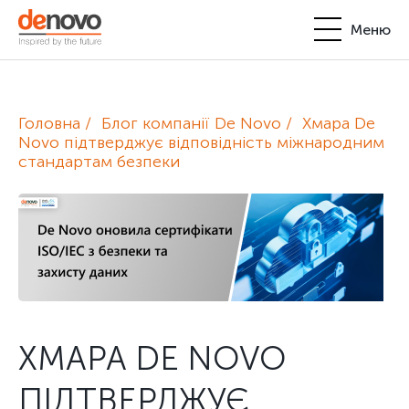
Меню
Продукти
Особистий кабінет
Головна
Блог компанії De Novo
Хмара De
De Novo
Novo підтверджує відповідність міжнародним
стандартам безпеки
+380-44-200-93-39
UA
EN
request@denovo.ua
Партнерство
Блог
Контакти
ХМАРА DE NOVO
ПІДТВЕРДЖУЄ