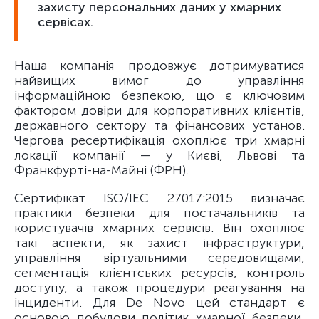
захисту персональних даних у хмарних
сервісах.
Наша компанія продовжує дотримуватися
найвищих вимог до управління
інформаційною безпекою, що є ключовим
фактором довіри для корпоративних клієнтів,
державного сектору та фінансових установ.
Чергова ресертифікація охоплює три хмарні
локації компанії — у Києві, Львові та
Франкфурті-на-Майні (ФРН).
Сертифікат ISO/IEC 27017:2015 визначає
практики безпеки для постачальників та
користувачів хмарних сервісів. Він охоплює
такі аспекти, як захист інфраструктури,
управління віртуальними середовищами,
сегментація клієнтських ресурсів, контроль
доступу, а також процедури реагування на
інциденти. Для De Novo цей стандарт є
основою побудови політик хмарної безпеки,