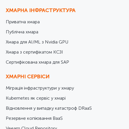
ХМАРНА ІНФРАСТРУКТУРА
Приватна хмара
Публічна хмара
Хмара для AI/ML з Nvidia GPU
Хмара з сертифікатом КСЗІ
Cертифікована хмара для SAP
ХМАРНІ СЕРВІСИ
Міграція інфраструктури у хмару
Kubernetes як сервіс у хмарі
Відновлення у випадку катастроф DRaaS
Резервне копіювання BaaS
Veeam Cloud Repository