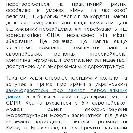
перетворюється на практичний ризик,
особливо в умовах війни та часткової
релокації цифрових сервісів за кордон. Закон
дозволяє американській владі вимагати дані
від хмарних провайдерів, які перебувають під
юрисдикцією США, незалежно від місця
зберігання. Це означає, що навіть якщо
українські компанії розміщують дані в
європейських регіонах гіперскейлерів,
критична інформація формально залишається
доступною для американських держструктур.
Така ситуація створює юридичну колізію та
вступає в пряме протиріччя з українським
законодавством про захист персональних
даних
та зобов’язаннями щодо гармонізації з
GDPR. Країна рухається у бік європейської
моделі, однак використовувані
інфраструктури можуть залишатися під дією
іноземної юрисдикції, непідконтрольної ні
Києву, ні Брюсселю, що суперечить загальній