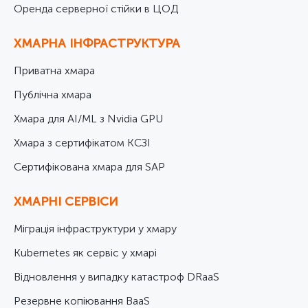
Оренда серверної стійки в ЦОД
ХМАРНА ІНФРАСТРУКТУРА
Приватна хмара
Публічна хмара
Хмара для AI/ML з Nvidia GPU
Хмара з сертифікатом КСЗІ
Cертифікована хмара для SAP
ХМАРНІ СЕРВІСИ
Міграція інфраструктури у хмару
Kubernetes як сервіс у хмарі
Відновлення у випадку катастроф DRaaS
Резервне копіювання BaaS