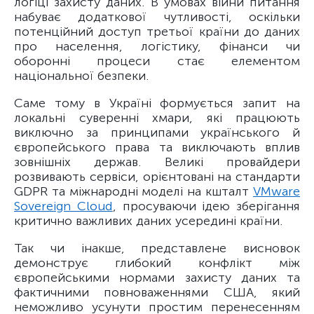
логіці захисту даних. В умовах війни питання
набуває додаткової чутливості, оскільки
потенційний доступ третьої країни до даних
про населення, логістику, фінанси чи
оборонні процеси стає елементом
національної безпеки.
Саме тому в Україні формується запит на
локальні суверенні хмари, які працюють
виключно за принципами українського й
європейського права та виключають вплив
зовнішніх держав. Великі провайдери
розвивають сервіси, орієнтовані на стандарти
GDPR та міжнародні моделі на кшталт
VMware
Sovereign Cloud
, просуваючи ідею зберігання
критично важливих даних усередині країни.
Так чи інакше, представлене висновок
демонструє глибокий конфлікт між
європейськими нормами захисту даних та
фактичними повноваженнями США, який
неможливо усунути простим перенесенням