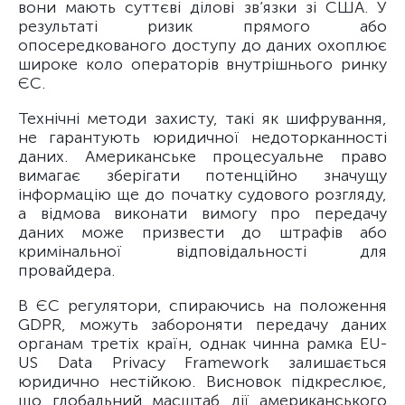
вони мають суттєві ділові зв’язки зі США. У
результаті ризик прямого або
опосередкованого доступу до даних охоплює
широке коло операторів внутрішнього ринку
ЄС.
Технічні методи захисту, такі як шифрування,
не гарантують юридичної недоторканності
даних. Американське процесуальне право
вимагає зберігати потенційно значущу
інформацію ще до початку судового розгляду,
а відмова виконати вимогу про передачу
даних може призвести до штрафів або
кримінальної відповідальності для
провайдера.
В ЄС регулятори, спираючись на положення
GDPR, можуть забороняти передачу даних
органам третіх країн, однак чинна рамка EU-
US Data Privacy Framework залишається
юридично нестійкою. Висновок підкреслює,
що глобальний масштаб дії американського