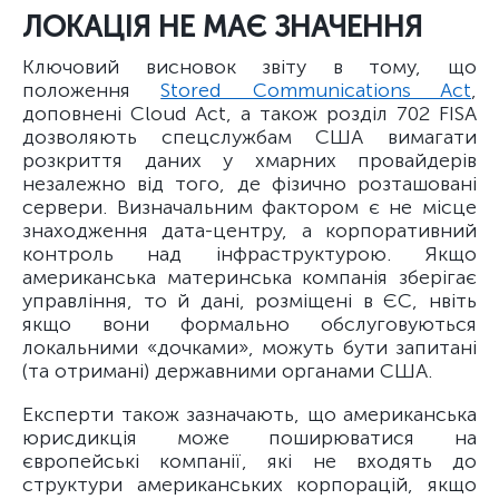
ЛОКАЦІЯ НЕ МАЄ ЗНАЧЕННЯ
Ключовий висновок звіту в тому, що
положення
Stored Communications Act
,
доповнені Cloud Act, а також розділ 702 FISA
дозволяють спецслужбам США вимагати
розкриття даних у хмарних провайдерів
незалежно від того, де фізично розташовані
сервери. Визначальним фактором є не місце
знаходження дата-центру, а корпоративний
контроль над інфраструктурою. Якщо
американська материнська компанія зберігає
управління, то й дані, розміщені в ЄС, нвіть
якщо вони формально обслуговуються
локальними «дочками», можуть бути запитані
(та отримані) державними органами США.
Експерти також зазначають, що американська
юрисдикція може поширюватися на
європейські компанії, які не входять до
структури американських корпорацій, якщо