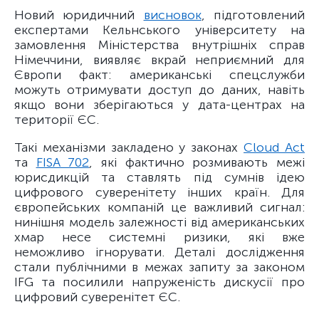
Новий юридичний
висновок
, підготовлений
експертами Кельнського університету на
замовлення Міністерства внутрішніх справ
Німеччини, виявляє вкрай неприємний для
Європи факт: американські спецслужби
можуть отримувати доступ до даних, навіть
якщо вони зберігаються у дата-центрах на
території ЄС.
Такі механізми закладено у законах
Cloud Act
та
FISA 702
, які фактично розмивають межі
юрисдикцій та ставлять під сумнів ідею
цифрового суверенітету інших країн. Для
європейських компаній це важливий сигнал:
нинішня модель залежності від американських
хмар несе системні ризики, які вже
неможливо ігнорувати. Деталі дослідження
стали публічними в межах запиту за законом
IFG та посилили напруженість дискусії про
цифровий суверенітет ЄС.