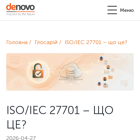
Меню
Продукти
Особистий кабінет
Головна
Глосарій
ISO/IEC 27701 – що це?
De Novo
+380-44-200-93-39
UA
EN
request@denovo.ua
Партнерство
Блог
Контакти
ISO/IEC 27701 – ЩО
ЦЕ?
2026-04-27