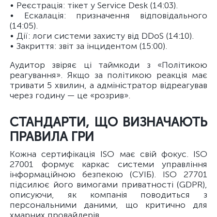
• Реєстрація: тікет у Service Desk (14:03).
• Ескалація: призначення відповідального
(14:05).
• Дії: логи системи захисту від DDoS (14:10).
• Закриття: звіт за інцидентом (15:00).
Аудитор звіряє ці таймкоди з «Політикою
реагування». Якщо за політикою реакція має
тривати 5 хвилин, а адміністратор відреагував
через годину — це «розрив».
СТАНДАРТИ, ЩО ВИЗНАЧАЮТЬ
ПРАВИЛА ГРИ
Кожна сертифікація ISO має свій фокус. ISO
27001 формує каркас системи управління
інформаційною безпекою (СУІБ). ISO 27701
підсилює його вимогами приватності (GDPR),
описуючи, як компанія поводиться з
персональними даними, що критично для
хмарних провайдерів.