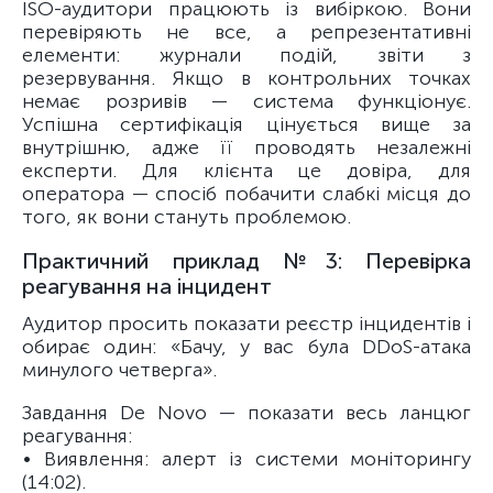
ISO-аудитори працюють із вибіркою. Вони
перевіряють не все, а репрезентативні
елементи: журнали подій, звіти з
резервування. Якщо в контрольних точках
немає розривів — система функціонує.
Успішна сертифікація цінується вище за
внутрішню, адже її проводять незалежні
експерти. Для клієнта це довіра, для
оператора — спосіб побачити слабкі місця до
того, як вони стануть проблемою.
Практичний приклад №3: Перевірка
реагування на інцидент
Аудитор просить показати реєстр інцидентів і
обирає один: «Бачу, у вас була DDoS-атака
минулого четверга».
Завдання De Novo — показати весь ланцюг
реагування:
• Виявлення: алерт із системи моніторингу
(14:02).