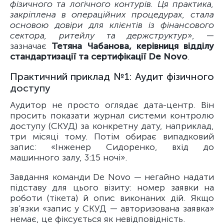
фізичного та логічного контурів. Ця практика,
закріплена в операційних процедурах, стала
основою довіри для клієнтів із фінансового
сектора, ритейлу та держструктур
», —
зазначає
Тетяна Чабанова, керівниця відділу
стандартизації та сертифікації De Novo
.
Практичний приклад №1: Аудит фізичного
доступу
Аудитор не просто оглядає дата-центр. Він
просить показати журнал системи контролю
доступу (СКУД) за конкретну дату, наприклад,
три місяці тому. Потім обирає випадковий
запис: «Інженер Сидоренко, вхід до
машинного залу, 3:15 ночі».
Завдання команди De Novo — негайно надати
підставу для цього візиту: номер заявки на
роботи (тікета) й опис виконаних дій. Якщо
зв’язки «запис у СКУД — авторизована заявка»
немає, це фіксується як невідповідність.