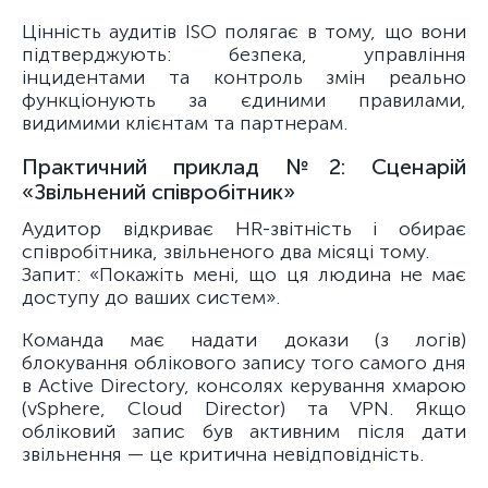
Цінність аудитів ISO полягає в тому, що вони
підтверджують: безпека, управління
інцидентами та контроль змін реально
функціонують за єдиними правилами,
видимими клієнтам та партнерам.
Практичний приклад №2: Сценарій
«Звільнений співробітник»
Аудитор відкриває HR-звітність і обирає
співробітника, звільненого два місяці тому.
Запит: «Покажіть мені, що ця людина не має
доступу до ваших систем».
Команда має надати докази (з логів)
блокування облікового запису того самого дня
в Active Directory, консолях керування хмарою
(vSphere, Cloud Director) та VPN. Якщо
обліковий запис був активним після дати
звільнення — це критична невідповідність.