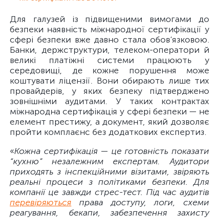
Для галузей із підвищеними вимогами до
безпеки наявність міжнародної сертифікації у
сфері безпеки вже давно стала обов’язковою.
Банки, держструктури, телеком-оператори й
великі платіжні системи працюють у
середовищі, де кожне порушення може
коштувати ліцензії. Вони обирають лише тих
провайдерів, у яких безпеку підтверджено
зовнішніми аудитами. У таких контрактах
міжнародна сертифікація у сфері безпеки — не
елемент престижу, а документ, який дозволяє
пройти комплаєнс без додаткових експертиз.
«
Кожна сертифікація — це готовність показати
“кухню” незалежним експертам. Аудитори
приходять з інспекційними візитами, звіряють
реальні процеси з політиками безпеки. Для
компанії це завжди стрес-тест. Під час аудитів
перевіряються
права доступу, логи, схеми
реагування, бекапи, забезпечення захисту