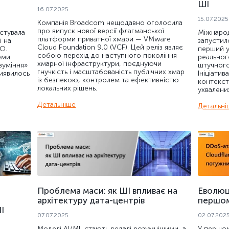
ШІ
16.07.2025
15.07.2025
Компанія Broadcom нещодавно оголосила
про випуск нової версії флагманської
естувала
Міжнарод
платформи приватної хмари — VMware
і на
запустил
Cloud Foundation 9.0 (VCF). Цей реліз являє
НО.
перший у
собою перехід до наступного покоління
еми:
реальног
хмарної інфраструктури, поєднуючи
зуміння»
штучного
гнучкість і масштабованість публічних хмар
виявилось
Ініціати
із безпекою, контролем та ефективністю
контекст
локальних рішень.
ухвалених
Детальніше
Детальні
Проблема маси: як ШІ впливає на
Еволюці
архітектуру дата-центрів
першом
І
07.07.2025
02.07.202
Моделі AI/ML стають дедалі розумнішими, а
У першом