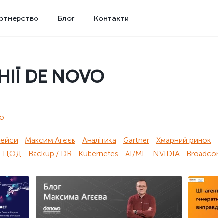
ртнерство
Блог
Контакти
ІЇ DE NOVO
vo
Кейси
Максим Агєєв
Аналітика
Gartner
Хмарний ринок
ЦОД
Backup / DR
Kubernetes
AI/ML
NVIDIA
Broadc