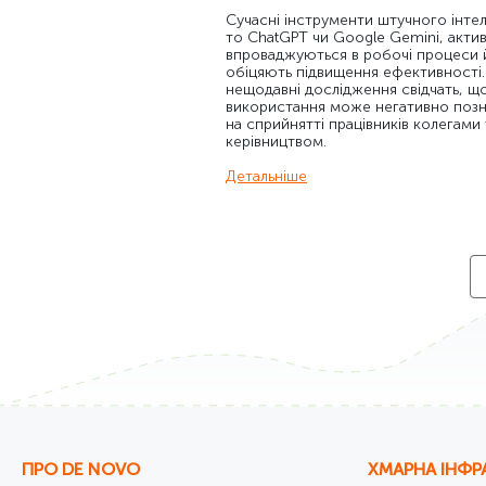
Сучасні інструменти штучного інтел
то ChatGPT чи Google Gemini, акти
впроваджуються в робочі процеси 
обіцяють підвищення ефективності
нещодавні дослідження свідчать, що
використання може негативно позн
на сприйнятті працівників колегами 
керівництвом.
Детальніше
ПРО DE NOVO
ХМАРНА ІНФР