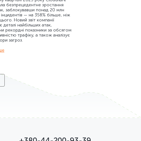
ала безпрецедентне зростання
к, заблокувавши понад 20 млн
 інцидентів — на 358% більше, ніж
 цього. Новий звіт компанії
є деталі найбільших атак,
и рекордні показники за обсягом
ивністю трафіку, а також аналізує
ори загроз.
ше
+380-44-200-93-39