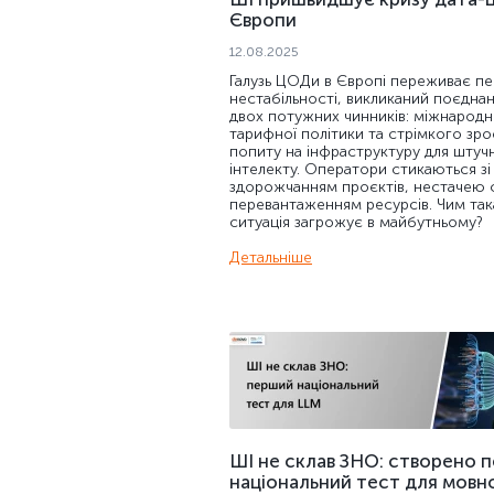
Європи
12.08.2025
Галузь ЦОДи в Європі переживає пе
нестабільності, викликаний поєдна
двох потужних чинників: міжнародн
тарифної політики та стрімкого зр
попиту на інфраструктуру для штуч
інтелекту. Оператори стикаються зі
здорожчанням проєктів, нестачею фа
перевантаженням ресурсів. Чим так
ситуація загрожує в майбутньому?
Детальніше
ШІ не склав ЗНО: створено 
національний тест для мовн