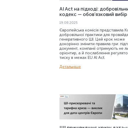
AI Act на підході: добровільн
кодекс — обов’язковий вибір
19.08.2025
Європейська комісія представила К
добровільної практики для провайде
генеративного ШІ. Цей крок може
докорінно змінити правила гри: під
документ, компанії отримують не 
орієнтир, а й послаблення регулят
тиску в межах EU AI Act.
Детальніше
ШІ пришвидшує кризу дата-ц