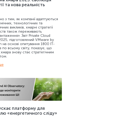
ії та нова реальність
5
но з тим, як компанії адаптуються
мічних, технологічних та
чних викликів, хмарні стратегії
ств також переживають
нтаження». Звіт Private Cloud
2025, підготовлений VMware by
 на основі опитування 1800 ІТ-
в по всьому світу, показує, що
 хмара знову стає стратегічним
том.
ше
пускає платформу для
лю «енергетичного сліду»