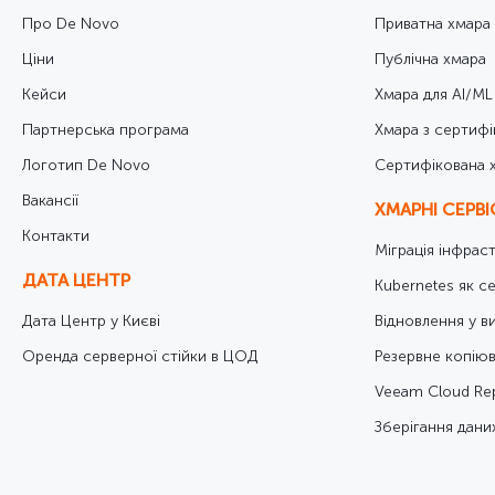
Про De Novo
Приватна хмара
Ціни
Публічна хмара
Кейси
Хмара для AI/ML
Партнерська програма
Хмара з сертифі
Логотип De Novo
Cертифікована 
Вакансії
ХМАРНІ СЕРВ
Контакти
Міграція інфрас
ДАТА ЦЕНТР
Kubernetes як се
Дата Центр у Києві
Відновлення у в
Оренда серверної стійки в ЦОД
Резервне копіюв
Veeam Cloud Rep
Зберігання даних