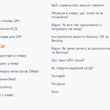
IaaS-сервіси або власне «залізо»
Міграція в хмару: що, коли та як
починати?
 з Nvidia GPU
Відео: Чи все так однозначно з
катом КСЗІ
міграцією на захід?
хмара для SAP
Інструменти захисту бізнесу: DR та
Backup
ІСИ
Відео: Як захиститись за допомого
та Backup?
труктури у хмару
Що таке GPU cloud?
рвіс у хмарі
Як обрати надійний ЦОД?
ипадку катастроф DRaaS
Глосарій
ання BaaS
Ресурси
ository
Блог
 у хмарі