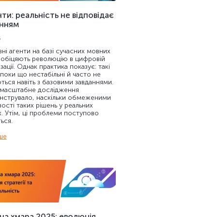
ти: реальність не відповідає
анням
5
вні агенти на базі сучасних мовних
обіцяють революцію в цифровій
ації. Однак практика показує: такі
поки що нестабільні й часто не
ться навіть з базовими завданнями.
 масштабне дослідження
струвало, наскільки обмеженими
ості таких рішень у реальних
х. Утім, ці проблеми поступово
ься.
ше
на хмара 2025: еволюція