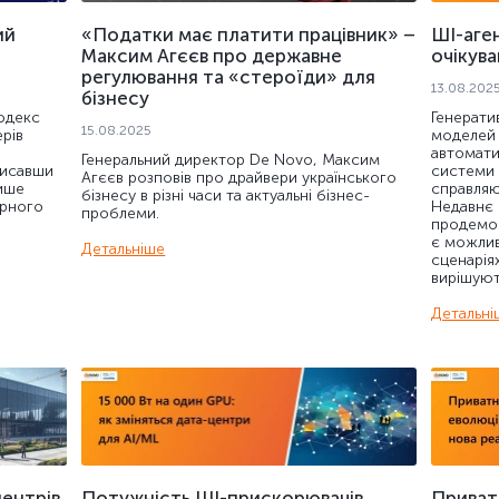
ий
«Податки має платити працівник» –
ШІ-аген
Максим Агєєв про державне
очікув
регулювання та «стероїди» для
13.08.202
бізнесу
одекс
Генерати
15.08.2025
рів
моделей 
автоматиз
Генеральний директор De Novo, Максим
писавши
системи 
Агєєв розповів про драйвери українського
лише
справляю
бізнесу в різні часи та актуальні бізнес-
орного
Недавнє
проблеми.
продемон
є можлив
Детальніше
сценарія
вирішуют
Детальні
ентрів
Потужність ШІ-прискорювачів
Приват