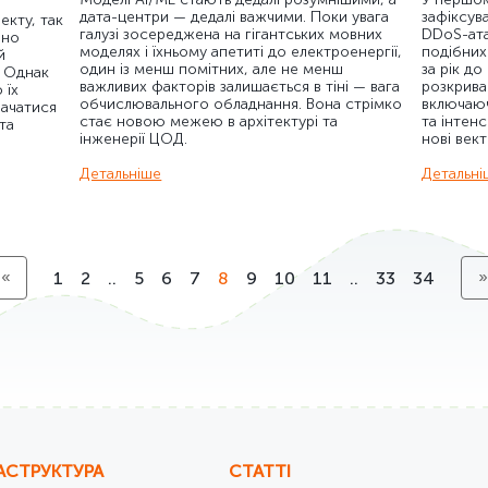
дата-центри — дедалі важчими. Поки увага
зафіксув
екту, так
галузі зосереджена на гігантських мовних
DDoS-ата
вно
моделях і їхньому апетиті до електроенергії,
подібних
й
один із менш помітних, але не менш
за рік до
. Однак
важливих факторів залишається в тіні — вага
розкрива
 їх
обчислювального обладнання. Вона стрімко
включаюч
ачатися
стає новою межею в архітектурі та
та інтенс
та
інженерії ЦОД.
нові вект
Детальніше
Детальні
«
»
1
2
..
5
6
7
8
9
10
11
..
33
34
АСТРУКТУРА
СТАТТІ