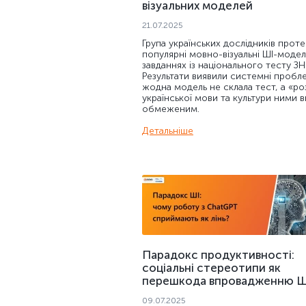
візуальних моделей
21.07.2025
Група українських дослідників прот
популярні мовно-візуальні ШІ-модел
завданнях із національного тесту З
Результати виявили системні пробл
жодна модель не склала тест, а «ро
української мови та культури ними 
обмеженим.
Детальніше
Парадокс продуктивності:
соціальні стереотипи як
перешкода впровадженню Ш
09.07.2025