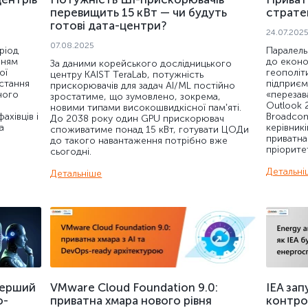
перевищить 15 кВт — чи будуть
стратег
готові дата-центри?
24.07.202
07.08.2025
ріод
Паралель
нням
до еконо
За даними корейського дослідницького
ої
геополіти
центру KAIST TeraLab, потужність
остання
підприєм
прискорювачів для задач AI/ML постійно
ного
«перезава
зростатиме, що зумовлено, зокрема,
Outlook 
новими типами високошвидкісної памʼяті.
хівців і
Broadcom
До 2038 року один GPU прискорювач
а
керівникі
споживатиме понад 15 кВт, готувати ЦОДи
приватна
до такого навантаження потрібно вже
пріорите
сьогодні.
Детальні
Детальніше
перший
VMware Cloud Foundation 9.0:
IEA за
о-
приватна хмара нового рівня
контро