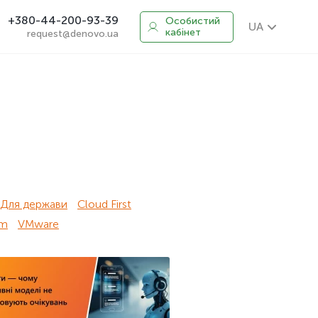
+380-44-200-93-39
Особистий
UA
кабінет
request@denovo.ua
Для держави
Cloud First
om
VMware