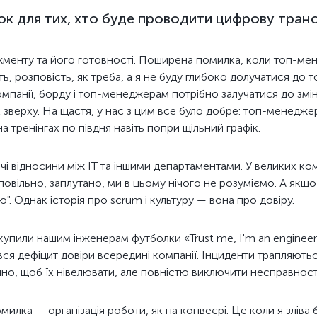
ок для тих, хто буде проводити цифрову тран
джменту та його готовності. Поширена помилка, коли топ-м
ть, розповість, як треба, а я не буду глибоко долучатися до т
омпанії, борду і топ-менеджерам потрібно залучатися до змін 
 зверху. На щастя, у нас з цим все було добре: топ-менедже
а тренінгах по півдня навіть попри щільний графік.
чі відносини між IT та іншими департаментами. У великих ко
е повільно, заплутано, ми в цьому нічого не розуміємо. А якщ
". Однак історія про scrum і культуру — вона про довіру.
упили нашим інженерам футболки «Trust me, I'm an engineer»
вся дефіцит довіри всередині компанії. Інциденти трапляють
но, щоб їх нівелювати, але повністю виключити несправност
илка — організація роботи, як на конвеєрі. Це коли я зліва б