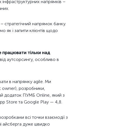
х інфраструктурних напрямків –
аних.
– стратегічний напрямок банку.
мо як і запити клієнтів щодо
е працювати тільки над
від аутсорсингу, особливо в
ати в напрямку agile. Ми
ct owner), розробники,
ий додаток ПУМБ Online, який з
pp Store та Google Play — 4,8.
зробками всі точки взаємодії з
ні айсберга дуже швидко