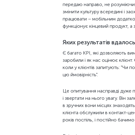
передаю направо, не розуміючи,
змінити культуру всередині і з
працювати – мобільним додатком
функціонує кінцевий продукт, а
Яких результатів вдалос
Є багато КРІ, які дозволяють в
заробили і як нас оцінює клієнт
коли у клієнтів запитують: "Чи
цю ймовірність".
Це опитування насправді дуже п
і звертати на нього увагу. Він за
в зручних вони місцях знаходять
клієнта обслужили в контакт-цен
років поспіль, і постійно бачимо