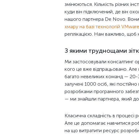
змінюються. Кількість різних ін
куди він підключений, де він ох
нашого партнера De Novo. Вони 
хмару на базі технологій VMwar
реплікацією. Нам важливо, щоб н
З якими труднощами зітк
Ми застосовували консалтинг ор
кого це вже відпрацьовано. Але 
багато невеликих команд — 20-30
залучені 1000 осіб, які постійн
розробками програмного забезпе
— ми знайшли партнера, який доп
Класична складність в процесі р
Але це допомагає навчитися роби
на що витратити ресурс розробник