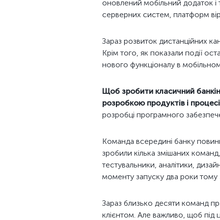
оновлений мобільний додаток і 
серверних систем, платформ вірт
Зараз розвиток дистанційних ка
Крім того, як показали події ост
нового функціоналу в мобільному
Щоб зробити класичний банкінг
розробкою продуктів і процесі
розробці програмного забезпече
Команда всередині банку повинн
зробили кілька змішаних команд,
тестувальники, аналітики, дизай
моменту запуску два роки тому
Зараз близько десяти команд пр
клієнтом. Але важливо, щоб під 