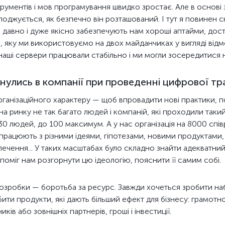
струментів і мов програмування швидко зростає. Але в основі
олоджується, як безпечно він розташований. І тут я повинен 
давно і дуже якісно забезпечують нам хороші аптайми, дос
e
, яку ми використовуємо на двох майданчиках у вигляді від
аші сервери працювали стабільно і ми могли зосередитися на
нулись в компанії при проведенні цифрової т
ганізаційного характеру — щоб впровадити нові практики, по
на ринку не так багато людей і компаній, які проходили таки
 людей, до 100 максимум. А у нас організація на 8000 співр
о працюють з різними ідеями, гіпотезами, новими продуктами,
чення... У таких масштабах було складно знайти адекватни
оміг нам розгорнути цю ідеологію, пояснити її самим собі.
озробки — боротьба за ресурс. Завжди хочеться зробити наба
ти продукти, які дають більший ефект для бізнесу: грамотно
ів або зовнішніх партнерів, гроші і інвестиції.