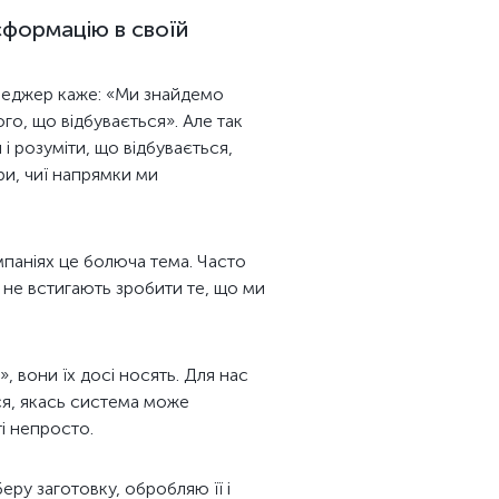
сформацію в своїй
енеджер каже: «Ми знайдемо
ого, що відбувається». Але так
і розуміти, що відбувається,
ри, чиї напрямки ми
мпаніях це болюча тема. Часто
о не встигають зробити те, що ми
, вони їх досі носять. Для нас
ся, якась система може
і непросто.
еру заготовку, обробляю її і