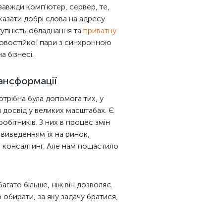
 завжди комп'ютер, сервер, те,
сказати добрі слова на адресу
тупність обладнання та
приватну
мовостійкої пари з синхронною
 бізнесі.
рансформації
трібна була допомога тих, у
й досвід у великих масштабах. Є
обітників. З них в процес змін
 виведенням їх на ринок,
й консалтинг. Але нам пощастило
гато більше, ніж він дозволяє.
 обирати, за яку задачу братися,