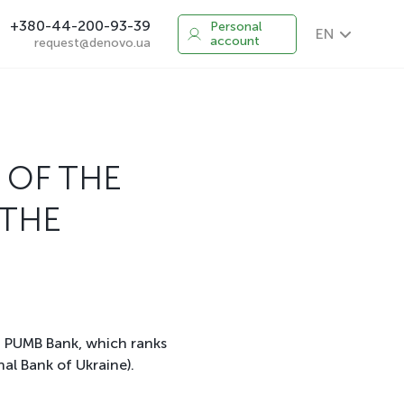
+380-44-200-93-39
Personal
EN
account
request@denovo.ua
 OF THE
 THE
t PUMB Bank, which ranks
al Bank of Ukraine).