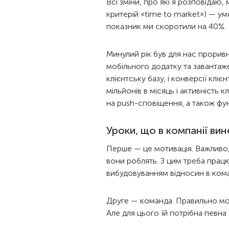
Всі зміни, про які я розповідаю
критерій «time to market») — умо
показник ми скоротили на 40%.
Минулий рік був для нас прорив
мобільного додатку та завантаж
клієнтську базу, і конверсії клі
мільйонів в місяць і активність к
на push-сповіщення, а також фун
Уроки, що в компанії ви
Перше — це мотивація. Важливо,
вони роблять. З цим треба працю
вибудовуванням відносин в кома
Друге — команда. Правильно мо
Але для цього їй потрібна певна