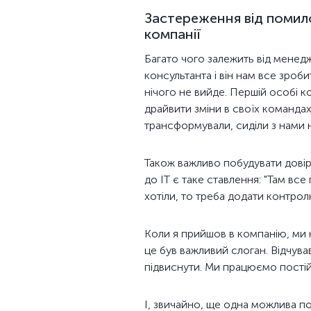
Застереження від помил
компанії
Багато чого залежить від мене
консультанта і він нам все зроби
нічого не вийде. Першій особі к
драйвити зміни в своїх командах
трансформували, сиділи з нами н
Також важливо побудувати довір
до IT є таке ставлення: "Там вс
хотіли, то треба додати контролю
Коли я прийшов в компанію, ми к
це був важливий слоган. Відчува
підвиснути. Ми працюємо постій
І, звичайно, ще одна можлива пом