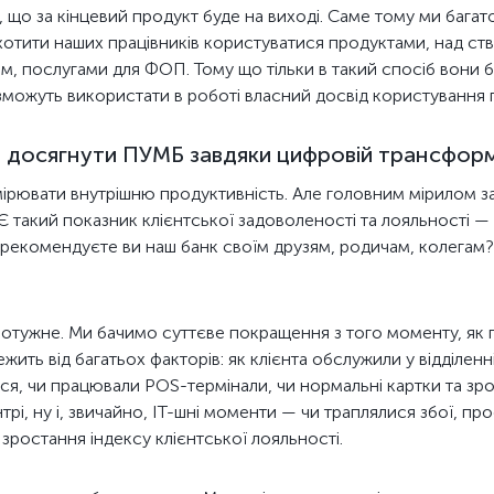
 що за кінцевий продукт буде на виході. Саме тому ми бага
аохотити наших працівників користуватися продуктами, над с
, послугами для ФОП. Тому що тільки в такий спосіб вони бу
 зможуть використати в роботі власний досвід користування 
ь досягнути ПУМБ завдяки цифровій трансформ
имірювати внутрішню продуктивність. Але головним мірилом з
. Є такий показник клієнтської задоволеності та лояльності 
 порекомендуєте ви наш банк своїм друзям, родичам, колегам
отужне. Ми бачимо суттєве покращення з того моменту, як 
лежить від багатьох факторів: як клієнта обслужили у відділен
ся, чи працювали РОS-термінали, чи нормальні картки та зро
трі, ну і, звичайно, ІТ-шні моменти — чи траплялися збої, п
 зростання індексу клієнтської лояльності.