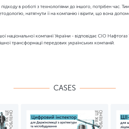
ідходу в роботі з технологіями до іншого, потрібен час. Тим 
одологію, натягнути її на компанію і вірити, що вона допом
ої національної компанії України - відповідає CIO Нафтогаз
пішної трансформації передових українських компаній.
CASES