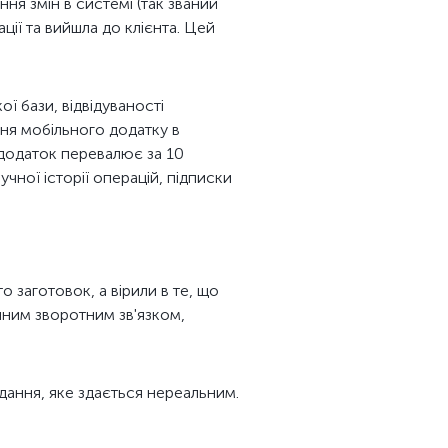
ня змін в системі (так званий
ації та вийшла до клієнта. Цей
ї бази, відвідуваності
ння мобільного додатку в
 в додаток перевалює за 10
ручної історії операцій, підписки
 заготовок, а вірили в те, що
йним зворотним зв'язком,
ання, яке здається нереальним.