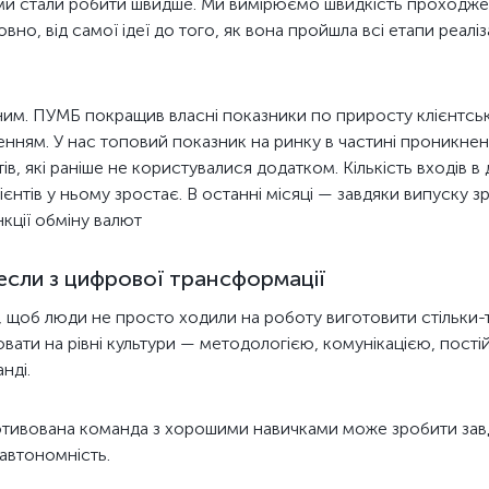
, ми стали робити швидше. Ми вимірюємо швидкість проходжен
вно, від самої ідеї до того, як вона пройшла всі етапи реаліз
ним. ПУМБ покращив власні показники по приросту клієнтсько
енням. У нас топовий показник на ринку в частині проникне
єнтів, які раніше не користувалися додатком. Кількість входів
лієнтів у ньому зростає. В останні місяці — завдяки випуску з
кції обміну валют
несли з цифрової трансформації
 щоб люди не просто ходили на роботу виготовити стільки-то
вати на рівні культури — методологією, комунікацією, пості
нді.
тивована команда з хорошими навичками може зробити завд
 автономність.