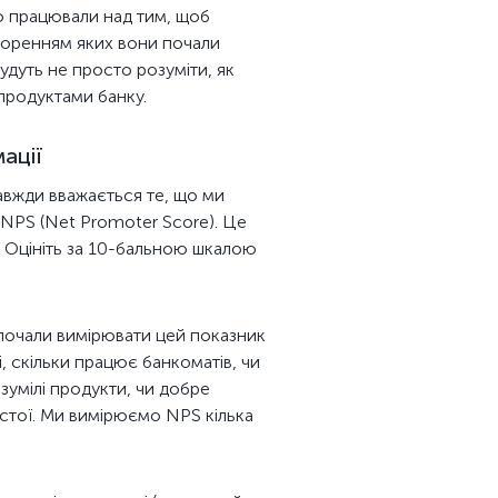
то працювали над тим, щоб
творенням яких вони почали
дуть не просто розуміти, як
продуктами банку.
ації
авжди вважається те, що ми
— NPS (Net Promoter Score). Це
? Оцініть за 10-бальною шкалою
почали вимірювати цей показник
ні, скільки працює банкоматів, чи
зумілі продукти, чи добре
ростої. Ми вимірюємо NPS кілька