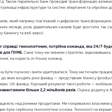
т.д. Також паралельно банк проводив трансформацію велики
уалізації інфраструктури та систем зберігання та обробки д
налів, який напряму пов’язаний з цифровою трансформацією 
анніх місяців, роль діджитальних каналів буде зростати, так са
 банкінгу та веб-версії.
 справді технологічним, потрібна команда, яка 24/7 буд
в для ПУМБ.
Саме тому ми змінили стратегію, відмовившись 
ння, на користь in-house команд.
а бути гнучкою і вміти адаптуватися. Тому ми почали працюв
 до яких входять різні фахівці — представник бізнесу (produ
нери, UX-фахівці. Хороший результат такої роботи — мобільн
завантажили більше 2,2 мільйонів разів.
Оцінка додатку в A
ацюють над різними продуктами. Ми покриваємо власними ро
цим була серйозна технологічна основа. Технології на верши