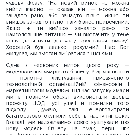
чудову фразу: “На новий ринок не можна
вийти вчасно, — сказав він, — можна або
занадто рано, або занадто пізно. Якщо ти
вийшов занадто пізно, твій бізнес приречений.
Якщо ж ти вийшов занадто рано, то
найголовніше питання — чи вистачить у тебе
кешу дотягнути до часу зростання ринку”.
Хороший був дядько, розумний. Нас Бог
милував, ми змогли вибратися з цієї ями.
Одна з червоних ниток цього року —
моделювання хмарного бізнесу. В архіві пошти
— полотна листування, присвяченого
технологічній, організаційній, фінансовій і
маркетинговій моделям. Під час запуску Хмари
ми в повному обсязі використали досвід
проєкту ЦОД, усі удачі й помилки того
підходу. Думаю, такі енерговитрати
багаторазово окупили себе в наступні роки.
Взагалі, ми надзвичайно довго куштували цю
нову модель бізнесу на смак, перш ніж
заробили першу гривню доходу. У результаті