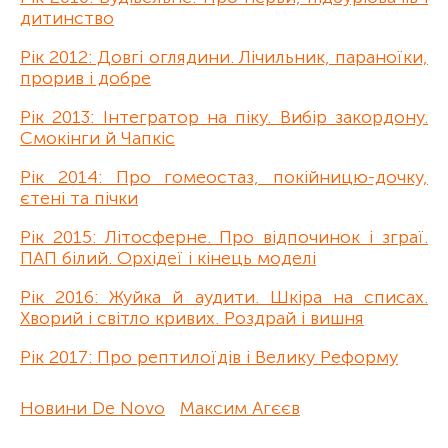
дитинство
Рік 2012: Довгі оглядини. Лічильник, параноїки,
прорив і добре
Рік 2013: Інтегратор на піку. Вибір закордону.
Смокінги й Чапкіс
Рік 2014: Про гомеостаз, покійницю-дочку,
єтені та пічки
Рік 2015: Літосферне. Про відпочинок і зграї.
ПАП білий. Орхідеї і кінець моделі
Рік 2016: Жуйка й аудити. Шкіра на списах.
Хворий і світло кривих. Роздрай і вишня
Рік 2017: Про рептилоїдів і Велику Реформу
Новини De Novo
Максим Агєєв