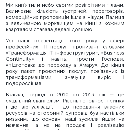
Ми кип’ятили небо своїми розігрітими тілами.
Величезна кількість зустрічей, переговорів,
комерційних пропозицій ішла в нікуди. Палиця
з величезною морквищем на кінці з кожним
кварталом ставала дедалі довшою.
Усі наші презентації того року у сфері
професійних ІТ-послуг пронизані словами
«Трансформація ІТ-інфраструктури», «Business
Continuity» і навіть, прости Господи,
«підготовка до переходу в Хмару». До кінця
року пакет проєктних послуг, пов’язаних із
трансформаціями, значуще виріс і
подорослішав.
Взагалі, період із 2010 по 2013 рік — це
суцільний євангелізм. Рівень готовності ринку
і до віртуалізації, і до передання власних
ресурсів на сторонній супровід був настільки
низьким, що основні наші зусилля йшли на
навчання, а не на продаж і реалізацію