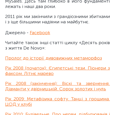
MySales. Десь там глибоко в його фундаменті
лежать і наші два роки.
2011 рік ми закінчили з грандіозними збитками
і з іще більшими надіями на майбутнє.
Джерело -
Facebook
Читайте також інші статті циклу «Десять років
з життя De Novo»:
Пролог до історії дивовижних метаморфоз
Рік 2008 (початок): Єгипетські тези. Піонери з
факсом. Літнє марево
Рік 2008 (закінчення): Віскі та звернення.
Діаманти у двірницькій. Сорок золотих і нуль
Рік 2009: Метафізика софту. Танці з грошима.
ЦОД у клубі
Рік 2010: Будівельне. Про нерви, підбурювачів і