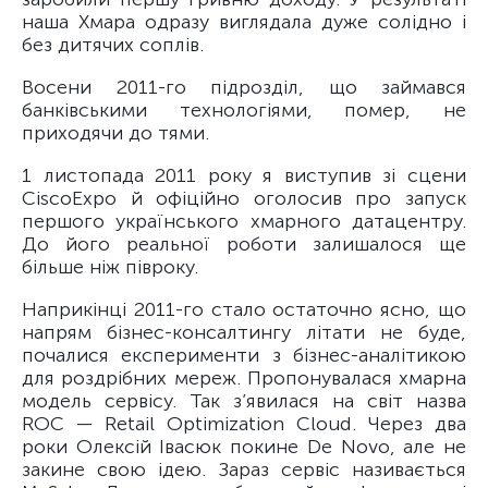
наша Хмара одразу виглядала дуже солідно і
без дитячих соплів.
Восени 2011-го підрозділ, що займався
банківськими технологіями, помер, не
приходячи до тями.
1 листопада 2011 року я виступив зі сцени
CiscoExpo й офіційно оголосив про запуск
першого українського хмарного датацентру.
До його реальної роботи залишалося ще
більше ніж півроку.
Наприкінці 2011-го стало остаточно ясно, що
напрям бізнес-консалтингу літати не буде,
почалися експерименти з бізнес-аналітикою
для роздрібних мереж. Пропонувалася хмарна
модель сервісу. Так з’явилася на світ назва
ROC — Retail Optimization Cloud. Через два
роки Олексій Івасюк покине De Novo, але не
закине свою ідею. Зараз сервіс називається