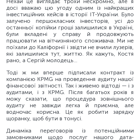
Нехай це виглядає трохи нескромно, але я
досі вважаю цю угоду одним із найкращих
інвестиційних кейсів в історії ІТ-України. Було
залучено першокласних інвесторів, усі до
останньої копійки гроші залишилися в Україні,
були вкладені у справу й продовжують
працювати на вітчизняного споживача. Ми не
поїхали до Каліфорнії і звідти не вчили лузерів,
які залишилися тут, життю. Як кажуть, Костя
рано, а Сергій молодець...
Тоді ж ми вперше підписали контракт із
компанією KPMG на проведення аудиту нашої
фінансової звітності. Так і живемо відтоді — і з
аудитами, і з KPMG. Після багатьох років я
можу сказати, що процедура зовнішнього
аудиту не завжди легка й приємна, але
водночас корисна. Це як робити зарядку
щоранку, щоб бути в тонусі.
Динаміка переговорів із потенційними
замовниками щодо послуг нашого дата-