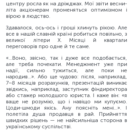
центру росла як на дріжджах. Мої звіти весни-
літа акціонерам променяться оптимізмом і
вірою в людство.
Здавалося, ось-ось і гроші хлинуть рікою. Але
все в нашій славній країні робиться повільно, з
великої літери Х. Місяці й квартали
переговорів про одне й те саме.
«…Воно, звісно, так і дуже все подобається,
але треба почекати. Менеджмент уже при
надії, сильно тужиться, але поки не
народив…». Або ще чудово: після, наприклад,
7–8 місяців розрахунків, презентацій виникає
звідкись, наприклад, заступник фіндиректора
або стажер молодшого юриста. І каже він: «я
ваще не розумію, що і навіщо ми купуємо.
Цоди-шмоди якісь. Ану поясніть мені…». І
полетіла душа продавця в рай. Прийняття
швидких рішень — не найсильніша сторона в
українському суспільстві.