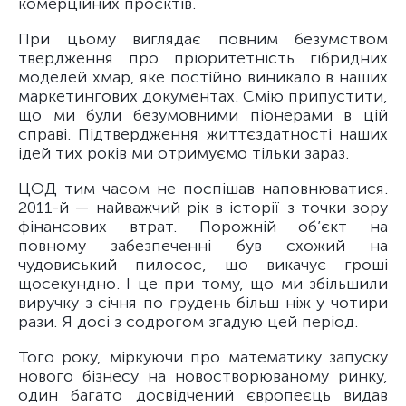
комерційних проєктів.
При цьому виглядає повним безумством
твердження про пріоритетність гібридних
моделей хмар, яке постійно виникало в наших
маркетингових документах. Смію припустити,
що ми були безумовними піонерами в цій
справі. Підтвердження життєздатності наших
ідей тих років ми отримуємо тільки зараз.
ЦОД тим часом не поспішав наповнюватися.
2011-й — найважчий рік в історії з точки зору
фінансових втрат. Порожній об’єкт на
повному забезпеченні був схожий на
чудовиський пилосос, що викачує гроші
щосекундно. І це при тому, що ми збільшили
виручку з січня по грудень більш ніж у чотири
рази. Я досі з содрогом згадую цей період.
Того року, міркуючи про математику запуску
нового бізнесу на новостворюваному ринку,
один багато досвідчений європеєць видав