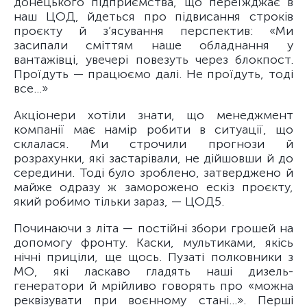
донецького підприємства, що переїжджає в
наш ЦОД, йдеться про підвисання строків
проєкту й з’ясування перспектив: «Ми
засипали сміттям наше обладнання у
вантажівці, увечері повезуть через блокпост.
Проїдуть — працюємо далі. Не проїдуть, тоді
все…»
Акціонери хотіли знати, що менеджмент
компанії має намір робити в ситуації, що
склалася. Ми строчили прогнози й
розрахунки, які застарівали, не дійшовши й до
середини. Тоді було зроблено, затверджено й
майже одразу ж заморожено ескіз проєкту,
який робимо тільки зараз, — ЦОД5.
Починаючи з літа — постійні збори грошей на
допомогу фронту. Каски, мультиками, якісь
нічні приціли, ще щось. Пузаті полковники з
МО, які ласкаво гладять наші дизель-
генератори й мрійливо говорять про «можна
реквізувати при воєнному стані…». Перші