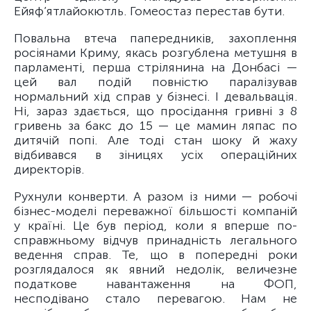
Ейяф’ятлайокютль. Гомеостаз перестав бути.
Повальна втеча папередників, захоплення
росіянами Криму, якась розгублена метушня в
парламенті, перша стрілянина на Донбасі —
цей вал подій повністю паралізував
нормальний хід справ у бізнесі. І девальвація.
Ні, зараз здається, що просідання гривні з 8
гривень за бакс до 15 — це мамин ляпас по
дитячій попі. Але тоді стан шоку й жаху
відбивався в зіницях усіх операційних
директорів.
Рухнули конверти. А разом із ними — робочі
бізнес-моделі переважної більшості компаній
у країні. Це був період, коли я вперше по-
справжньому відчув принадність легального
ведення справ. Те, що в попередні роки
розглядалося як явний недолік, величезне
податкове навантаження на ФОП,
несподівано стало перевагою. Нам не