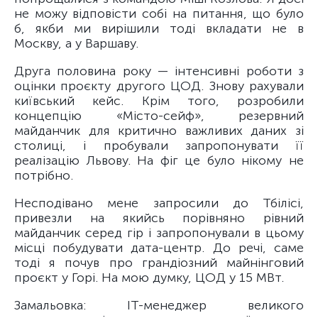
не можу відповісти собі на питання, що було
б, якби ми вирішили тоді вкладати не в
Москву, а у Варшаву.
Друга половина року — інтенсивні роботи з
оцінки проєкту другого ЦОД. Знову рахували
київський кейс. Крім того, розробили
концепцію «Місто-сейф», резервний
майданчик для критично важливих даних зі
столиці, і пробували запропонувати її
реалізацію Львову. На фіг це було нікому не
потрібно.
Несподівано мене запросили до Тбілісі,
привезли на якийсь порівняно рівний
майданчик серед гір і запропонували в цьому
місці побудувати дата-центр. До речі, саме
тоді я почув про грандіозний майнінговий
проєкт у Горі. На мою думку, ЦОД у 15 МВт.
Замальовка: ІТ-менеджер великого