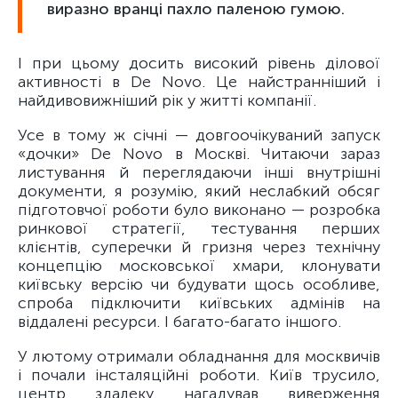
виразно вранці пахло паленою гумою.
І при цьому досить високий рівень ділової
активності в De Novo. Це найстранніший і
найдивовижніший рік у житті компанії.
Усе в тому ж січні — довгоочікуваний запуск
«дочки» De Novo в Москві. Читаючи зараз
листування й переглядаючи інші внутрішні
документи, я розумію, який неслабкий обсяг
підготовчої роботи було виконано — розробка
ринкової стратегії, тестування перших
клієнтів, суперечки й гризня через технічну
концепцію московської хмари, клонувати
київську версію чи будувати щось особливе,
спроба підключити київських адмінів на
віддалені ресурси. І багато-багато іншого.
У лютому отримали обладнання для москвичів
і почали інсталяційні роботи. Київ трусило,
центр здалеку нагадував виверження