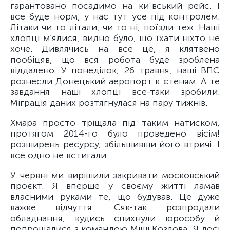
гарантовано посадимо на київський рейс. І
все буде норм, у нас тут усе під контролем.
Літаки чи то літали, чи то ні, поїзди теж. Наші
хлопці м’ялися, видно було, що їхати ніхто не
хоче. Дивлячись на все це, я клятвено
пообіцяв, що вся робота буде зроблена
віддалено. У понеділок, 26 травня, наші ВПС
рознесли Донецький аеропорт к єтеням. А те
завдання наші хлопці все-таки зробили.
Міграція даних розтягнулася на пару тижнів.
Хмара просто тріщала під таким натиском,
протягом 2014-го було проведено вісім!
розширень ресурсу, збільшивши його втричі. І
все одно не встигали.
У червні ми вирішили закривати московський
проєкт. Я вперше у своєму житті ламав
власними руками те, що будував. Це дуже
важке відчуття. Сяк-так розпродали
обладнання, кудись спихнули юрособу й
попрощалися з командою Міші Козлова. Я досі