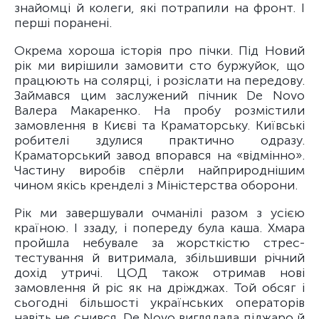
знайомці й колеги, які потрапили на фронт. І
перші поранені.
Окрема хороша історія про пічки. Під Новий
рік ми вирішили замовити сто буржуйок, що
працюють на солярці, і розіслати на передову.
Займався цим заслужений пічник De Novo
Валера Макаренко. На пробу розмістили
замовлення в Києві та Краматорську. Київські
робителі здулися практично одразу.
Краматорський завод впорався на «відмінно».
Частину виробів спёрли найприроднішим
чином якісь кренделі з Міністерства оборони.
Рік ми завершували очманілі разом з усією
країною. І ззаду, і попереду була каша. Хмара
пройшла небувале за жорсткістю стрес-
тестування й витримала, збільшивши річний
дохід утричі. ЦОД також отримав нові
замовлення й ріс як на дріжджах. Той обсяг і
сьогодні більшості українських операторів
навіть не снився. De Novo виглядала піджаро й