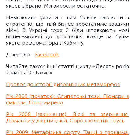
якось зібрано. Ми виросли остаточно.
Неможливо уявити і тим більше закласти в
стратегію, що твій бізнес зростатиме завдяки
війні. В Україні горе й біди штовхають нові
бізнес-моделі до зростання краще за будь-
якого реформатора з Кабміну.
Джерело -
Facebook
Читайте також інші статті циклу «Десять років
з життя De Novo»
Пролог до історії дивовижних метаморфоз
Рік 2008 (початок): Єгипетські тези. Піонери з
факсом. Літнє марево
Рік 2008 (закінчення): Віскі та звернення.
Діаманти у двірницькій. Сорок золотих і нуль
Рік 2009: Метафізика софту. Танці з грошима.