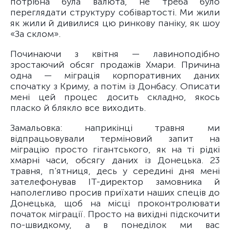
потрібна була валюта, не треба було
переглядати структуру собівартості. Ми жили
як жили й дивилися цю ринкову паніку, як шоу
«За склом».
Починаючи з квітня — лавиноподібно
зростаючий обсяг продажів Хмари. Причина
одна — міграція корпоративних даних
спочатку з Криму, а потім із Донбасу. Описати
мені цей процес досить складно, якось
пласко й блякло все виходить.
Замальовка: наприкінці травня ми
відпрацьовували терміновий запит на
міграцію просто гігантського, як на ті рідкі
хмарні часи, обсягу даних із Донецька. 23
травня, п’ятниця, десь у середині дня мені
зателефонував ІТ-директор замовника й
наполегливо просив приїхати наших спеців до
Донецька, щоб на місці проконтролювати
початок міграції. Просто на вихідні підскочити
по-швидкому, а в понеділок ми вас